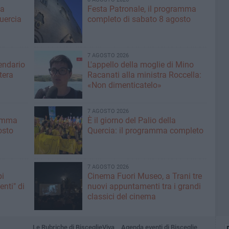
ma
Festa Patronale, il programma
Quercia
completo di sabato 8 agosto
7 AGOSTO 2026
lendario
L'appello della moglie di Mino
tera
Racanati alla ministra Roccella:
«Non dimenticatelo»
7 AGOSTO 2026
ramma
È il giorno del Palio della
osto
Quercia: il programma completo
7 AGOSTO 2026
pi
Cinema Fuori Museo, a Trani tre
enti" di
nuovi appuntamenti tra i grandi
classici del cinema
Le Rubriche di BisceglieViva
Agenda eventi di Bisceglie