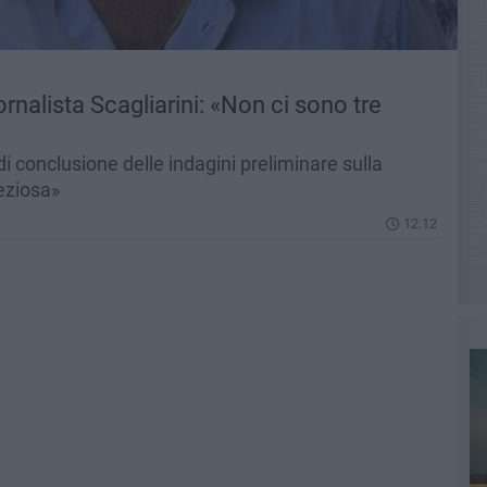
rnalista Scagliarini: «Non ci sono tre
di conclusione delle indagini preliminare sulla
eziosa»
12.12