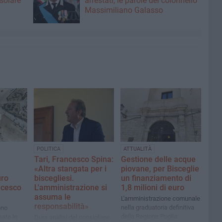
asolare
arrestati, le parole del colonnello
Massimiliano Galasso
POLITICA
ATTUALITÀ
Tari, Francesco Spina:
Gestione delle acque
«Altra stangata per i
piovane, per Bisceglie
uro
biscegliesi.
un finanziamento di
ncesco
L'amministrazione si
1,8 milioni di euro
assuma le
L'amministrazione comunale
responsabilità»
nella graduatoria definitiva
ono
della Regione Puglia:
ate le
Dura analisi del consigliere