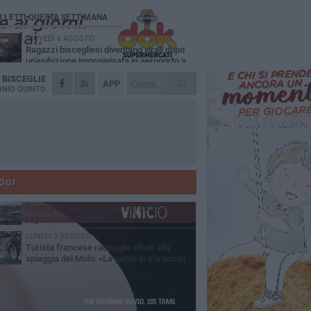
Ù LETTI QUESTA SETTIMANA
GIOVEDÌ 6 AGOSTO
Ragazzi biscegliesi diventano virali dopo
un'esibizione improvvisata in aeroporto a
ma-Fiumicino
A
BISCEGLIE
MARTEDÌ 4 AGOSTO
APP
Emergenza caldo, il Comune di Bisceglie
NIO QUINTO
attiva i "rifugi climatici"
MERCOLEDÌ 5 AGOSTO
Dramma alla spiaggia Bi-Marmi: un
anziano ha un malore e perde la vita
MARTEDÌ 4 AGOSTO
Due auto incendiate nella notte in via Dieta
delle Puglie
OGI
MERCOLEDÌ 5 AGOSTO
Festa patronale, luna park gratuito per i
ragazzi con disabilità
LUNEDÌ 3 AGOSTO
Turista francese raccoglie rifiuti alla
spiaggia del Molo: «La gente si sta ormai
ituando»