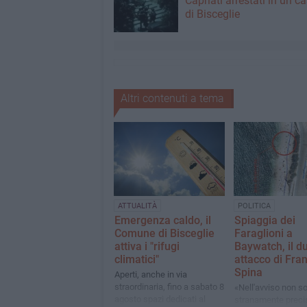
Capriati arrestati in un c
di Bisceglie
Altri contenuti a tema
ATTUALITÀ
POLITICA
Emergenza caldo, il
Spiaggia dei
Comune di Bisceglie
Faraglioni a
attiva i "rifugi
Baywatch, il d
climatici"
attacco di Fra
Spina
Aperti, anche in via
straordinaria, fino a sabato 8
«Nell'avviso non s
agosto spazi dedicati al
stranamente precis