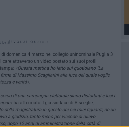
d by
i di domenica 4 marzo nel collegio uninominale Puglia 3
licare attraverso un video postato sui suoi profili
 stampa:
«Questa mattina ho letto sul quotidiano "La
firma di Massimo Scagliarini alla luce del quale voglio
tezza e verità».
corso di una campagna elettorale siano disturbati e lesi i
ezione»
ha affermato il già sindaco di Bisceglie,
o della magistratura in queste ore nei miei riguardi, né un
nvio a giudizio, tanto meno per vicende di rilievo
rso, dopo 12 anni di amministrazione della città di