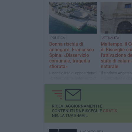
refrigerio e alla protezione
condizioni economi
dalle alte temperature
termini. La conces
sarà a vita?»
POLITICA
ATTUALITÀ
Donna rischia di
Maltempo, il 
annegare, Francesco
di Bisceglie ch
Spina: «Disservizio
l'attivazione de
comunale, tragedia
stato di calami
sfiorata»
naturale
Il consigliere di opposizione:
Il sindaco Angaran
«Determinante l'intervento di
«L'agricoltura è un 
un carabiniere fuori servizio.
della nostra econo
Accertato l'inadempimento
Siamo al fianco dei
dell'associazione
agricoltori»
Baywatch»
RICEVI AGGIORNAMENTI E
CONTENUTI DA BISCEGLIE
GRATIS
NELLA TUA E-MAIL
8 AGOSTO 2026