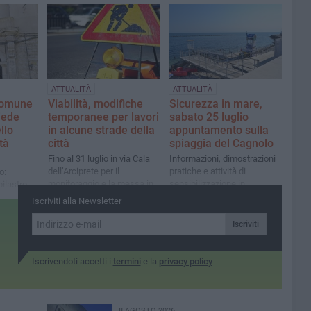
obiettivi prevenire gli
che e i
di opposizione dopo l'ultimo
allagamenti e stoccare le
sione
consiglio comunale
acque meteoriche
ATTUALITÀ
ATTUALITÀ
Comune
Viabilità, modifiche
Sicurezza in mare,
iede
temporanee per lavori
sabato 25 luglio
llo
in alcune strade della
appuntamento sulla
tà
città
spiaggia del Cagnolo
Fino al 31 luglio in via Cala
Informazioni, dimostrazioni
dell’Arciprete per il
pratiche e attività di
o:
monitoraggio e la messa in
sensibilizzazione in
pilastro
sicurezza delle alberature.
occasione della giornata
mia.
Iscriviti alla Newsletter
Dal 27 luglio lavori di scavo
mondiale della prevenzione
 nostri
in via Strada del Carro e via
dell'annegamento
Iscriviti
Luigi Di Molfetta
Iscrivendoti accetti i
termini
e la
privacy policy
8 AGOSTO 2026