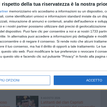
l rispetto della tua riservatezza è la nostra prior
artner
memorizziamo e/o accediamo a informazioni su un dispositivo, c
ero tre fascicoli di indagine nei miei confronti. Falso.
ali, come identificatori univoci e informazioni standard inviate da un di
e indagini preliminari che riguarda l'ex capo di gabinetto
zzati, misurazione di annunci e contenuti, analisi dell'audience e svilupp
i e i nostri partner possiamo utilizzare dati precisi di geolocalizzazione 
del dispositivo. Puoi fare clic per consentire a noi e ai nostri 1733 partn
vitato il cronista a effettuare
«una smentita nel numero
critte. In alternativa puoi accedere a informazioni più dettagliate e modif
9 febbraio) e a non prendere per vere senza verificare
acconsentire o di negare il consenso.
Si rende noto che alcuni trattamen
e il tuo consenso, ma hai il diritto di opporti a tale trattamento. Le tue
e passate».
 questo sito web. Puoi modificare le tue preferenze o revocare il conse
questo sito e facendo clic sul pulsante "Privacy" in fondo alla pagina
candidati ma non a confronti subdoli con chi ha sassolini
el Mezzogiorno possa riparare a questo riprovevole
PIÙ OPZIONI
ACCETTO
NE DI BISCEGLIE
GUARDIA DI FINANZA
BISCEGLIE
ELEZIONI POLITICHE
8 AGOSTO 2026
fioso
Latitanti del clan Capriati