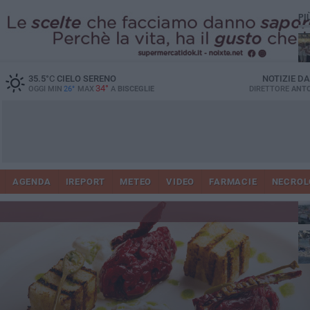
PI
Ro
35.5
°C
CIELO SERENO
NOTIZIE D
34°
OGGI MIN
26°
MAX
A
BISCEGLIE
DIRETTORE
ANTO
AGENDA
IREPORT
METEO
VIDEO
FARMACIE
NECROL
ab