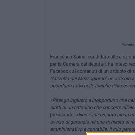
Powere
Francesco Spina, candidato alle elezion
per la Camera dei deputati, ha inteso rep
Facebook ai contenuti di un articolo di
Gazzetta del Mezzogiorno" un articolo a 
ricondurre tutto nelle logiche della corret
«Ritengo ingiusto e inopportuno che nel 
diritti di un cittadino che concorre all'el
precisando:
«Non è intervenuto alcun att
avviso di garanzia né una richiesta di ri
amministrativo e contabile. Il mio perco