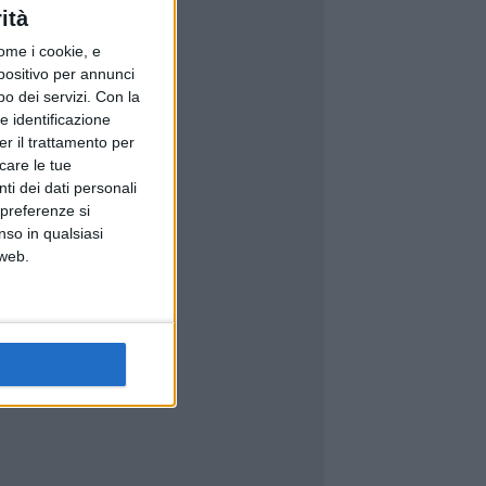
ità
ome i cookie, e
spositivo per annunci
o dei servizi.
Con la
e identificazione
er il trattamento per
icare le tue
ti dei dati personali
 preferenze si
nso in qualsiasi
 web.