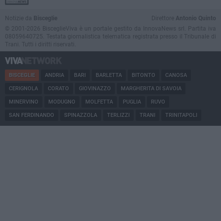
Notizie da
Bisceglie
Direttore
Antonio Quinto
© 2001-2026 BisceglieViva è un portale gestito da InnovaNews srl. Partita iva
08059640725. Testata giornalistica telematica registrata presso il Tribunale di
Trani. Tutti i diritti riservati.
BISCEGLIE
ANDRIA
BARI
BARLETTA
BITONTO
CANOSA
CERIGNOLA
CORATO
GIOVINAZZO
MARGHERITA DI SAVOIA
MINERVINO
MODUGNO
MOLFETTA
PUGLIA
RUVO
SAN FERDINANDO
SPINAZZOLA
TERLIZZI
TRANI
TRINITAPOLI