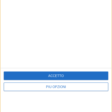
7 AGOSTO 2026
Festa patronale, il programma completo di
venerdì 7 agosto
ACCETTO
PIÙ OPZIONI