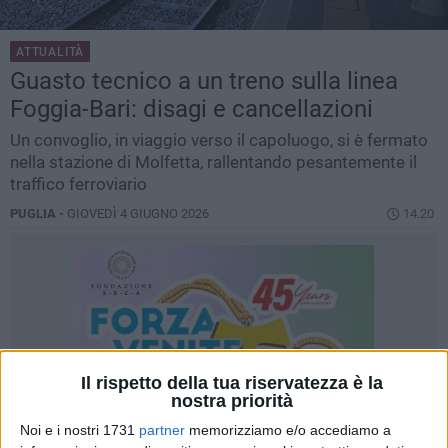
ATTUALITÀ
Guasto tecnico a un treno sulla linea
Foggia-Bari: disagi e cancellazioni
Un convoglio, in viaggio verso il capoluogo, si è fermato
nella stazione di Molfetta, rallentando pesantemente il
traffico ferroviario
PUGLIA -
GIOVEDÌ 4 GIUGNO 2026
14.20
Il rispetto della tua riservatezza è la
nostra priorità
Noi e i nostri 1731
partner
memorizziamo e/o accediamo a