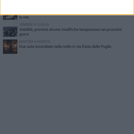
MERCOLEDÌ 5 AGOSTO
Dramma alla spiaggia Bi-Marmi: un anziano ha un malore e perde
la vita
VENERDÌ 31 LUGLIO
Viabilità, previste alcune modifiche temporanee nei prossimi
giorni
MARTEDÌ 4 AGOSTO
Due auto incendiate nella notte in via Dieta delle Puglie