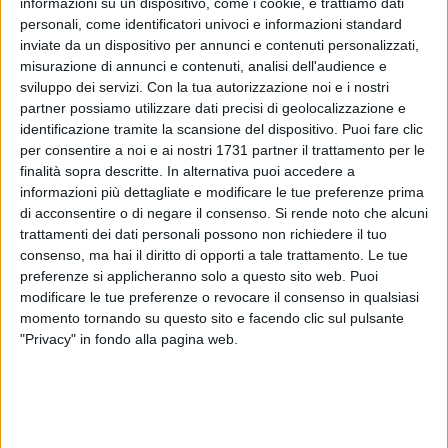
informazioni su un dispositivo, come i cookie, e trattiamo dati
personali, come identificatori univoci e informazioni standard
inviate da un dispositivo per annunci e contenuti personalizzati,
misurazione di annunci e contenuti, analisi dell'audience e
sviluppo dei servizi.
Con la tua autorizzazione noi e i nostri
partner possiamo utilizzare dati precisi di geolocalizzazione e
identificazione tramite la scansione del dispositivo. Puoi fare clic
per consentire a noi e ai nostri 1731 partner il trattamento per le
Il treno regionale 23535, in viaggio verso Bari, ha registrato
finalità sopra descritte. In alternativa puoi accedere a
un guasto tecnico nei pressi della stazione ferroviaria di
informazioni più dettagliate e modificare le tue preferenze prima
di acconsentire o di negare il consenso.
Si rende noto che alcuni
Molfetta poco dopo le ore 14 e ha dovuto terminare
trattamenti dei dati personali possono non richiedere il tuo
anticipatamente la sua corsa. L'episodio ha già comportato
consenso, ma hai il diritto di opporti a tale trattamento. Le tue
la cancellazione di quattro convogli regionali, due diretti in
preferenze si applicheranno solo a questo sito web. Puoi
direzione Barletta e altrettanti con destinazione il capoluogo
modificare le tue preferenze o revocare il consenso in qualsiasi
barese. Disagi inevitabili anche per i pendolari biscegliesi.
momento tornando su questo sito e facendo clic sul pulsante
"Privacy" in fondo alla pagina web.
La presenza di un terzo binario a Molfetta ha consentito di
spostare i viaggiatori presenti sul treno guasto nel convoglio
successivo che era in arrivo (il regionale 23537, che ora
viaggia verso Bari con almeno 30 minuti di ritardo).