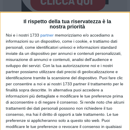
Il rispetto della tua riservatezza è la
nostra priorità
21
A cura di
NICOLA MICCIONE
Noi e i nostri 1733
partner
memorizziamo e/o accediamo a
informazioni su un dispositivo, come i cookie, e trattiamo dati
personali, come identificatori univoci e informazioni standard
«Ho spaccato tutto». «Ma che hai spaccato tutto, c'è ancora
inviate da un dispositivo per annunci e contenuti personalizzati,
misurazione di annunci e contenuti, analisi dell'audience e
da spaccare». «Se ti impegni in poco tempo ne unisci tanti».
sviluppo dei servizi.
Con la tua autorizzazione noi e i nostri
«Ma quelle che stanno lì sono piccole». «Ma sono parecchi i
partner possiamo utilizzare dati precisi di geolocalizzazione e
pezzi che stanno, Filì».
Sono solo alcune delle conversazioni
identificazione tramite la scansione del dispositivo. Puoi fare clic
intercettate in due anni di indagini da parte della
Guardia
per consentire a noi e ai nostri 1733 partner il trattamento per le
Costiera di Molfetta
.
finalità sopra descritte. In alternativa puoi accedere a
informazioni più dettagliate e modificare le tue preferenze prima
L'organizzazione, che ha constatato «il coinvolgimento di
di acconsentire o di negare il consenso.
Si rende noto che alcuni
trattamenti dei dati personali possono non richiedere il tuo
Vincenzo e Lorenzo Sinigaglia e Pasquale De Cesare
, i
consenso, ma hai il diritto di opporti a tale trattamento. Le tue
quali ponevano in essere condotte operative già assunte già
preferenze si applicheranno solo a questo sito web. Puoi
dal 2020», è stata pedinata e messa sotto torchio. Per anni
modificare le tue preferenze o revocare il consenso in qualsiasi
avrebbe infatti devastato la costa adriatica, da
Molfetta a