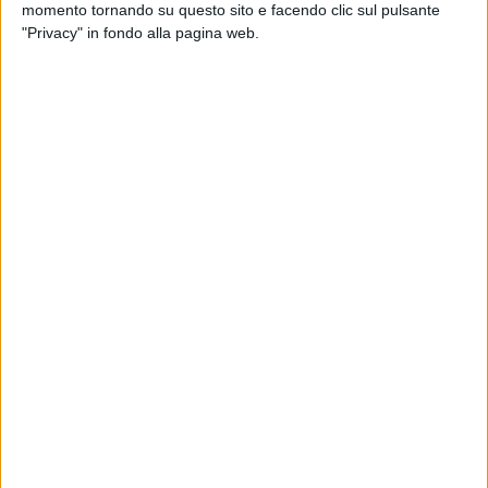
momento tornando su questo sito e facendo clic sul pulsante
Barletta
, per prelevare il dattero di mare, un mollusco bivalve
"Privacy" in fondo alla pagina web.
che cresce nella roccia e del quale è vietato il prelievo proprio
per evitare dei danni irreparabili come la desertificazione dei
fondali.
«A livello operativo - è scritto nell'ordinanza -, la squadra è
composta da un
"battelliere"
, che con la funzione di skipper
si occupa della conduzione del natante e di fungere da
"palo"
per scongiurare l'arrivo della
Guardia Costiera
». I pescatori,
invece, «si immergono coi respiratori subacquei e tramite
l'utilizzo di arnesi (martelli e pinze) provvedono alla
devastazione del fondale con la distruzione delle rocce, al
cui interno crescono i datteri di mare, per il prelievo degli
esemplari ricercati».
Un biennio di pedinamenti ha così portato a ricostruire la
catena di approvvigionamento, documentando «le
operazioni di sbarco nel porto di Molfetta, o presso il molo