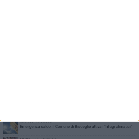
PIÙ LETTI QUESTA SETTIMANA
SABATO 1 AGOSTO
Contrasto allo spaccio di droga, due arresti dei carabinieri a
Bisceglie
MARTEDÌ 4 AGOSTO
Emergenza caldo, il Comune di Bisceglie attiva i "rifugi climatici"