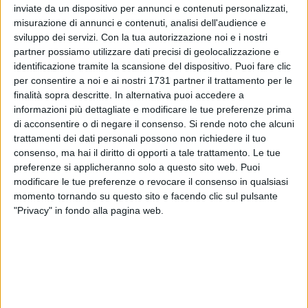
inviate da un dispositivo per annunci e contenuti personalizzati,
misurazione di annunci e contenuti, analisi dell'audience e
sviluppo dei servizi.
Con la tua autorizzazione noi e i nostri
partner possiamo utilizzare dati precisi di geolocalizzazione e
identificazione tramite la scansione del dispositivo. Puoi fare clic
56
per consentire a noi e ai nostri 1731 partner il trattamento per le
finalità sopra descritte. In alternativa puoi accedere a
informazioni più dettagliate e modificare le tue preferenze prima
La Fase 2, per giochi e lotterie, è realtà. L'Agenzia delle
di acconsentire o di negare il consenso.
Si rende noto che alcuni
dogane e dei monopoli ha annunciato, con apposito decreto,
trattamenti dei dati personali possono non richiedere il tuo
il calendario delle riattivazioni, precisando che sarà ancora
consenso, ma hai il diritto di opporti a tale trattamento. Le tue
preferenze si applicheranno solo a questo sito web. Puoi
in vigore l'obbligo di spegnimento di monitori e televisori al
modificare le tue preferenze o revocare il consenso in qualsiasi
fine di evitare assembramenti all'interno e nelle vicinanze
momento tornando su questo sito e facendo clic sul pulsante
delle tabaccherie e delle ricevitorie.
"Privacy" in fondo alla pagina web.
Le estrazioni del gioco del Lotto e del Superenalotto
riprenderanno lunedì 4 maggio
, naturalmente nel rispetto
delle misure di sicurezza previste.
Ripresa anticipata lunedì 27 aprile, invece, per i giochi