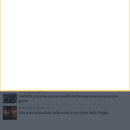
PIÙ LETTI QUESTA SETTIMANA
SABATO 1 AGOSTO
Contrasto allo spaccio di droga, due arresti dei carabinieri a
Bisceglie
VENERDÌ 31 LUGLIO
Torna l'appuntamento con la Pastasciutta antifascista a Bisceglie
MARTEDÌ 4 AGOSTO
Emergenza caldo, il Comune di Bisceglie attiva i "rifugi climatici"
MERCOLEDÌ 5 AGOSTO
Dramma alla spiaggia Bi-Marmi: un anziano ha un malore e perde
la vita
VENERDÌ 31 LUGLIO
Viabilità, previste alcune modifiche temporanee nei prossimi
giorni
MARTEDÌ 4 AGOSTO
Due auto incendiate nella notte in via Dieta delle Puglie