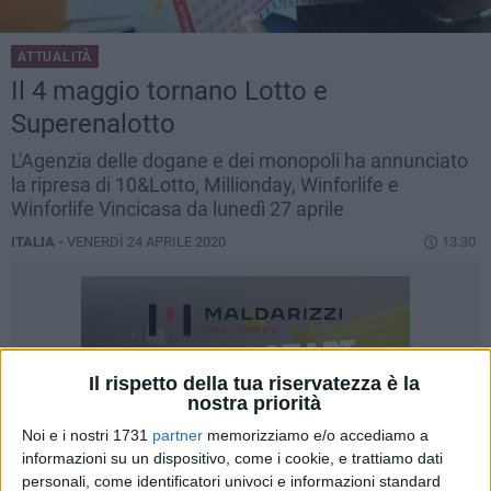
ATTUALITÀ
Il 4 maggio tornano Lotto e
Superenalotto
L'Agenzia delle dogane e dei monopoli ha annunciato
la ripresa di 10&Lotto, Millionday, Winforlife e
Winforlife Vincicasa da lunedì 27 aprile
ITALIA -
VENERDÌ 24 APRILE 2020
13.30
Il rispetto della tua riservatezza è la
nostra priorità
Noi e i nostri 1731
partner
memorizziamo e/o accediamo a
informazioni su un dispositivo, come i cookie, e trattiamo dati
personali, come identificatori univoci e informazioni standard