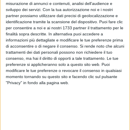
Universo Salute - Opera Don Uva e proseguirà lungo via
misurazione di annunci e contenuti, analisi dell'audience e
Giovanni Bovio, via professor Mauro Di Terlizzi, via San
sviluppo dei servizi.
Con la tua autorizzazione noi e i nostri
partner possiamo utilizzare dati precisi di geolocalizzazione e
Giovanni Paolo II, via Giuseppe Di Vittorio, via Luigi Papagni,
identificazione tramite la scansione del dispositivo. Puoi fare clic
per poi arrivare in via San Lorenzo e alla parrocchia. Seguirà
per consentire a noi e ai nostri 1733 partner il trattamento per le
alle 18:30 la celebrazione eucaristica presieduta da padre
finalità sopra descritte. In alternativa puoi accedere a
Raffaele De Fulvio, rettore del santuario di San Gabriele
informazioni più dettagliate e modificare le tue preferenze prima
dell'Addolorata, seguita dalla compieta comunitaria alle
di acconsentire o di negare il consenso.
Si rende noto che alcuni
21:30.
trattamenti dei dati personali possono non richiedere il tuo
consenso, ma hai il diritto di opporti a tale trattamento. Le tue
preferenze si applicheranno solo a questo sito web. Puoi
Martedì 18 febbraio, giorno della consolazione, alle 8:30 si
modificare le tue preferenze o revocare il consenso in qualsiasi
terrà la celebrazione delle lodi mattutine, alle 9 la
momento tornando su questo sito e facendo clic sul pulsante
celebrazione eucaristica e alle 10 la visita agli ammalati da
"Privacy" in fondo alla pagina web.
parte dei padri passionisti. Alle 12:30 avrà luogo la
celebrazione dell'ora media, mentre alle 15 si svolgerà la
celebrazione comunitaria della Via Matris. Alle 17:30 si
reciterà il rosario, seguito dalla messa solenne presieduta da
monsignor Francesco Cacucci, arcivescovo emerito di Bari-
Bitonto, alle 20 si terrà un incontro dedicato ai giovani di
tutta la città.