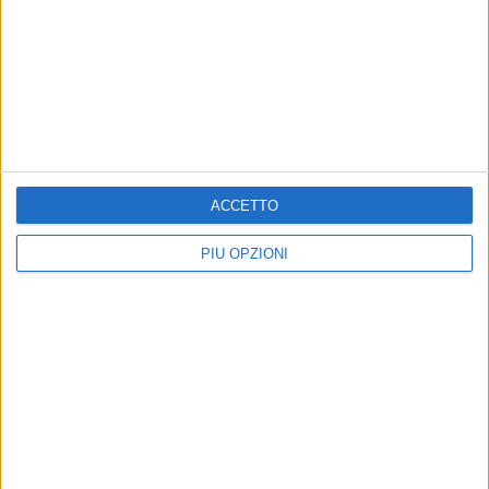
10 AGOSTO 2026
Anna Musci si ferma alle qualificazioni del
peso agli Europei di Birmingham
10 AGOSTO 2026
Gli appuntamenti di "10mila Libri al Borgo"
proseguono a Bisceglie nella settimana di
ACCETTO
ferragosto
PIÙ OPZIONI