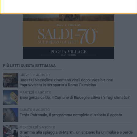
PIÙ LETTI QUESTA SETTIMANA
GIOVEDÌ 6 AGOSTO
Ragazzi biscegliesi diventano virali dopo un'esibizione
improvvisata in aeroporto a Roma-Fiumicino
MARTEDÌ 4 AGOSTO
Emergenza caldo, il Comune di Bisceglie attiva i "rifugi climatici"
SABATO 8 AGOSTO
Festa Patronale, il programma completo di sabato 8 agosto
MERCOLEDÌ 5 AGOSTO
Dramma alla spiaggia Bi-Marmi: un anziano ha un malore e perde