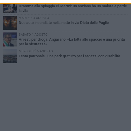
MERCOLEDÌ 5 AGOSTO
Dramma alla spiaggia Bi-Marmi: un anziano ha un malore e perde
la vita
MARTEDÌ 4 AGOSTO
Due auto incendiate nella notte in via Dieta delle Puglie
SABATO 1 AGOSTO
Arresti per droga, Angarano: «La lotta allo spaccio è una priorità
per la sicurezza»
MERCOLEDÌ 5 AGOSTO
Festa patronale, luna park gratuito per i ragazzi con disabilità