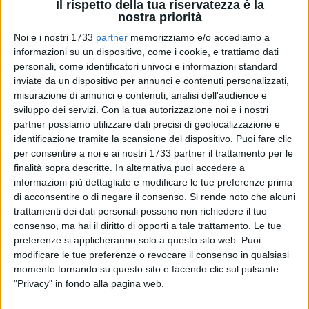
Il rispetto della tua riservatezza è la
nostra priorità
1
Noi e i nostri 1733
partner
memorizziamo e/o accediamo a
informazioni su un dispositivo, come i cookie, e trattiamo dati
personali, come identificatori univoci e informazioni standard
inviate da un dispositivo per annunci e contenuti personalizzati,
Anche quest'anno l'ENPA (Ente Nazionale Protezione
misurazione di annunci e contenuti, analisi dell'audience e
Animali) di Bisceglie sarà presente al "Borgo di Natale", il
sviluppo dei servizi.
Con la tua autorizzazione noi e i nostri
suggestivo evento organizzato dall'associazione Borgo
partner possiamo utilizzare dati precisi di geolocalizzazione e
Antico. Il locato, allestito in via Cardinale Dell'Olio, nel cuore
identificazione tramite la scansione del dispositivo. Puoi fare clic
del centro storico, sarà aperto ogni venerdì, sabato,
per consentire a noi e ai nostri 1733 partner il trattamento per le
domenica e nei giorni festivi fino al 26 dicembre, a partire
finalità sopra descritte. In alternativa puoi accedere a
informazioni più dettagliate e modificare le tue preferenze prima
dalle 18:30. Presso il mercatino saranno disponibili idee
di acconsentire o di negare il consenso.
Si rende noto che alcuni
regalo solidali perfette per le festività natalizie. L'intero
trattamenti dei dati personali possono non richiedere il tuo
ricavato sarà destinato al sostegno delle numerose attività a
consenso, ma hai il diritto di opporti a tale trattamento. Le tue
favore degli animali del nostro territorio, sarà possibile
preferenze si applicheranno solo a questo sito web. Puoi
lasciare un'offerta libera che può fare la differenza e
modificare le tue preferenze o revocare il consenso in qualsiasi
rappresentare un gesto concreto per aiutare chi ne ha più
momento tornando su questo sito e facendo clic sul pulsante
bisogno.
"Privacy" in fondo alla pagina web.