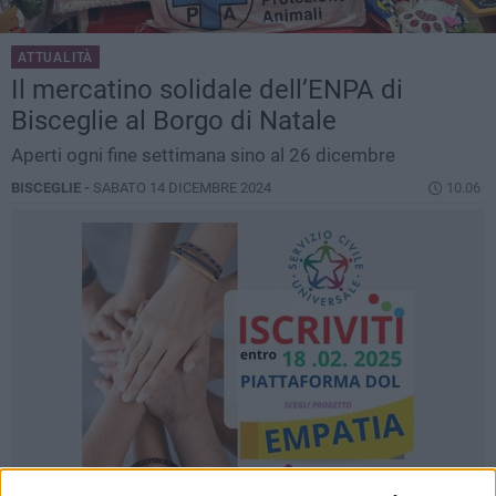
ATTUALITÀ
Il mercatino solidale dell’ENPA di
Bisceglie al Borgo di Natale
Aperti ogni fine settimana sino al 26 dicembre
BISCEGLIE -
SABATO 14 DICEMBRE 2024
10.06