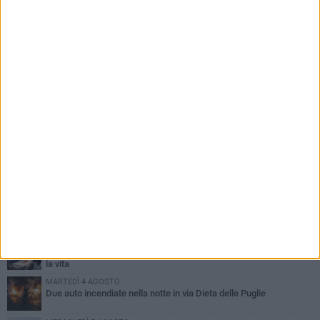
PIÙ LETTI QUESTA SETTIMANA
GIOVEDÌ 6 AGOSTO
Ragazzi biscegliesi diventano virali dopo un'esibizione
improvvisata in aeroporto a Roma-Fiumicino
MARTEDÌ 4 AGOSTO
Emergenza caldo, il Comune di Bisceglie attiva i "rifugi climatici"
MERCOLEDÌ 5 AGOSTO
Dramma alla spiaggia Bi-Marmi: un anziano ha un malore e perde
la vita
MARTEDÌ 4 AGOSTO
Due auto incendiate nella notte in via Dieta delle Puglie