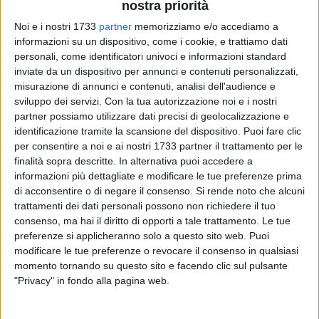
nostra priorità
Noi e i nostri 1733
partner
memorizziamo e/o accediamo a
informazioni su un dispositivo, come i cookie, e trattiamo dati
26
personali, come identificatori univoci e informazioni standard
inviate da un dispositivo per annunci e contenuti personalizzati,
misurazione di annunci e contenuti, analisi dell'audience e
sviluppo dei servizi.
Con la tua autorizzazione noi e i nostri
Il classico Cin-Ci-Là compie cento anni e torna protagonista
partner possiamo utilizzare dati precisi di geolocalizzazione e
a Bisceglie. Il Politeama Italia ha scelto di celebrare questo
identificazione tramite la scansione del dispositivo. Puoi fare clic
importante anniversario inserendo l'opera nel cartellone di
per consentire a noi e ai nostri 1733 partner il trattamento per le
"Emozioni in Scena 2026". Più che una semplice
finalità sopra descritte. In alternativa puoi accedere a
rievocazione storica, lo spettacolo porterà sul palco una Cin-
informazioni più dettagliate e modificare le tue preferenze prima
Ci-Là moderna: una donna che incarna il desiderio di
di acconsentire o di negare il consenso.
Si rende noto che alcuni
emancipazione senza rinunciare alle proprie fragilità,
trattamenti dei dati personali possono non richiedere il tuo
consenso, ma hai il diritto di opporti a tale trattamento. Le tue
diventando specchio delle complessità del nostro tempo.
preferenze si applicheranno solo a questo sito web. Puoi
modificare le tue preferenze o revocare il consenso in qualsiasi
L'operetta andrà in scena venerdì 20 febbraio, con ingresso
momento tornando su questo sito e facendo clic sul pulsante
alle ore 20:30 e sipario alle 21:00.
"Privacy" in fondo alla pagina web.
La produzione è firmata dalla prestigiosa Compagnia