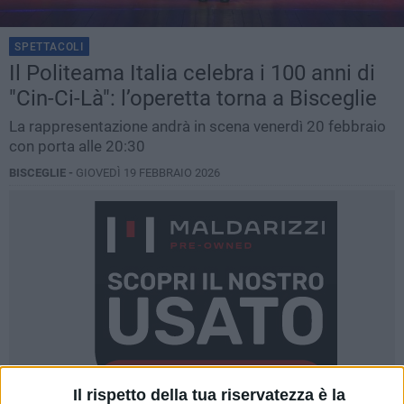
SPETTACOLI
Il Politeama Italia celebra i 100 anni di
"Cin-Ci-Là": l’operetta torna a Bisceglie
La rappresentazione andrà in scena venerdì 20 febbraio
con porta alle 20:30
BISCEGLIE -
GIOVEDÌ 19 FEBBRAIO 2026
Il rispetto della tua riservatezza è la