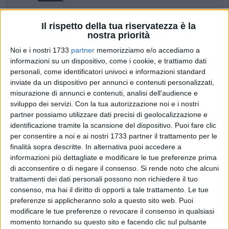
23
A cura di
Il rispetto della tua riservatezza è la
ANTONIO LOPOPOLO
nostra priorità
Noi e i nostri 1733
partner
memorizziamo e/o accediamo a
informazioni su un dispositivo, come i cookie, e trattiamo dati
personali, come identificatori univoci e informazioni standard
Il messaggio di auguri di monsignor Leonardo D'Ascenzo,
inviate da un dispositivo per annunci e contenuti personalizzati,
arcivescovo di Trani-Barletta-Bisceglie, a margine delle
misurazione di annunci e contenuti, analisi dell'audience e
celebrazioni in onore della Madonna dello Sterpeto a
sviluppo dei servizi.
Con la tua autorizzazione noi e i nostri
Barletta, dopo aver appreso la notizia dell'elezione del
partner possiamo utilizzare dati precisi di geolocalizzazione e
cardinale Robert Francis Prevot con il nome di Papa Leone
identificazione tramite la scansione del dispositivo. Puoi fare clic
per consentire a noi e ai nostri 1733 partner il trattamento per le
XIV.
finalità sopra descritte. In alternativa puoi accedere a
informazioni più dettagliate e modificare le tue preferenze prima
Abbiamo pregato, cominciato a pregare per il
di acconsentire o di negare il consenso.
Si rende noto che alcuni
nuovo Pontefice, Papa Leone XIV. L'abbiamo
trattamenti dei dati personali possono non richiedere il tuo
ascoltato nel suo primo messaggio, parole
consenso, ma hai il diritto di opporti a tale trattamento. Le tue
che già hanno preso il cuore di tutti noi.
preferenze si applicheranno solo a questo sito web. Puoi
Intanto per il suo invito il suo saluto alla pace,
modificare le tue preferenze o revocare il consenso in qualsiasi
ad essere una Chiesa capace di accogliere la
momento tornando su questo sito e facendo clic sul pulsante
pace che scende dall'alto e poi capace di