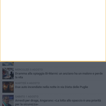
PIÙ LETTI QUESTA SETTIMANA
SABATO 1 AGOSTO
Contrasto allo spaccio di droga, due arresti dei carabinieri a
Bisceglie
MARTEDÌ 4 AGOSTO
Emergenza caldo, il Comune di Bisceglie attiva i "rifugi climatici"
MERCOLEDÌ 5 AGOSTO
Dramma alla spiaggia Bi-Marmi: un anziano ha un malore e perde
la vita
MARTEDÌ 4 AGOSTO
Due auto incendiate nella notte in via Dieta delle Puglie
SABATO 1 AGOSTO
Arresti per droga, Angarano: «La lotta allo spaccio è una priorità
per la sicurezza»