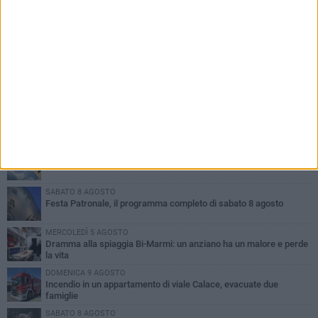
PIÙ LETTI QUESTA SETTIMANA
GIOVEDÌ 6 AGOSTO
Ragazzi biscegliesi diventano virali dopo un'esibizione
improvvisata in aeroporto a Roma-Fiumicino
MARTEDÌ 4 AGOSTO
Emergenza caldo, il Comune di Bisceglie attiva i "rifugi climatici"
SABATO 8 AGOSTO
Festa Patronale, il programma completo di sabato 8 agosto
MERCOLEDÌ 5 AGOSTO
Dramma alla spiaggia Bi-Marmi: un anziano ha un malore e perde
la vita
DOMENICA 9 AGOSTO
Incendio in un appartamento di viale Calace, evacuate due
famiglie
SABATO 8 AGOSTO