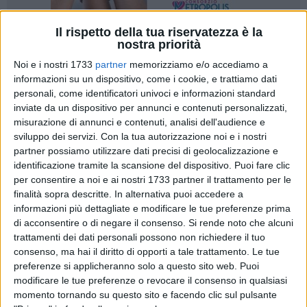
Il rispetto della tua riservatezza è la
nostra priorità
1
Noi e i nostri 1733
partner
memorizziamo e/o accediamo a
informazioni su un dispositivo, come i cookie, e trattiamo dati
personali, come identificatori univoci e informazioni standard
Da giovedì 12 settembre, dopo le vacanze estive, riaprono le
inviate da un dispositivo per annunci e contenuti personalizzati,
porte delle scuole di istruzione secondaria di secondo grado
misurazione di annunci e contenuti, analisi dell'audience e
della città di Bisceglie. Subito dopo i festeggiamenti in onore
sviluppo dei servizi.
Con la tua autorizzazione noi e i nostri
della Madonna Addolorata, il 16 settembre, sarà poi la volta
partner possiamo utilizzare dati precisi di geolocalizzazione e
delle scuole di competenza comunale, primarie e secondarie
identificazione tramite la scansione del dispositivo. Puoi fare clic
per consentire a noi e ai nostri 1733 partner il trattamento per le
di primo grado, oltre che delle scuole dell'infanzia.
finalità sopra descritte. In alternativa puoi accedere a
informazioni più dettagliate e modificare le tue preferenze prima
«La scuola è il luogo dove i nostri bambini e ragazzi
di acconsentire o di negare il consenso.
Si rende noto che alcuni
crescono, si formano umanamente e culturalmente,
trattamenti dei dati personali possono non richiedere il tuo
diventano uomini, cittadini del domani, liberi e responsabili.
consenso, ma hai il diritto di opporti a tale trattamento. Le tue
In un'epoca dominata dai social media, dalla comunicazione
preferenze si applicheranno solo a questo sito web. Puoi
telematica, dalle chat, la scuola resta un caposaldo
modificare le tue preferenze o revocare il consenso in qualsiasi
momento tornando su questo sito e facendo clic sul pulsante
fondamentale, dove le relazioni sono reali e non virtuali,