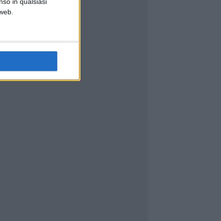
nso in qualsiasi
 web.