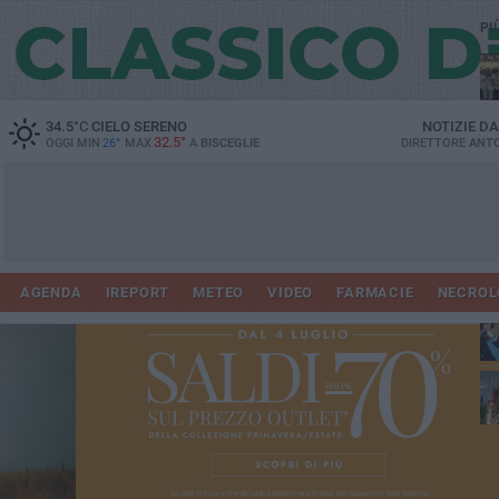
PI
Ro
34.5
°C
CIELO SERENO
NOTIZIE D
32.5°
OGGI MIN
26°
MAX
A
BISCEGLIE
DIRETTORE
ANTO
AGENDA
IREPORT
METEO
VIDEO
FARMACIE
NECROL