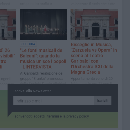
un’opera tra realtà e
 classi
valorizzare il ruolo che tutte
illusione, per riflettere sulle
o in
le donne hanno assunto
fragilità e sulle
izio e il
nella storia» le parole del
contraddizioni dell’uomo
segretario Spi Cgil Puglia
contemporaneo
nitario
Tassiello
Bisceglie in Musica,
CULTURA
"Zarzuela vs Opera" in
dì 26
"Le fonti musicali dei
scena al Teatro
visibili”
Balcani": quando la
Garibaldi con
atro
musica unisce i popoli
l’Orchestra ICO della
li
- L'INTERVISTA
Magna Grecia
Al Garibaldi l'esibizione del
gruppo "Branko" promossa
Appuntamento venerdì 20
 agenti
dalla Società Dante Alighieri
febbraio alle ore 21 con il
accontare
in collaborazione con
Maestro Corrado Valvo,
nticate
Iscriviti alla Newsletter
Associazione Alterazioni
Maria Zapata, Gabriel
Alonso e Brayan Avila
Iscriviti
Martinez
Iscrivendoti accetti i
termini
e la
privacy policy