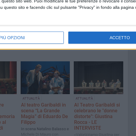
ziative
 questo sito web. Puoi modificare le tue preferenze o revocare il conse
Incendio in un appartamento di
viale Calace, evacuate due
questo sito e facendo clic sul pulsante "Privacy" in fondo alla pagina
famiglie
PIÙ OPZIONI
ACCETTO
ATTUALITÀ
ATTUALITÀ
re
Al teatro Garibaldi in
Al Teatro Garibaldi si
scena “La Grande
celebrano le "donne
memoria
Magia” di Eduardo De
distorte": Giustina
 al
Filippo
Rocca - LE
di
INTERVISTE
In scena Natalino Balasso e
Michele Di Mauro con
«Valorizziamo Giustina per