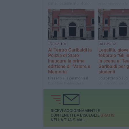
partecipazione al profondo
presentazione alle
dolore che ha colpito la
della borsa di studi
comunità in questi giorni
onore di Carlo De Tr
dibattito sul Diritto
Internazionale Uma
ATTUALITÀ
ATTUALITÀ
Al Teatro Garibaldi la
Legalità, giove
Polizia di Stato
febbraio “Gli in
inaugura la prima
in scena al Te
edizione di "Valore e
Garibaldi per g
Memoria"
studenti
Presenti alla cerimonia il
Lo spettacolo sugli
Questore Fabbrocini e
delle scorte, per r
Procuratore della
storie spesso dime
Repubblica del Tribunale di
Napoli, Nicola Gratteri
RICEVI AGGIORNAMENTI E
CONTENUTI DA BISCEGLIE
GRATIS
NELLA TUA E-MAIL