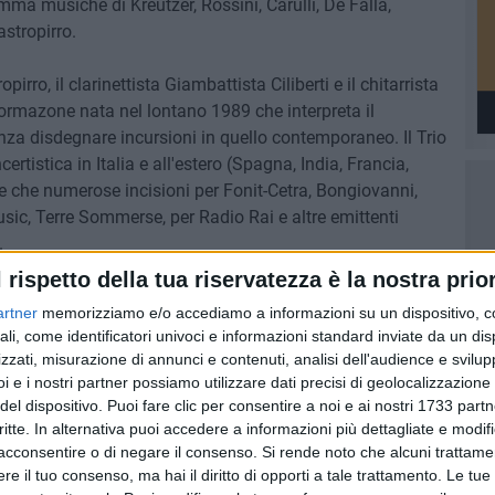
ramma musiche di Kreutzer, Rossini, Carulli, De Falla,
stropirro.
irro, il clarinettista Giambattista Ciliberti e il chitarrista
rmazone nata nel lontano 1989 che interpreta il
enza disdegnare incursioni in quello contemporaneo. Il Trio
ertistica in Italia e all'estero (Spagna, India, Francia,
tre che numerose incisioni per Fonit-Cetra, Bongiovanni,
sic, Terre Sommerse, per Radio Rai e altre emittenti
.
l rispetto della tua riservatezza è la nostra prior
nno acquistabili tutti i pomeriggi dalle 18:00 alle 20:00 ed
artner
memorizziamo e/o accediamo a informazioni su un dispositivo, c
00 alle 13:00. Vendita online attraverso il circuito
ali, come identificatori univoci e informazioni standard inviate da un di
 sono a disposizione la mail
zzati, misurazione di annunci e contenuti, analisi dell'audience e svilupp
capiti telefonici 080.3957803 – 371.1189956.
i e i nostri partner possiamo utilizzare dati precisi di geolocalizzazione 
del dispositivo. Puoi fare clic per consentire a noi e ai nostri 1733 partn
SICA CLASSICA
critte. In alternativa puoi accedere a informazioni più dettagliate e modif
acconsentire o di negare il consenso.
Si rende noto che alcuni trattamen
e il tuo consenso, ma hai il diritto di opporti a tale trattamento. Le tue
9 AGOSTO 2026