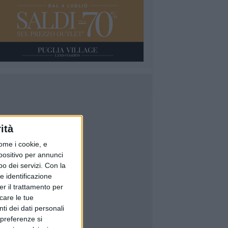
ità
ome i cookie, e
spositivo per annunci
o dei servizi.
Con la
e identificazione
er il trattamento per
icare le tue
ti dei dati personali
 preferenze si