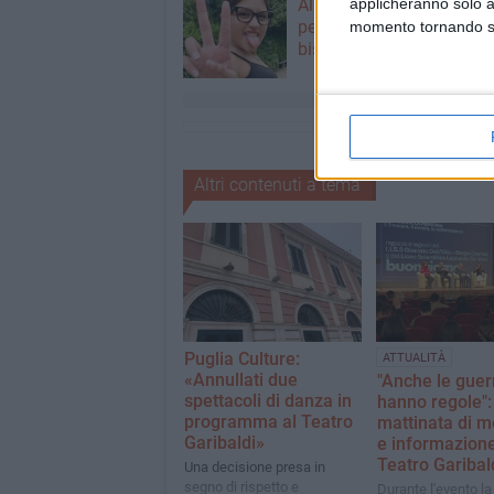
Alicia Amoruso, nuove ini
applicheranno solo a
per ricordare la 12enne
momento tornando su 
biscegliese
Altri contenuti a tema
Puglia Culture:
ATTUALITÀ
«Annullati due
"Anche le guer
spettacoli di danza in
hanno regole":
programma al Teatro
mattinata di 
Garibaldi»
e informazione
Teatro Garibal
Una decisione presa in
segno di rispetto e
Durante l'evento la