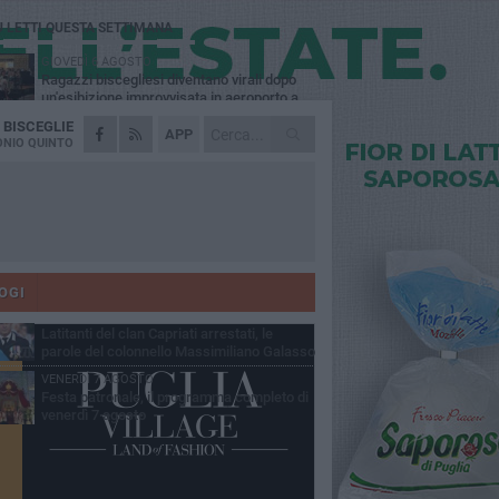
Ù LETTI QUESTA SETTIMANA
GIOVEDÌ 6 AGOSTO
Ragazzi biscegliesi diventano virali dopo
un'esibizione improvvisata in aeroporto a
ma-Fiumicino
A
BISCEGLIE
MARTEDÌ 4 AGOSTO
APP
Emergenza caldo, il Comune di Bisceglie
NIO QUINTO
attiva i "rifugi climatici"
MERCOLEDÌ 5 AGOSTO
Dramma alla spiaggia Bi-Marmi: un
anziano ha un malore e perde la vita
MARTEDÌ 4 AGOSTO
Due auto incendiate nella notte in via Dieta
delle Puglie
OGI
SABATO 8 AGOSTO
Latitanti del clan Capriati arrestati, le
parole del colonnello Massimiliano Galasso
VENERDÌ 7 AGOSTO
Festa patronale, il programma completo di
venerdì 7 agosto