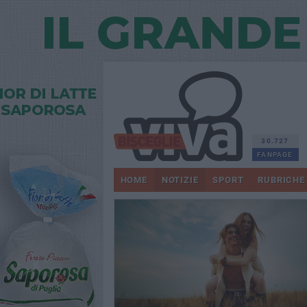
30.727
FANPAGE
HOME
NOTIZIE
SPORT
RUBRICHE