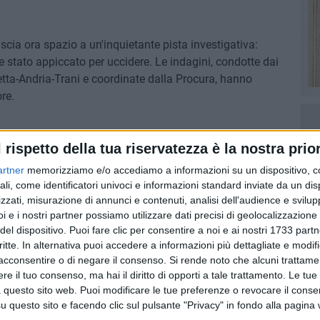
lascia ora spazio a un'inquietante pista investigativa:
be stato appiccato per uccidere. Le indagini, condotte dai
etta-Andria-Trani e coordinate dalla Procura, hanno
re.
l rispetto della tua riservatezza è la nostra prior
 a Bisceglie: morto un uomo
artner
memorizziamo e/o accediamo a informazioni su un dispositivo, c
ali, come identificatori univoci e informazioni standard inviate da un di
zzati, misurazione di annunci e contenuti, analisi dell'audience e svilupp
OVINCIALE CARABINIERI
i e i nostri partner possiamo utilizzare dati precisi di geolocalizzazione 
del dispositivo. Puoi fare clic per consentire a noi e ai nostri 1733 partn
critte. In alternativa puoi accedere a informazioni più dettagliate e modif
7 AGOSTO 2026
 Mino
Festa patronale, il programma
acconsentire o di negare il consenso.
Si rende noto che alcuni trattamen
ccella:
completo di venerdì 7 agosto
e il tuo consenso, ma hai il diritto di opporti a tale trattamento. Le tue
 questo sito web. Puoi modificare le tue preferenze o revocare il conse
questo sito e facendo clic sul pulsante "Privacy" in fondo alla pagina