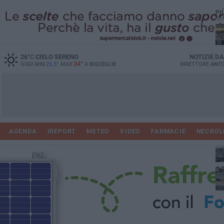
PI
Ro
26
°C
CIELO SERENO
NOTIZIE D
34°
OGGI MIN
25.5°
MAX
A
BISCEGLIE
DIRETTORE
ANTO
AGENDA
IREPORT
METEO
VIDEO
FARMACIE
NECROL
ab