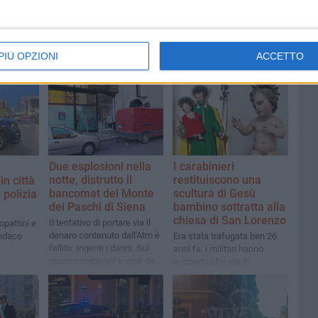
PIÙ OPZIONI
ACCETTO
Due esplosioni nella
I carabinieri
notte, distrutto il
restituiscono una
in città
bancomat del Monte
scultura di Gesù
 polizia
dei Paschi di Siena
bambino sottratta alla
chiesa di San Lorenzo
Il tentativo di portare via il
pattini e
denaro contenuto dall'Atm è
sindaco
Era stata trafugata ben 26
fallito. Ingenti i danni. Sul
e
anni fa: i militari hanno
posto carabinieri e vigili del
scoperto che era in
fuoco
possesso di una persona
della provincia di Brindisi,
che ha cercato di venderla
online