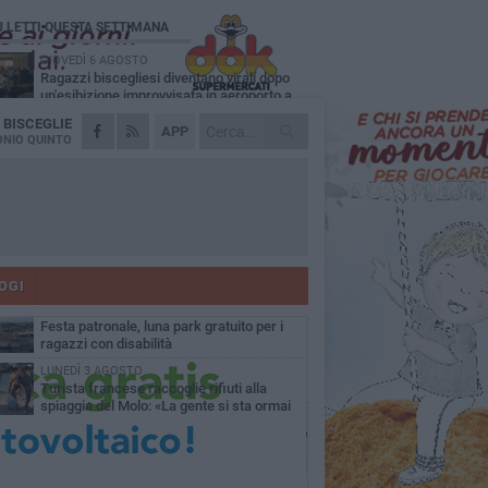
Ù LETTI QUESTA SETTIMANA
GIOVEDÌ 6 AGOSTO
Ragazzi biscegliesi diventano virali dopo
un'esibizione improvvisata in aeroporto a
ma-Fiumicino
A
BISCEGLIE
MARTEDÌ 4 AGOSTO
APP
Emergenza caldo, il Comune di Bisceglie
NIO QUINTO
attiva i "rifugi climatici"
MERCOLEDÌ 5 AGOSTO
Dramma alla spiaggia Bi-Marmi: un
anziano ha un malore e perde la vita
MARTEDÌ 4 AGOSTO
Due auto incendiate nella notte in via Dieta
delle Puglie
OGI
MERCOLEDÌ 5 AGOSTO
Festa patronale, luna park gratuito per i
ragazzi con disabilità
LUNEDÌ 3 AGOSTO
Turista francese raccoglie rifiuti alla
spiaggia del Molo: «La gente si sta ormai
ituando»