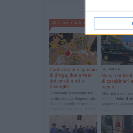
Altri contenuti a tema
Contrasto allo spaccio
ATTUALITÀ
di droga, due arresti
Nuovi controlli 
dei carabinieri a
di carabinieri e
Bisceglie
locale
L'intervento è avvenuto nel
Attenzione su mono
centro storico. Sequestrate
bici elettriche. Il 
diverse quantità di sostanza
Angarano: «Elevat
stupefacente, tra cui il "wax"
sanzioni»