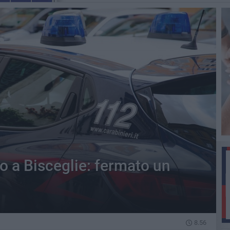
o a Bisceglie: fermato un
8.56