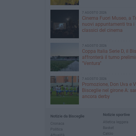
7 AGOSTO 2026
Cinema Fuori Museo, a Tr
nuovi appuntamenti tra i
classici del cinema
7 AGOSTO 2026
Coppa Italia Serie D, il Bi
affronterà il turno prelimi
"Ventura"
7 AGOSTO 2026
Promozione, Don Uva e V
Bisceglie nel girone A: sa
ancora derby
Notizie sportive
Notizie da Bisceglie
Atletica leggera
Cronaca
Basket
Politica
Calcio
Attualità