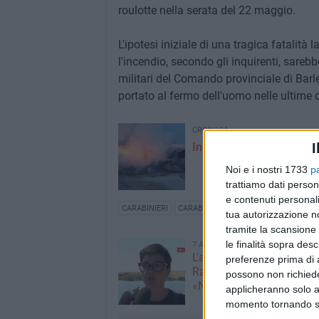
roulotte nella serata del 22 maggio.
L'ipotesi iniziale di una tragica fatalità 
l'incendio, secondo gli inquirenti, sareb
militari del Comando provinciale di Barl
portato al fermo dell'uomo nelle ultime o
CRONACA
I
Incendio in un autoparco
Noi e i nostri 1733
p
trattiamo dati person
e contenuti personali
CARABINIERI
CARABINIERI BISCEGLIE
COMANDO PR
tua autorizzazione no
tramite la scansione 
le finalità sopra des
7 AGOSTO 2026
L'appello della moglie di
preferenze prima di 
Racanati alla ministra Ro
possono non richieder
«Non dimenticatelo»
applicheranno solo a
momento tornando su 