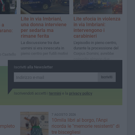
Lite in via Imbriani,
Lite sfocia in violenza
una donna interviene
in via Imbriani:
o a
per sedarla ma
intervengono i
arano:
rimane ferita
carabinieri
La discussione tra due
L'episodio in pieno centro,
uomini si era innescata in
durante la processione del
pieno centro per futili motivi
Corpus Domini, avrebbe
o Castello
coinvolto almeno due
persone
rossimi
Iscriviti alla Newsletter
mi
ci
Iscriviti
Iscrivendoti accetti i
termini
e la
privacy policy
7 AGOSTO 2026
10mila libri al borgo, l'Anpi
ompleto
ricorda le "memorie resistenti" di
tre biscegliesi