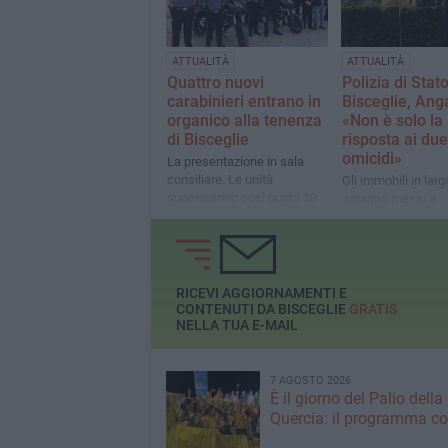
ATTUALITÀ
ATTUALITÀ
Quattro nuovi
Polizia di Stat
carabinieri entrano in
Bisceglie, Ang
organico alla tenenza
«Non è solo la
di Bisceglie
risposta ai due
omicidi»
La presentazione in sala
consiliare. Le unità
Gli immobili in larg
supereranno così quota 30
saranno messi a
disposizione nei p
giorni, dopo gli ulti
adempimenti tecni
RICEVI AGGIORNAMENTI E
CONTENUTI DA BISCEGLIE
GRATIS
NELLA TUA E-MAIL
7 AGOSTO 2026
È il giorno del Palio della
Quercia: il programma c