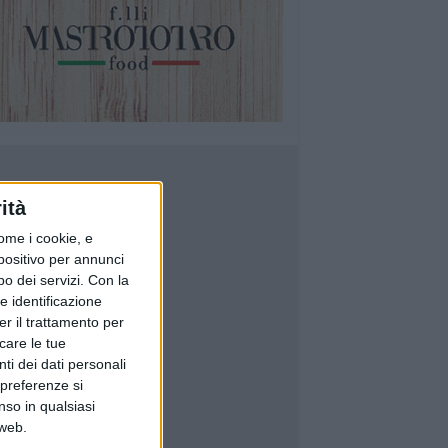
ità
ome i cookie, e
spositivo per annunci
o dei servizi.
Con la
e identificazione
er il trattamento per
icare le tue
ti dei dati personali
 preferenze si
nso in qualsiasi
 web.