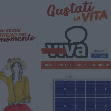
30.727
FANPAGE
HOME
NOTIZIE
SPORT
RUBRICHE