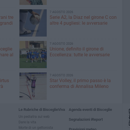
7 AGOSTO 2026
ani tre
Serie A2, la Diaz nel girone C con
 grandi
altre 4 pugliesi: le avversarie
7 AGOSTO 2026
sceglie
Unione, definito il girone di
nare al
Eccellenza: tutte le avversarie
7 AGOSTO 2026
irtus
Star Volley, il primo passo è la
rà
conferma di Annalisa Mileno
Le Rubriche di BisceglieViva
Agenda eventi di Bisceglie
Un pediatra sul web
Segnalazioni iReport
Dare la vita
Morte di un gettonista
Previsioni meteo