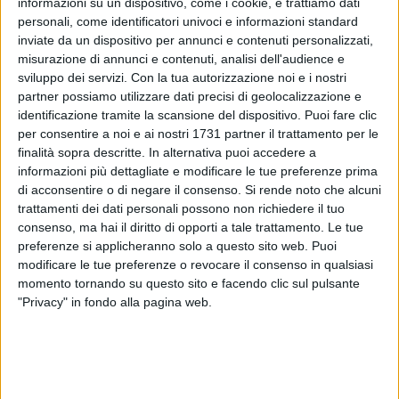
informazioni su un dispositivo, come i cookie, e trattiamo dati
personali, come identificatori univoci e informazioni standard
inviate da un dispositivo per annunci e contenuti personalizzati,
misurazione di annunci e contenuti, analisi dell'audience e
sviluppo dei servizi.
Con la tua autorizzazione noi e i nostri
13
partner possiamo utilizzare dati precisi di geolocalizzazione e
identificazione tramite la scansione del dispositivo. Puoi fare clic
per consentire a noi e ai nostri 1731 partner il trattamento per le
finalità sopra descritte. In alternativa puoi accedere a
Un violento incendio è scoppiato nella tarda mattinata di
informazioni più dettagliate e modificare le tue preferenze prima
sabato 28 giugno nella zona industriale di Bisceglie, nei
di acconsentire o di negare il consenso.
Si rende noto che alcuni
pressi del confine con Molfetta, interessando un capannone
trattamenti dei dati personali possono non richiedere il tuo
adibito allo stoccaggio di legname e materiali per
consenso, ma hai il diritto di opporti a tale trattamento. Le tue
imballaggi.
preferenze si applicheranno solo a questo sito web. Puoi
modificare le tue preferenze o revocare il consenso in qualsiasi
Le fiamme si sono sviluppate all'interno dell'azienda,
momento tornando su questo sito e facendo clic sul pulsante
"Privacy" in fondo alla pagina web.
propagandosi rapidamente e generando una colonna di
fumo bianco visibile da diversi punti della città.
L'intervento tempestivo dei Vigili del Fuoco ha permesso di
contenere l'incendio. Ancora in fase di accertamento le