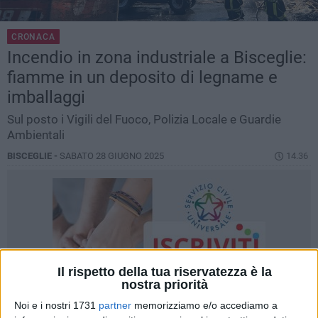
CRONACA
Incendio in zona industriale a Bisceglie:
fiamme in un deposito di legname e
imballaggi
Sul posto i Vigili del Fuoco, Polizia Locale e Guardie
Ambientali
BISCEGLIE -
SABATO 28 GIUGNO 2025
14.36
Il rispetto della tua riservatezza è la
nostra priorità
Noi e i nostri 1731
partner
memorizziamo e/o accediamo a