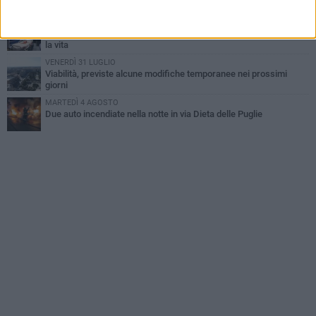
MERCOLEDÌ 5 AGOSTO
Dramma alla spiaggia Bi-Marmi: un anziano ha un malore e perde
la vita
VENERDÌ 31 LUGLIO
Viabilità, previste alcune modifiche temporanee nei prossimi
giorni
MARTEDÌ 4 AGOSTO
Due auto incendiate nella notte in via Dieta delle Puglie