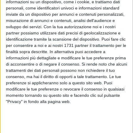
informazioni su un dispositivo, come i cookie, e trattiamo dati
personali, come identificatori univoci e informazioni standard
inviate da un dispositivo per annunci e contenuti personalizzati,
misurazione di annunci e contenuti, analisi dell'audience e
sviluppo dei servizi.
Con la tua autorizzazione noi e i nostri
partner possiamo utilizzare dati precisi di geolocalizzazione e
identificazione tramite la scansione del dispositivo. Puoi fare clic
I carabinieri del nucleo operativo e radiomobile di Trani sono
per consentire a noi e ai nostri 1731 partner il trattamento per le
intervenuti nella zona 167 (in via Pietro Porcelli) per uno
finalità sopra descritte. In alternativa puoi accedere a
scontro tra auto e moto, intorno all'una nella notte tra
informazioni più dettagliate e modificare le tue preferenze prima
giovedì 26 e venerdì 27 febbraio.
di acconsentire o di negare il consenso.
Si rende noto che alcuni
trattamenti dei dati personali possono non richiedere il tuo
consenso, ma hai il diritto di opporti a tale trattamento. Le tue
I due mezzi sono entrati in collisione e l'impatto sarebbe
preferenze si applicheranno solo a questo sito web. Puoi
stato molto duro: ad avere la peggio un 22enne di Bisceglie
modificare le tue preferenze o revocare il consenso in qualsiasi
alla guida della moto. Il giovane ha ricevuto le prime cure da
momento tornando su questo sito e facendo clic sul pulsante
un'ambulanza del 118 arrivata tempestivamente sul posto.
"Privacy" in fondo alla pagina web.
Le sue condizioni sono sembrate fin da subito gravi e il
personale sanitario lo ha trasferito all'ospedale "Vittorio
Emanuele II". Nel cuore della notte, il ragazzo è stato
trasportato al presidio "Lorenzo Bonomo" di Andria in cui si