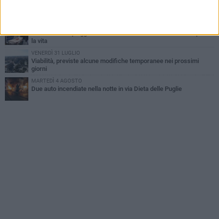
Emergenza caldo, il Comune di Bisceglie attiva i "rifugi climatici"
MERCOLEDÌ 5 AGOSTO
Dramma alla spiaggia Bi-Marmi: un anziano ha un malore e perde
la vita
VENERDÌ 31 LUGLIO
Viabilità, previste alcune modifiche temporanee nei prossimi
giorni
MARTEDÌ 4 AGOSTO
Due auto incendiate nella notte in via Dieta delle Puglie