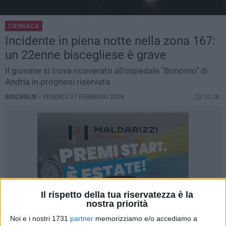
CRONACA
Incidente in piena notte nella zona 167:
un 22enne biscegliese è grave
Il giovane si trova ricoverato all'ospedale "Bonomo" di
Andria in prognosi riservata
BISCEGLIE -
VENERDÌ 27 FEBBRAIO 2026
10.38
Il rispetto della tua riservatezza è la
nostra priorità
Noi e i nostri 1731
partner
memorizziamo e/o accediamo a