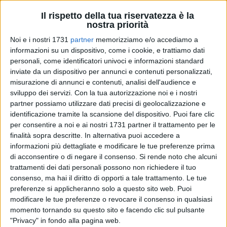
Il rispetto della tua riservatezza è la
nostra priorità
7
Noi e i nostri 1731
partner
memorizziamo e/o accediamo a
informazioni su un dispositivo, come i cookie, e trattiamo dati
personali, come identificatori univoci e informazioni standard
Nei giorni scorsi, la Squadra di Polizia Amministrativa della
inviate da un dispositivo per annunci e contenuti personalizzati,
Questura BAT, unitamente al personale del Commissariato di
misurazione di annunci e contenuti, analisi dell'audience e
sviluppo dei servizi.
Con la tua autorizzazione noi e i nostri
Trani e in collaborazione con Carabinieri, Guardia di Finanza,
partner possiamo utilizzare dati precisi di geolocalizzazione e
Capitaneria di Porto, ASL BT, SPESAL, Ispettorato del Lavoro
identificazione tramite la scansione del dispositivo. Puoi fare clic
e Vigili del Fuoco, ha intensificato i controlli amministrativi
per consentire a noi e ai nostri 1731 partner il trattamento per le
su diverse attività presenti nei comuni di Trani e Bisceglie.
finalità sopra descritte. In alternativa puoi accedere a
informazioni più dettagliate e modificare le tue preferenze prima
Durante le verifiche, sono state individuate numerose
di acconsentire o di negare il consenso.
Si rende noto che alcuni
violazioni che hanno riguardato sia il settore della
trattamenti dei dati personali possono non richiedere il tuo
consenso, ma hai il diritto di opporti a tale trattamento. Le tue
ristorazione che quello della vendita di prodotti ittici. In
preferenze si applicheranno solo a questo sito web. Puoi
particolare, nel corso di un controllo presso un'attività di
modificare le tue preferenze o revocare il consenso in qualsiasi
rivendita di molluschi di Trani, è stato riscontrato un
momento tornando su questo sito e facendo clic sul pulsante
trattamento non conforme alle procedure di stoccaggio
"Privacy" in fondo alla pagina web.