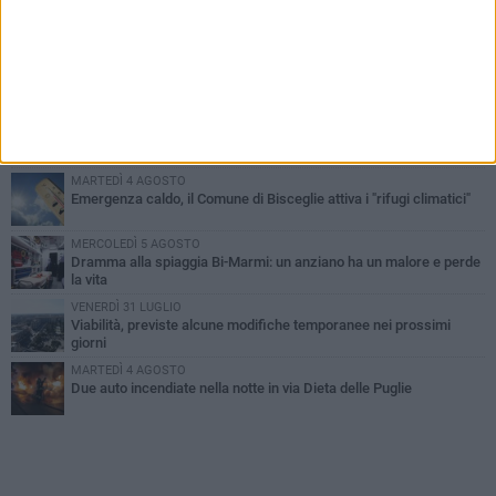
PIÙ LETTI QUESTA SETTIMANA
SABATO 1 AGOSTO
Contrasto allo spaccio di droga, due arresti dei carabinieri a
Bisceglie
VENERDÌ 31 LUGLIO
Torna l'appuntamento con la Pastasciutta antifascista a Bisceglie
MARTEDÌ 4 AGOSTO
Emergenza caldo, il Comune di Bisceglie attiva i "rifugi climatici"
MERCOLEDÌ 5 AGOSTO
Dramma alla spiaggia Bi-Marmi: un anziano ha un malore e perde
la vita
VENERDÌ 31 LUGLIO
Viabilità, previste alcune modifiche temporanee nei prossimi
giorni
MARTEDÌ 4 AGOSTO
Due auto incendiate nella notte in via Dieta delle Puglie