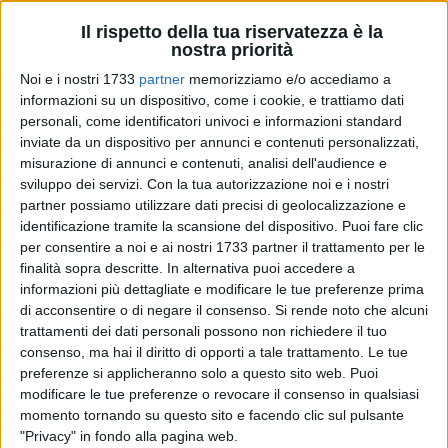
Il rispetto della tua riservatezza è la
nostra priorità
Noi e i nostri 1733
partner
memorizziamo e/o accediamo a
informazioni su un dispositivo, come i cookie, e trattiamo dati
personali, come identificatori univoci e informazioni standard
inviate da un dispositivo per annunci e contenuti personalizzati,
38
misurazione di annunci e contenuti, analisi dell'audience e
sviluppo dei servizi.
Con la tua autorizzazione noi e i nostri
partner possiamo utilizzare dati precisi di geolocalizzazione e
identificazione tramite la scansione del dispositivo. Puoi fare clic
Esterrefatti per quanto appreso nelle ultime ore, il candidato
per consentire a noi e ai nostri 1733 partner il trattamento per le
sindaco Angelantonio Angarano e i consiglieri comunali del
finalità sopra descritte. In alternativa puoi accedere a
gruppo Bisceglie Svolta Roberta Rigante e Pierpaolo Pedone
informazioni più dettagliate e modificare le tue preferenze prima
esprimono forte preoccupazione per la situazione strutturale
di acconsentire o di negare il consenso.
Si rende noto che alcuni
trattamenti dei dati personali possono non richiedere il tuo
all'interno dell'istituto d'istruzione secondaria superiore
consenso, ma hai il diritto di opporti a tale trattamento. Le tue
"Giacinto Dell'Olio" di via Mauro Giuliani.
preferenze si applicheranno solo a questo sito web. Puoi
modificare le tue preferenze o revocare il consenso in qualsiasi
«La decisione, sacrosanta, assunta dal dirigente scolastico
momento tornando su questo sito e facendo clic sul pulsante
di sospendere le lezioni in via cautelare a mezzogiorno di
"Privacy" in fondo alla pagina web.