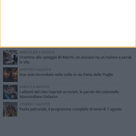
PIÙ LETTI QUESTA SETTIMANA
GIOVEDÌ 6 AGOSTO
Ragazzi biscegliesi diventano virali dopo un'esibizione
improvvisata in aeroporto a Roma-Fiumicino
MARTEDÌ 4 AGOSTO
Emergenza caldo, il Comune di Bisceglie attiva i "rifugi climatici"
MERCOLEDÌ 5 AGOSTO
Dramma alla spiaggia Bi-Marmi: un anziano ha un malore e perde
la vita
MARTEDÌ 4 AGOSTO
Due auto incendiate nella notte in via Dieta delle Puglie
SABATO 8 AGOSTO
Latitanti del clan Capriati arrestati, le parole del colonnello
Massimiliano Galasso
VENERDÌ 7 AGOSTO
Festa patronale, il programma completo di venerdì 7 agosto