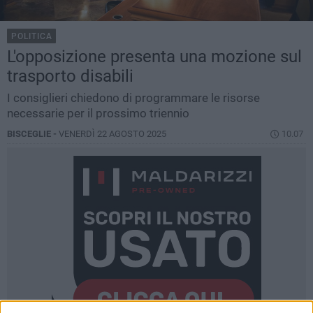
POLITICA
L'opposizione presenta una mozione sul
trasporto disabili
I consiglieri chiedono di programmare le risorse
necessarie per il prossimo triennio
BISCEGLIE -
VENERDÌ 22 AGOSTO 2025
10.07