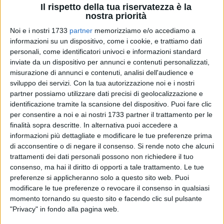
Il rispetto della tua riservatezza è la
nostra priorità
Noi e i nostri 1733
partner
memorizziamo e/o accediamo a
A cura di
informazioni su un dispositivo, come i cookie, e trattiamo dati
ANTONIO LOPOPOLO
personali, come identificatori univoci e informazioni standard
inviate da un dispositivo per annunci e contenuti personalizzati,
misurazione di annunci e contenuti, analisi dell'audience e
sviluppo dei servizi.
Con la tua autorizzazione noi e i nostri
Il trasporto per le persone con disabilità che necessitano di
partner possiamo utilizzare dati precisi di geolocalizzazione e
terapie riabilitative continua ad essere al centro del dibattito
identificazione tramite la scansione del dispositivo. Puoi fare clic
politico cittadino, i consiglieri comunali d'opposizione
per consentire a noi e ai nostri 1733 partner il trattamento per le
Giorgia Preziosa, Giovanni Casella, Paolo Ruggieri,
finalità sopra descritte. In alternativa puoi accedere a
Domenico Spina e Francesco Spina hanno depositato una
informazioni più dettagliate e modificare le tue preferenze prima
mozione che sarà discussa nel prossimo consiglio
di acconsentire o di negare il consenso.
Si rende noto che alcuni
comunale con l'obiettivo di «risolvere definitivamente la
trattamenti dei dati personali possono non richiedere il tuo
consenso, ma hai il diritto di opporti a tale trattamento. Le tue
questione», mettendo fine alle incertezze che negli ultimi
preferenze si applicheranno solo a questo sito web. Puoi
giorni hanno generato preoccupazione tra le famiglie
modificare le tue preferenze o revocare il consenso in qualsiasi
biscegliesi che usufruiscono del servizio gestito dall'Istituto
momento tornando su questo sito e facendo clic sul pulsante
"Quarto di Palo" di Andria.
"Privacy" in fondo alla pagina web.