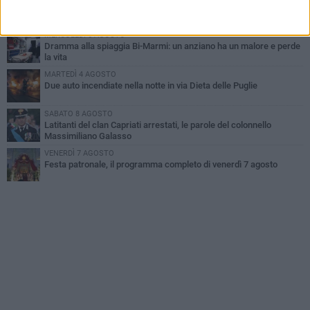
Emergenza caldo, il Comune di Bisceglie attiva i "rifugi climatici"
MERCOLEDÌ 5 AGOSTO
Dramma alla spiaggia Bi-Marmi: un anziano ha un malore e perde
la vita
MARTEDÌ 4 AGOSTO
Due auto incendiate nella notte in via Dieta delle Puglie
SABATO 8 AGOSTO
Latitanti del clan Capriati arrestati, le parole del colonnello
Massimiliano Galasso
VENERDÌ 7 AGOSTO
Festa patronale, il programma completo di venerdì 7 agosto