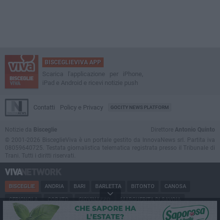
BISCEGLIEVIVA APP
Scarica l'applicazione per iPhone,
iPad e Android e ricevi notizie push
Contatti
Policy e Privacy
GOCITY NEWS PLATFORM
Notizie da
Bisceglie
Direttore
Antonio Quinto
© 2001-2026 BisceglieViva è un portale gestito da InnovaNews srl. Partita iva
08059640725. Testata giornalistica telematica registrata presso il Tribunale di
Trani. Tutti i diritti riservati.
BISCEGLIE
ANDRIA
BARI
BARLETTA
BITONTO
CANOSA
CERIGNOLA
CORATO
GIOVINAZZO
MARGHERITA DI SAVOIA
MINERVINO
MODUGNO
MOLFETTA
PUGLIA
RUVO