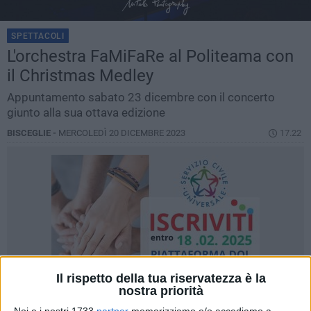
SPETTACOLI
L'orchestra FaMiFaRe al Politeama con
il Christmas Medley
Appuntamento sabato 23 dicembre con il concerto
giunto alla sua ottava edizione
BISCEGLIE -
MERCOLEDÌ 20 DICEMBRE 2023
17.22
Il rispetto della tua riservatezza è la
nostra priorità
Noi e i nostri 1733
partner
memorizziamo e/o accediamo a