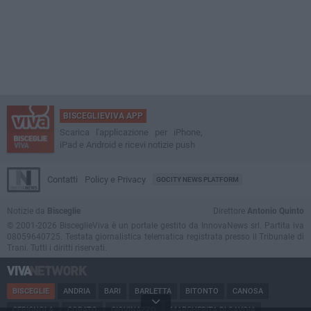
BISCEGLIEVIVA APP
Scarica l'applicazione per iPhone,
iPad e Android e ricevi notizie push
Contatti
Policy e Privacy
GOCITY NEWS PLATFORM
Notizie da
Bisceglie
Direttore
Antonio Quinto
© 2001-2026 BisceglieViva è un portale gestito da InnovaNews srl. Partita iva
08059640725. Testata giornalistica telematica registrata presso il Tribunale di
Trani. Tutti i diritti riservati.
BISCEGLIE
ANDRIA
BARI
BARLETTA
BITONTO
CANOSA
CERIGNOLA
CORATO
GIOVINAZZO
MARGHERITA DI SAVOIA