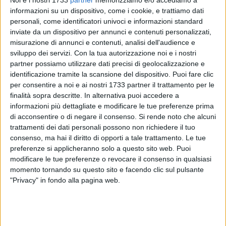
informazioni su un dispositivo, come i cookie, e trattiamo dati
personali, come identificatori univoci e informazioni standard
inviate da un dispositivo per annunci e contenuti personalizzati,
16
misurazione di annunci e contenuti, analisi dell'audience e
sviluppo dei servizi.
Con la tua autorizzazione noi e i nostri
partner possiamo utilizzare dati precisi di geolocalizzazione e
Appuntamento piacevolmente consolidato nel ricco
identificazione tramite la scansione del dispositivo. Puoi fare clic
per consentire a noi e ai nostri 1733 partner il trattamento per le
programma natalizio biscegliese, torna il concerto
finalità sopra descritte. In alternativa puoi accedere a
"
Christmas Medley
" che, di fatto, conclude l'attività artistica
informazioni più dettagliate e modificare le tue preferenze prima
nel 2023 di FaMiFaRe Orchestra.
di acconsentire o di negare il consenso.
Si rende noto che alcuni
trattamenti dei dati personali possono non richiedere il tuo
La giovane e talentuosa orchestra composta da 30 elementi
consenso, ma hai il diritto di opporti a tale trattamento. Le tue
diretta dal maestro
Domenico De Musso
– accompagnata
preferenze si applicheranno solo a questo sito web. Puoi
da solisti e coro – è pronta a coinvolgere
sabato 23
modificare le tue preferenze o revocare il consenso in qualsiasi
momento tornando su questo sito e facendo clic sul pulsante
dicembre
la platea del Teatro Politeama Italia con le proprie
"Privacy" in fondo alla pagina web.
melodie nella magica atmosfera del Santo Natale.
Patrocinato dal
Comune di Bisceglie
, il concerto – giunto
alla sua ottava edizione – prevede l'esecuzione di alcuni tra i