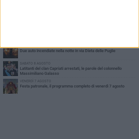
improvvisata in aeroporto a Roma-Fiumicino
MARTEDÌ 4 AGOSTO
Emergenza caldo, il Comune di Bisceglie attiva i "rifugi climatici"
MERCOLEDÌ 5 AGOSTO
Dramma alla spiaggia Bi-Marmi: un anziano ha un malore e perde
la vita
MARTEDÌ 4 AGOSTO
Due auto incendiate nella notte in via Dieta delle Puglie
SABATO 8 AGOSTO
Latitanti del clan Capriati arrestati, le parole del colonnello
Massimiliano Galasso
VENERDÌ 7 AGOSTO
Festa patronale, il programma completo di venerdì 7 agosto