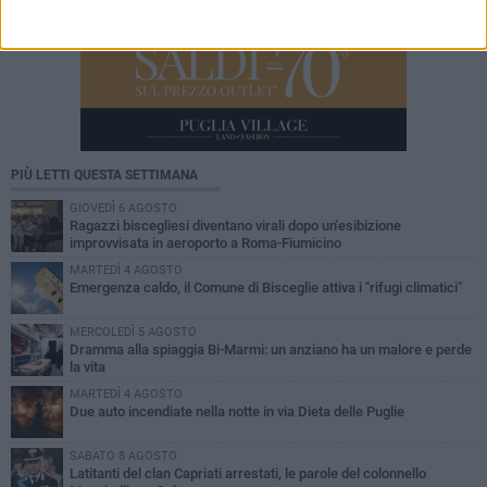
PIÙ LETTI QUESTA SETTIMANA
GIOVEDÌ 6 AGOSTO
Ragazzi biscegliesi diventano virali dopo un'esibizione
improvvisata in aeroporto a Roma-Fiumicino
MARTEDÌ 4 AGOSTO
Emergenza caldo, il Comune di Bisceglie attiva i "rifugi climatici"
MERCOLEDÌ 5 AGOSTO
Dramma alla spiaggia Bi-Marmi: un anziano ha un malore e perde
la vita
MARTEDÌ 4 AGOSTO
Due auto incendiate nella notte in via Dieta delle Puglie
SABATO 8 AGOSTO
Latitanti del clan Capriati arrestati, le parole del colonnello