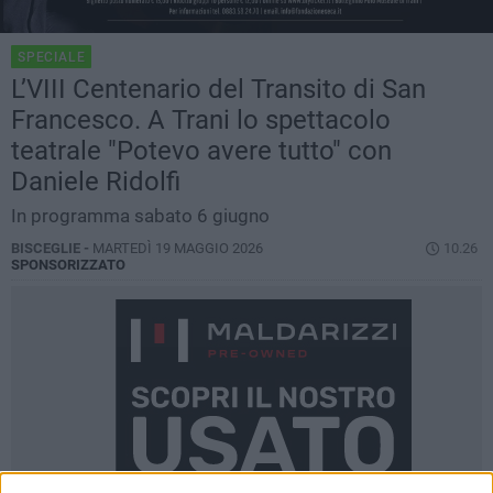
SPECIALE
L’VIII Centenario del Transito di San
Francesco. A Trani lo spettacolo
teatrale "Potevo avere tutto" con
Daniele Ridolfi
In programma sabato 6 giugno
BISCEGLIE -
MARTEDÌ 19 MAGGIO 2026
10.26
SPONSORIZZATO