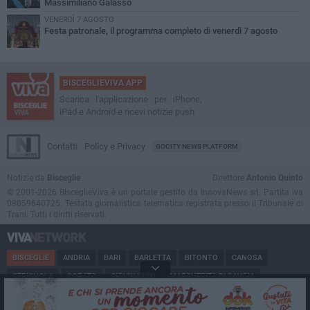
Massimiliano Galasso
VENERDÌ 7 AGOSTO
Festa patronale, il programma completo di venerdì 7 agosto
BISCEGLIEVIVA APP
Scarica l'applicazione per iPhone,
iPad e Android e ricevi notizie push
Contatti
Policy e Privacy
GOCITY NEWS PLATFORM
Notizie da
Bisceglie
Direttore
Antonio Quinto
© 2001-2026 BisceglieViva è un portale gestito da InnovaNews srl. Partita iva
08059640725. Testata giornalistica telematica registrata presso il Tribunale di
Trani. Tutti i diritti riservati.
BISCEGLIE
ANDRIA
BARI
BARLETTA
BITONTO
CANOSA
CERIGNOLA
CORATO
GIOVINAZZO
MARGHERITA DI SAVOIA
MINERVINO
MODUGNO
MOLFETTA
PUGLIA
RUVO