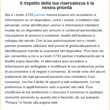
Il rispetto della tua riservatezza è la
nostra priorità
Noi e i nostri 1733
partner
memorizziamo e/o accediamo a
informazioni su un dispositivo, come i cookie, e trattiamo dati
personali, come identificatori univoci e informazioni standard
inviate da un dispositivo per annunci e contenuti personalizzati,
misurazione di annunci e contenuti, analisi dell'audience e
Sette secoli e mezzo sono trascorsi da quando, nella sera del
sviluppo dei servizi.
Con la tua autorizzazione noi e i nostri
3 ottobre 1226,
Francesco d'Assisi
lasciava la terra per farsi
partner possiamo utilizzare dati precisi di geolocalizzazione e
"Cielo", consegnando al mondo un'eredità di pace e umiltà
identificazione tramite la scansione del dispositivo. Puoi fare clic
che avrebbe cambiato per sempre il volto della cristianità.
per consentire a noi e ai nostri 1733 partner il trattamento per le
finalità sopra descritte. In alternativa puoi accedere a
Oggi, mentre l'orologio della storia scocca l'ora dell'
VIII
informazioni più dettagliate e modificare le tue preferenze prima
Centenario del suo Transito
(1226–2026), la
Fondazione
di acconsentire o di negare il consenso.
Si rende noto che alcuni
S.E.C.A.
apre le porte di un progetto che è al contempo
trattamenti dei dati personali possono non richiedere il tuo
memoria viva e promessa per il futuro. Sotto il titolo "
L'VIII
consenso, ma hai il diritto di opporti a tale trattamento. Le tue
Centenario del Transito di San Francesco
", prende vita un
preferenze si applicheranno solo a questo sito web. Puoi
palinsesto di iniziative in cui la storia si fa racconto, l'arte
modificare le tue preferenze o revocare il consenso in qualsiasi
diventa preghiera e la musica si trasforma in respiro corale.
momento tornando su questo sito e facendo clic sul pulsante
"Privacy" in fondo alla pagina web.
La
Fondazione S.E.C.A
. ed il
Polo Museale di Trani
, in