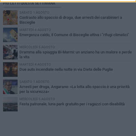
PIÙ LETTI QUESTA SETTIMANA
SABATO 1 AGOSTO
Contrasto allo spaccio di droga, due arresti dei carabinieri a
Bisceglie
MARTEDÌ 4 AGOSTO
Emergenza caldo, il Comune di Bisceglie attiva i "rifugi climatici"
MERCOLEDÌ 5 AGOSTO
Dramma alla spiaggia Bi-Marmi: un anziano ha un malore e perde
la vita
MARTEDÌ 4 AGOSTO
Due auto incendiate nella notte in via Dieta delle Puglie
SABATO 1 AGOSTO
Arresti per droga, Angarano: «La lotta allo spaccio è una priorità
per la sicurezza»
MERCOLEDÌ 5 AGOSTO
Festa patronale, luna park gratuito per i ragazzi con disabilità