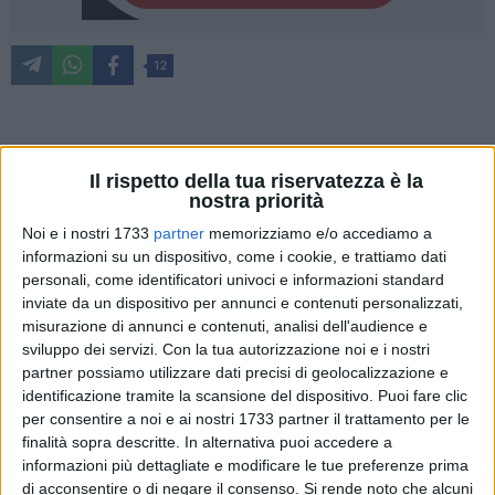
12
Venerdì sera, presso il porto turistico di Bisceglie, si è svolta
una partecipata serata dedicata alla cultura e alla legalità
Il rispetto della tua riservatezza è la
nostra priorità
nell'ambito della rassegna "Libri nel Borgo Antico".
L'iniziativa, voluta dal Questore della provincia, Dott. Alfredo
Noi e i nostri 1733
partner
memorizziamo e/o accediamo a
informazioni su un dispositivo, come i cookie, e trattiamo dati
Fabbrocini, insieme al presidente dell'Associazione "Libri nel
personali, come identificatori univoci e informazioni standard
Borgo Antico", Dott. Sergio Silvestris, ha posto al centro il
inviate da un dispositivo per annunci e contenuti personalizzati,
tema dell'educazione alla legalità e della lotta alla
misurazione di annunci e contenuti, analisi dell'audience e
criminalità, coinvolgendo in particolare i più giovani, veri
sviluppo dei servizi.
Con la tua autorizzazione noi e i nostri
protagonisti della serata.
partner possiamo utilizzare dati precisi di geolocalizzazione e
identificazione tramite la scansione del dispositivo. Puoi fare clic
Durante l'incontro sono stati presentati diversi volumi che
per consentire a noi e ai nostri 1733 partner il trattamento per le
finalità sopra descritte. In alternativa puoi accedere a
hanno offerto spunti di riflessione sul rapporto tra società,
informazioni più dettagliate e modificare le tue preferenze prima
criminalità e istituzioni. Gli autori sono stati accompagnati
di acconsentire o di negare il consenso.
Si rende noto che alcuni