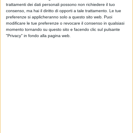
sul palco da Dirigenti della Questura di Barletta-Andria-Trani
trattamenti dei dati personali possono non richiedere il tuo
e Ispettori di Polizia, che hanno arricchito il dialogo con
consenso, ma hai il diritto di opporti a tale trattamento. Le tue
testimonianze dirette e concrete, portando l'esperienza
preferenze si applicheranno solo a questo sito web. Puoi
quotidiana del lavoro investigativo e di prevenzione accanto
modificare le tue preferenze o revocare il consenso in qualsiasi
alla narrazione letteraria.
momento tornando su questo sito e facendo clic sul pulsante
"Privacy" in fondo alla pagina web.
È stato presentato Il Commissario Mascherpa di Annalisa
Bucchieri, Daniele Bigliardo e Luca Scornaienchi, progetto
editoriale nato dalla collaborazione tra Polizia di Stato e il
mondo del fumetto, pensato per avvicinare i giovani ai valori
della legalità.
Luciana Esposito, con Francesco Pio per sempre 18 anni, ha
raccontato un libro che, partendo da una tragedia, invita a
riflettere sull'impegno delle comunità e delle istituzioni nella
difesa della vita e nella vicinanza alle famiglie colpite dal
crimine.
Protagonista anche Giuliano Foschini con Ti mangio il