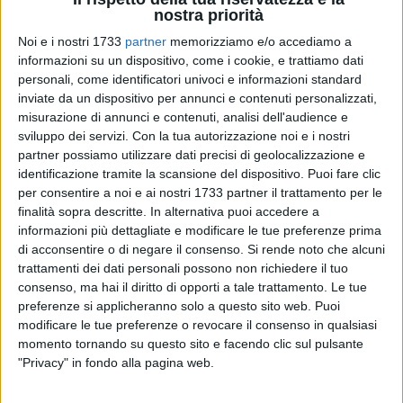
nostra priorità
Noi e i nostri 1733
partner
memorizziamo e/o accediamo a
19
informazioni su un dispositivo, come i cookie, e trattiamo dati
personali, come identificatori univoci e informazioni standard
inviate da un dispositivo per annunci e contenuti personalizzati,
misurazione di annunci e contenuti, analisi dell'audience e
La Questura di Barletta Andria Trani presenterà domani al
sviluppo dei servizi.
Con la tua autorizzazione noi e i nostri
Digithon, la più grande maratona digitale italiana, un
partner possiamo utilizzare dati precisi di geolocalizzazione e
progetto innovativo destinato a rafforzare la sicurezza
identificazione tramite la scansione del dispositivo. Puoi fare clic
urbana:
BatCam
, l'applicazione che consente la mappatura e
per consentire a noi e ai nostri 1733 partner il trattamento per le
la geo-localizzazione in tempo reale degli impianti di
finalità sopra descritte. In alternativa puoi accedere a
informazioni più dettagliate e modificare le tue preferenze prima
videosorveglianza presenti sull'intero territorio provinciale.
di acconsentire o di negare il consenso.
Si rende noto che alcuni
trattamenti dei dati personali possono non richiedere il tuo
L'evento "
BatCam – La sicurezza è nella rapidità
" si terrà,
consenso, ma hai il diritto di opporti a tale trattamento. Le tue
come da programma Digithon, domani alle ore 17:00 presso
preferenze si applicheranno solo a questo sito web. Puoi
le "Vecchie Segherie" in Via Porto 33 a Bisceglie , e sarà
modificare le tue preferenze o revocare il consenso in qualsiasi
l'occasione per illustrare le potenzialità della nuova
momento tornando su questo sito e facendo clic sul pulsante
tecnologia. L'app rende possibile l'accesso immediato alle
"Privacy" in fondo alla pagina web.
immagini delle videocamere pubbliche e private, così da