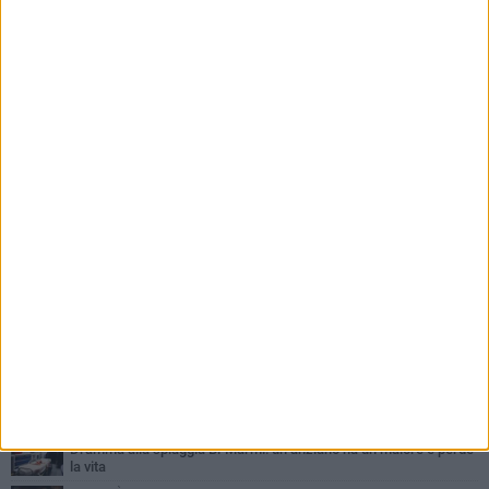
PIÙ LETTI QUESTA SETTIMANA
GIOVEDÌ 6 AGOSTO
Ragazzi biscegliesi diventano virali dopo un'esibizione
improvvisata in aeroporto a Roma-Fiumicino
MARTEDÌ 4 AGOSTO
Emergenza caldo, il Comune di Bisceglie attiva i "rifugi climatici"
MERCOLEDÌ 5 AGOSTO
Dramma alla spiaggia Bi-Marmi: un anziano ha un malore e perde
la vita