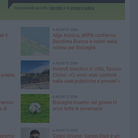
serata
Iscrivendoti accetti i
termini
e la
privacy policy
6 AGOSTO 2026
r il
Alga tossica, ARPA conferma
Bandiera Bianca e valori nella
norma per Bisceglie
6 AGOSTO 2026
Incendi boschivi in città, Spazio
 sviene,
Civico: «Ci sono stati controlli
nelle aree pubbliche e private?»
6 AGOSTO 2026
menico
Bisceglie inserito nel girone H:
a di
ecco tutte le avversarie
6 AGOSTO 2026
'estremo
Colpo Unione: Sergio Diaz è un