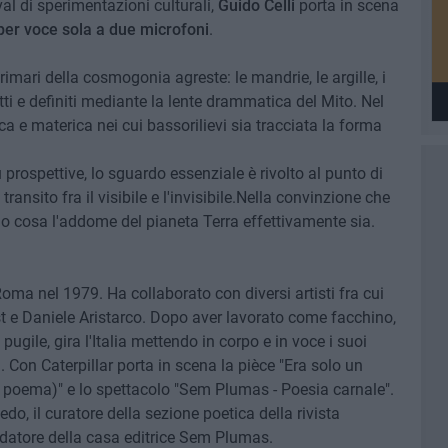
tival di sperimentazioni culturali,
Guido Celli
porta in scena
per voce sola a due microfoni
.
primari della cosmogonia agreste: le mandrie, le argille, i
letti e definiti mediante la lente drammatica del Mito. Nel
a e materica nei cui bassorilievi sia tracciata la forma
prospettive, lo sguardo essenziale è rivolto al punto di
transito fra il visibile e l'invisibile.Nella convinzione che
 cosa l'addome del pianeta Terra effettivamente sia.
oma nel 1979. Ha collaborato con diversi artisti fra cui
st e Daniele Aristarco. Dopo aver lavorato come facchino,
gile, gira l'Italia mettendo in corpo e in voce i suoi
 Con Caterpillar porta in scena la pièce "Era solo un
 poema)" e lo spettacolo "Sem Plumas - Poesia carnale".
o, il curatore della sezione poetica della rivista
ndatore della casa editrice Sem Plumas.