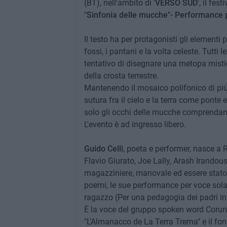
(BT), nell'ambito di '
VERSO SUD
', il fes
"Sinfonia delle mucche"- Performance 
Il testo ha per protagonisti gli elementi 
fossi, i pantani e la volta celeste. Tutti 
tentativo di disegnare una metopa mistic
della crosta terrestre.
Mantenendo il mosaico polifonico di più 
sutura fra il cielo e la terra come ponte e 
solo gli occhi delle mucche comprendano
L'evento è ad ingresso libero.
Guido Celli
, poeta e performer, nasce a R
Flavio Giurato, Joe Lally, Arash Irandou
magazziniere, manovale ed essere stato pu
poemi, le sue performance per voce sola.
ragazzo (Per una pedagogia dei padri in
È la voce del gruppo spoken word Coruned
"L'Almanacco de La Terra Trema" e il fo