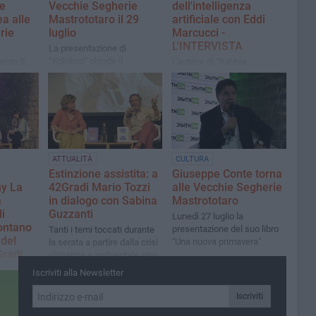
e
Vecchie Segherie
dell'intelligenza
ea alle
Mastrototaro il 29
artificiale con Eddi
rie
luglio
Marcucci -
L'INTERVISTA
La presentazione di
“Kolchoz” chiude il
mento 5
L'autrice di "Rabbia
programma di luglio in
glie in
proteggimi" è stata ospite
libreria
della rassegna 42Gradi
suo libro
presso le Vecchie Segherie
era"
Mastrototaro
ATTUALITÀ
CULTURA
Estinzione assistita: a
Giuseppe Conte torna
ny La
42Gradi Mario Tozzi
alle Vecchie Segherie
a
in dialogo con Sabina
Mastrototaro
i
Guzzanti
Lunedì 27 luglio la
ontano
presentazione del suo libro
​Tanti i temi toccati durante
 del
"Una nuova primavera"
la serata a partire dalla crisi
Gradi
climatica e ambientale sino
a questioni di attualità
 Global
Iscriviti alla Newsletter
el
Iscriviti
enti