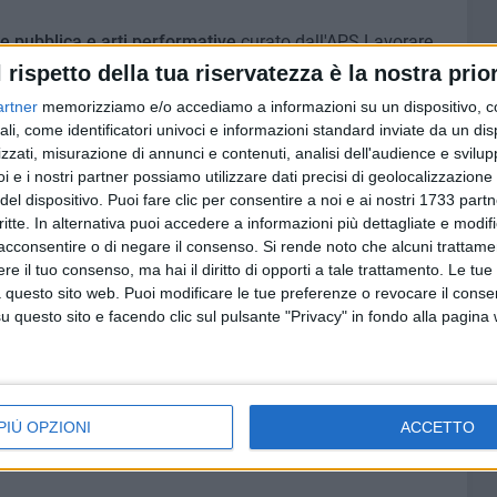
te pubblica e arti performative
curato dall'APS Lavorare
è mossa attraverso una
definizione plurale di Sud
, un Sud
l rispetto della tua riservatezza è la nostra prior
raneo come area geografica, estetica, socio-politica e
artner
memorizziamo e/o accediamo a informazioni su un dispositivo, c
ale in cui coltivare il desiderio dell'incontro. Più di 25
ali, come identificatori univoci e informazioni standard inviate da un di
bblica, performance, "alimentazione sostenibile", incontri
zzati, misurazione di annunci e contenuti, analisi dell'audience e svilupp
ella Murgia del nord barese, "Verso Sud Festival" ha
i e i nostri partner possiamo utilizzare dati precisi di geolocalizzazione 
del dispositivo. Puoi fare clic per consentire a noi e ai nostri 1733 partn
lazionali e sociali
attraverso la contaminazione discipline
critte. In alternativa puoi accedere a informazioni più dettagliate e modif
teratura, musica, teatro, arte, installazioni e altro), attività
acconsentire o di negare il consenso.
Si rende noto che alcuni trattamen
 pubblica e progetti multidisciplinari. "Verso Sud" lavora
e il tuo consenso, ma hai il diritto di opporti a tale trattamento. Le tue
rale fatto di persone, organizzazioni, luoghi e progetti.
 questo sito web. Puoi modificare le tue preferenze o revocare il conse
questo sito e facendo clic sul pulsante "Privacy" in fondo alla pagina
roseguirà domenica
20 ottobre
nel cortile della Cantina
"Festa agricola"
, nel cast Tonino Carotone, Daniele Sepe,
ile, il trio cileno Apreta'o e la band milanese dei Mefisto
botteghino il giorno dell'evento.
PIÙ OPZIONI
ACCETTO