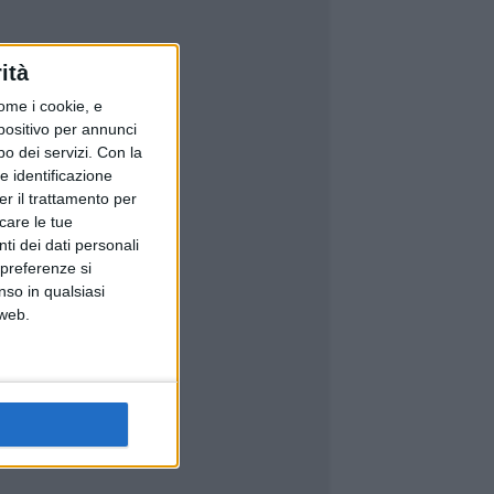
ità
ome i cookie, e
spositivo per annunci
o dei servizi.
Con la
e identificazione
er il trattamento per
icare le tue
ti dei dati personali
 preferenze si
nso in qualsiasi
 web.