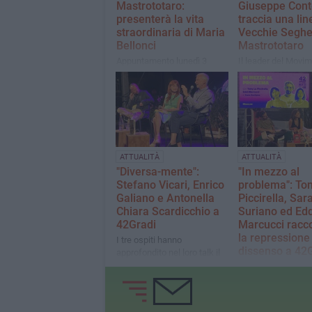
Mastrototaro:
Giuseppe Cont
presenterà la vita
traccia una lin
straordinaria di Maria
Vecchie Seghe
Bellonci
Mastrototaro
Appuntamento lunedì 3
Il leader del Movi
agosto con "Romanzo
Stelle torna a Bisce
privato"
occasione della
presentazione del 
"Una nuova primav
ATTUALITÀ
ATTUALITÀ
"Diversa-mente":
"In mezzo al
Stefano Vicari, Enrico
problema": To
Galiano e Antonella
Piccirella, Sar
Chiara Scardicchio a
Suriano ed Edd
42Gradi
Marcucci racc
la repressione
​I tre ospiti hanno
dissenso a 42
approfondito nel loro talk il
valore della diversità
L'esperienza con la
rispetto alla "normalità" vista
Sumud Flotilla e la
come standard
criminalizzazione d
dissenso gli argom