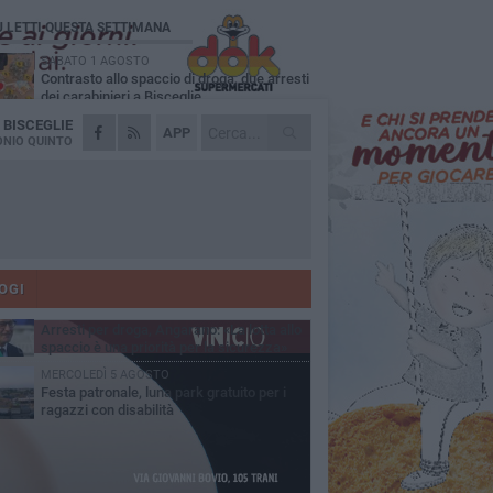
Ù LETTI QUESTA SETTIMANA
SABATO 1 AGOSTO
Contrasto allo spaccio di droga, due arresti
dei carabinieri a Bisceglie
A
BISCEGLIE
MARTEDÌ 4 AGOSTO
APP
Emergenza caldo, il Comune di Bisceglie
NIO QUINTO
attiva i "rifugi climatici"
MERCOLEDÌ 5 AGOSTO
Dramma alla spiaggia Bi-Marmi: un
anziano ha un malore e perde la vita
MARTEDÌ 4 AGOSTO
Due auto incendiate nella notte in via Dieta
delle Puglie
OGI
SABATO 1 AGOSTO
Arresti per droga, Angarano: «La lotta allo
spaccio è una priorità per la sicurezza»
MERCOLEDÌ 5 AGOSTO
Festa patronale, luna park gratuito per i
ragazzi con disabilità