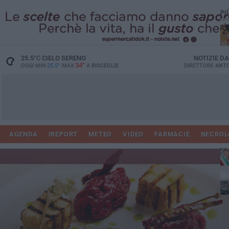
PI
25.5
°C
CIELO SERENO
NOTIZIE D
34°
OGGI MIN
25.5°
MAX
A
BISCEGLIE
DIRETTORE
ANTO
AGENDA
IREPORT
METEO
VIDEO
FARMACIE
NECROL