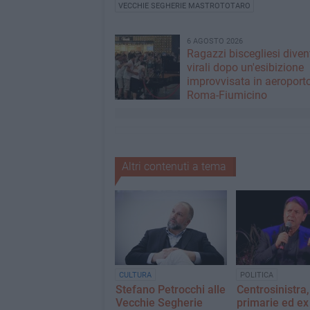
VECCHIE SEGHERIE MASTROTOTARO
6 AGOSTO 2026
Ragazzi biscegliesi dive
virali dopo un'esibizione
improvvisata in aeroport
Roma-Fiumicino
Altri contenuti a tema
CULTURA
POLITICA
Stefano Petrocchi alle
Centrosinistra,
Vecchie Segherie
primarie ed ex 