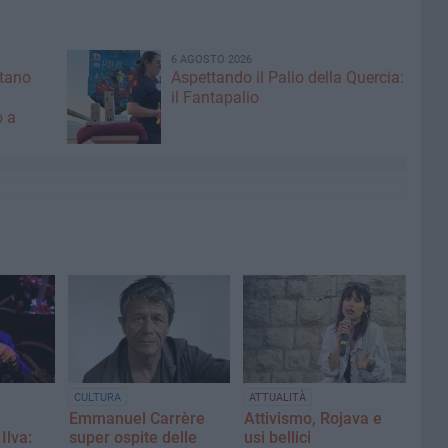
6 AGOSTO 2026
ntano
Aspettando il Palio della Quercia:
il Fantapalio
o a
CULTURA
ATTUALITÀ
Emmanuel Carrère
Attivismo, Rojava e
Ilva:
super ospite delle
usi bellici