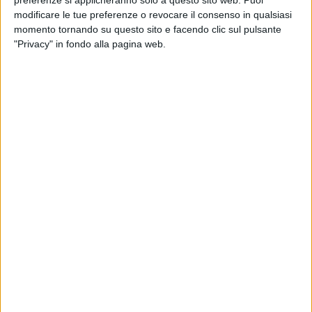
lotta contro la violenza sulle donne.
modificare le tue preferenze o revocare il consenso in qualsiasi
momento tornando su questo sito e facendo clic sul pulsante
L'iniziativa, nata nel 2019 in seno all'associazione "Il Nuovo
"Privacy" in fondo alla pagina web.
Piccolo Conservatorio di Rutigliano", sotto la direzione
artistica del
Maestro Dominga Damato
, si propone di
sensibilizzare il pubblico sul tema di fondamentale
importanza della lotta alla violenza di genere. La musica,
linguaggio universale capace di superare ogni barriera,
diventa il veicolo di un messaggio di speranza, resistenza e
impegno collettivo per i diritti delle donne.
L'ensemble torna a Bisceglie dopo 6 anni dal suo debutto
nazionale proprio nello stesso teatro che l'ha tenuto a
battesimo. In un meraviglioso viaggio musicale che
attraversa i secoli, spiccano le virtù vocali del
soprano Enza
Carenza
, nome noto anche nella BAT per numerosi concerti
e spettacoli di successo e gradimento del pubblico, già
tenutisi nella cittadina del nord barese. La serata, presentata
dalla giornalista Annamaria Natalicchio, vede la