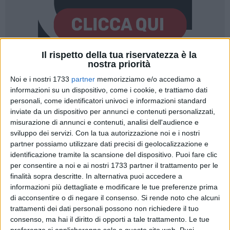
Il rispetto della tua riservatezza è la
nostra priorità
12
Noi e i nostri 1733
partner
memorizziamo e/o accediamo a
informazioni su un dispositivo, come i cookie, e trattiamo dati
personali, come identificatori univoci e informazioni standard
Giovedì 27 marzo 2025, alle ore 20:30, le luci del Teatro
inviate da un dispositivo per annunci e contenuti personalizzati,
Politeama Italia di Bisceglie (BT) si accendono su un evento
misurazione di annunci e contenuti, analisi dell'audience e
carico di emozione e significato: il concerto "
La Voce delle
sviluppo dei servizi.
Con la tua autorizzazione noi e i nostri
partner possiamo utilizzare dati precisi di geolocalizzazione e
Donne
". Questo appuntamento straordinario vedrà come
identificazione tramite la scansione del dispositivo. Puoi fare clic
protagoniste le musiciste della
Red Shoes Women
per consentire a noi e ai nostri 1733 partner il trattamento per le
Orchestra
, un ensembleche unisce talento, passione e
finalità sopra descritte. In alternativa puoi accedere a
impegno sociale. 40 talentuose orchestrali, tra cui
informazioni più dettagliate e modificare le tue preferenze prima
professioniste e studentesse dei licei musicali di Puglia,
di acconsentire o di negare il consenso.
Si rende noto che alcuni
daranno vita a una serata indimenticabile, indossando le
trattamenti dei dati personali possono non richiedere il tuo
iconiche scarpe rosse, simbolo potente ed evocativo della
consenso, ma hai il diritto di opporti a tale trattamento. Le tue
preferenze si applicheranno solo a questo sito web. Puoi