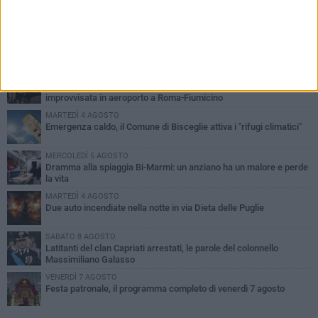
PIÙ LETTI QUESTA SETTIMANA
GIOVEDÌ 6 AGOSTO
Ragazzi biscegliesi diventano virali dopo un'esibizione
improvvisata in aeroporto a Roma-Fiumicino
MARTEDÌ 4 AGOSTO
Emergenza caldo, il Comune di Bisceglie attiva i "rifugi climatici"
MERCOLEDÌ 5 AGOSTO
Dramma alla spiaggia Bi-Marmi: un anziano ha un malore e perde
la vita
MARTEDÌ 4 AGOSTO
Due auto incendiate nella notte in via Dieta delle Puglie
SABATO 8 AGOSTO
Latitanti del clan Capriati arrestati, le parole del colonnello
Massimiliano Galasso
VENERDÌ 7 AGOSTO
Festa patronale, il programma completo di venerdì 7 agosto