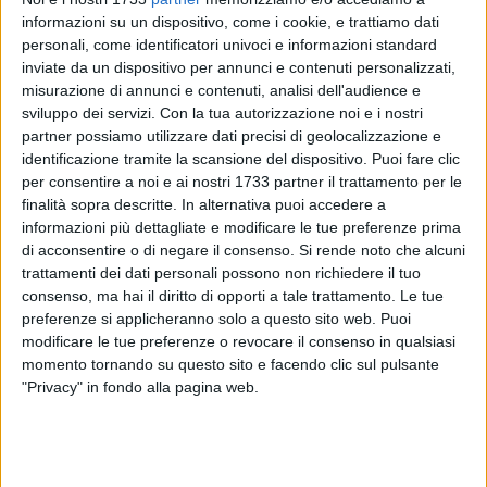
informazioni su un dispositivo, come i cookie, e trattiamo dati
personali, come identificatori univoci e informazioni standard
inviate da un dispositivo per annunci e contenuti personalizzati,
misurazione di annunci e contenuti, analisi dell'audience e
48
sviluppo dei servizi.
Con la tua autorizzazione noi e i nostri
partner possiamo utilizzare dati precisi di geolocalizzazione e
identificazione tramite la scansione del dispositivo. Puoi fare clic
Tutte le Confraternite della Città di Bisceglie, di concerto con
per consentire a noi e ai nostri 1733 partner il trattamento per le
l'Amministrazione Comunale e l'Assessorato alla Cultura,
finalità sopra descritte. In alternativa puoi accedere a
desiderano rivolgere un caloroso appello alla Cittadinanza in
informazioni più dettagliate e modificare le tue preferenze prima
di acconsentire o di negare il consenso.
Si rende noto che alcuni
vista dei riti previsti nella giornata del Venerdì Santo:
trattamenti dei dati personali possono non richiedere il tuo
l'incontro tra la Beata Vergine Maria Addolorata e Gesù con
consenso, ma hai il diritto di opporti a tale trattamento. Le tue
la Croce, previsto alle ore 9.30 all'incrocio tra via Imbriani e
preferenze si applicheranno solo a questo sito web. Puoi
Piazza Vittorio Emanuele, e la Processione dei Sacri Misteri,
modificare le tue preferenze o revocare il consenso in qualsiasi
che si terrà dalle ore 19.30 in piazza Vittorio Emanuele, con i
momento tornando su questo sito e facendo clic sul pulsante
simulacri che, in provenendo dalle singole parrocchie,
"Privacy" in fondo alla pagina web.
compiranno il giro della piazza principale di Bisceglie,
rievocando la via Crucis.