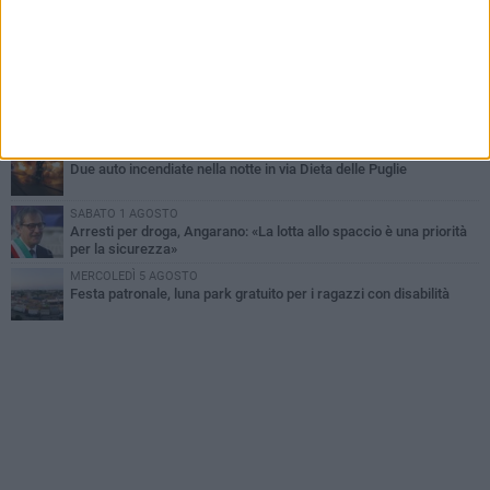
MARTEDÌ 4 AGOSTO
Emergenza caldo, il Comune di Bisceglie attiva i "rifugi climatici"
MERCOLEDÌ 5 AGOSTO
Dramma alla spiaggia Bi-Marmi: un anziano ha un malore e perde
la vita
MARTEDÌ 4 AGOSTO
Due auto incendiate nella notte in via Dieta delle Puglie
SABATO 1 AGOSTO
Arresti per droga, Angarano: «La lotta allo spaccio è una priorità
per la sicurezza»
MERCOLEDÌ 5 AGOSTO
Festa patronale, luna park gratuito per i ragazzi con disabilità