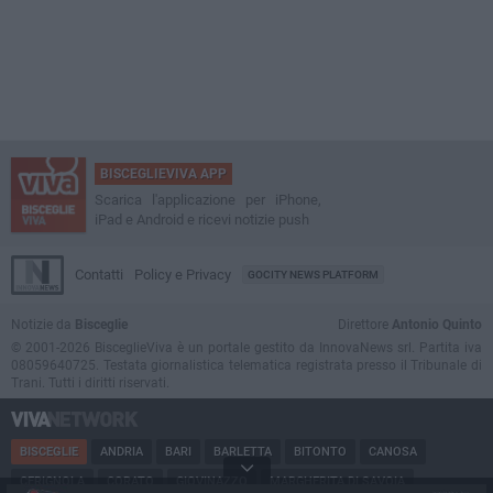
BISCEGLIEVIVA APP
Scarica l'applicazione per iPhone,
iPad e Android e ricevi notizie push
Contatti
Policy e Privacy
GOCITY NEWS PLATFORM
Notizie da
Bisceglie
Direttore
Antonio Quinto
© 2001-2026 BisceglieViva è un portale gestito da InnovaNews srl. Partita iva
08059640725. Testata giornalistica telematica registrata presso il Tribunale di
Trani. Tutti i diritti riservati.
BISCEGLIE
ANDRIA
BARI
BARLETTA
BITONTO
CANOSA
CERIGNOLA
CORATO
GIOVINAZZO
MARGHERITA DI SAVOIA