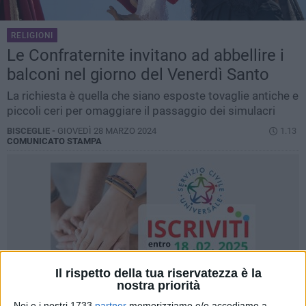
RELIGIONI
Le Confraternite invitano ad abbellire i
balconi nel giorno del Venerdì Santo
La richiesta è quella che siano esposte tovaglie antiche e
piccoli ceri per omaggiare il passaggio dei simulacri
BISCEGLIE -
GIOVEDÌ 28 MARZO 2024
1.13
COMUNICATO STAMPA
Il rispetto della tua riservatezza è la
nostra priorità
Noi e i nostri 1733
partner
memorizziamo e/o accediamo a