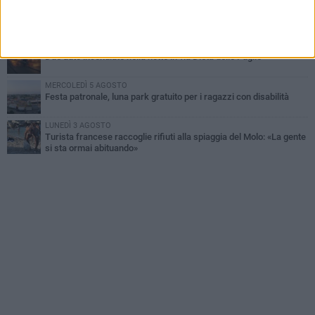
MERCOLEDÌ 5 AGOSTO
Dramma alla spiaggia Bi-Marmi: un anziano ha un malore e perde
la vita
MARTEDÌ 4 AGOSTO
Due auto incendiate nella notte in via Dieta delle Puglie
MERCOLEDÌ 5 AGOSTO
Festa patronale, luna park gratuito per i ragazzi con disabilità
LUNEDÌ 3 AGOSTO
Turista francese raccoglie rifiuti alla spiaggia del Molo: «La gente
si sta ormai abituando»