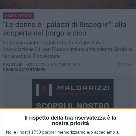
ASSOCIAZIONI
"Le donne e i palazzi di Bisceglie": alla
scoperta del borgo antico
La passeggiata organizzata da Rotary club e
Associazione 21 con l'Associazione antiviolenza Sarah si
terrà sabato 9 novembre
BISCEGLIE -
MERCOLEDÌ 6 NOVEMBRE 2024
15.45
COMUNICATO STAMPA
Il rispetto della tua riservatezza è la
nostra priorità
Noi e i nostri 1733
partner
memorizziamo e/o accediamo a