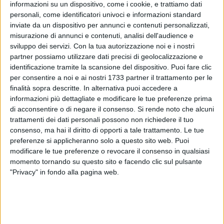
informazioni su un dispositivo, come i cookie, e trattiamo dati
personali, come identificatori univoci e informazioni standard
inviate da un dispositivo per annunci e contenuti personalizzati,
misurazione di annunci e contenuti, analisi dell'audience e
sviluppo dei servizi.
Con la tua autorizzazione noi e i nostri
10
partner possiamo utilizzare dati precisi di geolocalizzazione e
identificazione tramite la scansione del dispositivo. Puoi fare clic
per consentire a noi e ai nostri 1733 partner il trattamento per le
finalità sopra descritte. In alternativa puoi accedere a
Il
Rotaract club
di Bisceglie insieme al
Rotary club
di
informazioni più dettagliate e modificare le tue preferenze prima
Bisceglie,
Associazione antiviolenza Sarah
e
Associazione
di acconsentire o di negare il consenso.
Si rende noto che alcuni
21
hanno organizzato la passeggiata "
Le donne e i palazzi
trattamenti dei dati personali possono non richiedere il tuo
di Bisceglie"
che si terrà sabato
9 novembre
dalle 19. Si
consenso, ma hai il diritto di opporti a tale trattamento. Le tue
tratta di un itinerario che, partendo dalla chiesa di Santa
preferenze si applicheranno solo a questo sito web. Puoi
Margherita giungerà tra i palazzi del borgo biscegliese.
modificare le tue preferenze o revocare il consenso in qualsiasi
momento tornando su questo sito e facendo clic sul pulsante
"Privacy" in fondo alla pagina web.
Il ricavato sarà devoluto al
service "End polio now
". Ad
accompagnare lo splendido pomeriggio ci sarà l'arch.
Giovanni Di Liddo
, guida turistica della regione Puglia che
farà scoprire alla cittadinanza le bellezze nascoste della
nostra città attraverso un tour davvero unico. Per accedere