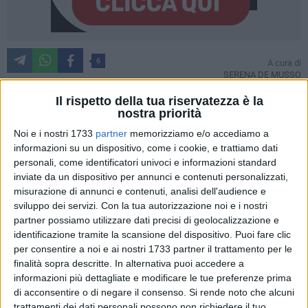
6
A cura di
SERENA DE MUSSO
Il rispetto della tua riservatezza è la
nostra priorità
«La cosa bella della musica è che non serve parlare la
Noi e i nostri 1733
partner
memorizziamo e/o accediamo a
stessa lingua per suonare lo stesso spartito». Così Clelia
informazioni su un dispositivo, come i cookie, e trattiamo dati
Sguera, Presidente dell'associazione Alterazioni, ha
personali, come identificatori univoci e informazioni standard
riassunto il significato del gemellaggio musicale avvenuto
inviate da un dispositivo per annunci e contenuti personalizzati,
tra Bisceglie e la Serbia, in particolare con la città di
misurazione di annunci e contenuti, analisi dell'audience e
sviluppo dei servizi.
Con la tua autorizzazione noi e i nostri
Leskovac da cui proviene l'ensemble musicale-canoro
partner possiamo utilizzare dati precisi di geolocalizzazione e
"Branko" che nella serata di mercoledì 18 febbraio ha
identificazione tramite la scansione del dispositivo. Puoi fare clic
accompagnato il pubblico del Teatro Garibaldi in un viaggio
per consentire a noi e ai nostri 1733 partner il trattamento per le
tra le tradizioni e le sonorità serbe. Dai Canti della Vecchie
finalità sopra descritte. In alternativa puoi accedere a
Serbia, sino ai Canti della Macedonia del Vardar e della
informazioni più dettagliate e modificare le tue preferenze prima
Macedonia Egea, l'itinerario musicale scelto dal M. Nikola
di acconsentire o di negare il consenso.
Si rende noto che alcuni
Ninić è stato in grado di restituire un'immagine assai vivida
trattamenti dei dati personali possono non richiedere il tuo