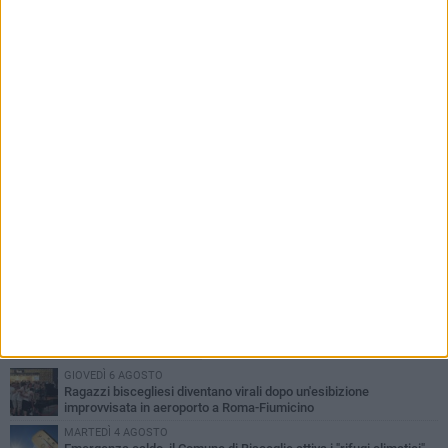
PIÙ LETTI QUESTA SETTIMANA
GIOVEDÌ 6 AGOSTO
Ragazzi biscegliesi diventano virali dopo un'esibizione
improvvisata in aeroporto a Roma-Fiumicino
MARTEDÌ 4 AGOSTO