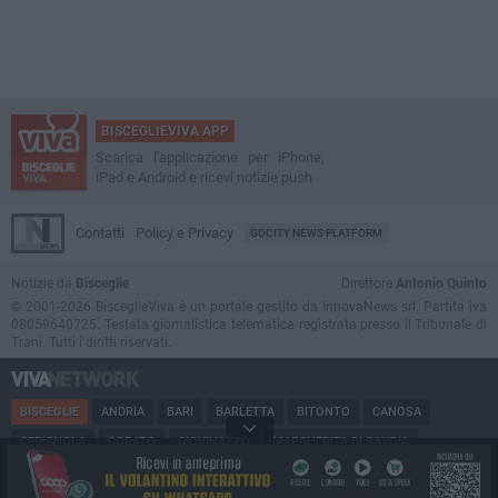
BISCEGLIEVIVA APP
Scarica l'applicazione per iPhone,
iPad e Android e ricevi notizie push
Contatti
Policy e Privacy
GOCITY NEWS PLATFORM
Notizie da
Bisceglie
Direttore
Antonio Quinto
© 2001-2026 BisceglieViva è un portale gestito da InnovaNews srl. Partita iva
08059640725. Testata giornalistica telematica registrata presso il Tribunale di
Trani. Tutti i diritti riservati.
BISCEGLIE
ANDRIA
BARI
BARLETTA
BITONTO
CANOSA
CERIGNOLA
CORATO
GIOVINAZZO
MARGHERITA DI SAVOIA
MINERVINO
MODUGNO
MOLFETTA
PUGLIA
RUVO