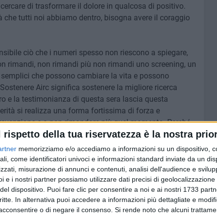
rcare di trasformare il dolore in qualcosa di positivo.
tà che tutti noi abbiamo dentro, bisogna avere il coraggio
sibile ciò che i numeri spesso non riescono a spiegare,
n rimandi, non rimandi più non rimandi uno screening, un
i e semplici che possono cambiare la vita e possono
Sostenere Airc significa sostenere la migliore ricerca
ro e la testimonianza di questa sera lascia questa
erità si realizza una forma fortissima di forza e
 prevenzione e a non rimandare più quel momento. Perché
l rispetto della tua riservatezza è la nostra prior
facendo una scelta importantissima e stai scegliendo un
ucia Forte, Presidente del Comitato Puglia di Fondazione
artner
memorizziamo e/o accediamo a informazioni su un dispositivo, c
ali, come identificatori univoci e informazioni standard inviate da un di
zzati, misurazione di annunci e contenuti, analisi dell'audience e svilupp
i e i nostri partner possiamo utilizzare dati precisi di geolocalizzazione 
del dispositivo. Puoi fare clic per consentire a noi e ai nostri 1733 partn
critte. In alternativa puoi accedere a informazioni più dettagliate e modif
acconsentire o di negare il consenso.
Si rende noto che alcuni trattamen
Serena De Musso
3 MINUTI
SOCIAL VIDEO