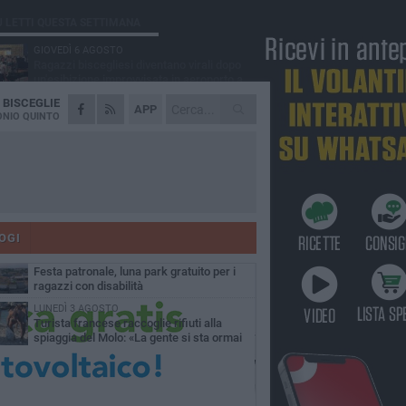
Ù LETTI QUESTA SETTIMANA
GIOVEDÌ 6 AGOSTO
Ragazzi biscegliesi diventano virali dopo
un'esibizione improvvisata in aeroporto a
ma-Fiumicino
A
BISCEGLIE
MARTEDÌ 4 AGOSTO
APP
Emergenza caldo, il Comune di Bisceglie
NIO QUINTO
attiva i "rifugi climatici"
MERCOLEDÌ 5 AGOSTO
Dramma alla spiaggia Bi-Marmi: un
anziano ha un malore e perde la vita
MARTEDÌ 4 AGOSTO
Due auto incendiate nella notte in via Dieta
delle Puglie
OGI
MERCOLEDÌ 5 AGOSTO
Festa patronale, luna park gratuito per i
ragazzi con disabilità
LUNEDÌ 3 AGOSTO
Turista francese raccoglie rifiuti alla
spiaggia del Molo: «La gente si sta ormai
ituando»