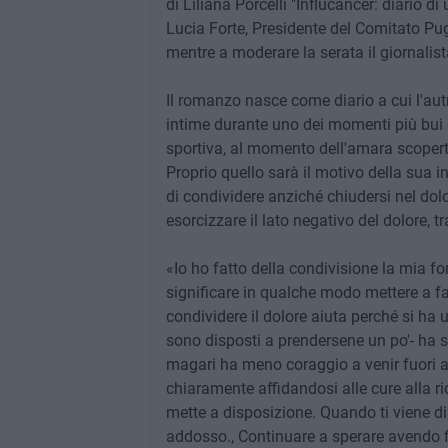
di Liliana Porcelli "Influcancer: diario di 
Lucia Forte, Presidente del Comitato Pug
mentre a moderare la serata il giornalis
Il romanzo nasce come diario a cui l'autric
intime durante uno dei momenti più bui d
sportiva, al momento dell'amara scoper
Proprio quello sarà il motivo della sua i
di condividere anziché chiudersi nel dolo
esorcizzare il lato negativo del dolore, 
«Io ho fatto della condivisione la mia f
significare in qualche modo mettere a fa
condividere il dolore aiuta perché si ha u
sono disposti a prendersene un po'- ha sp
magari ha meno coraggio a venir fuori ad 
chiaramente affidandosi alle cure alla ric
mette a disposizione. Quando ti viene d
addosso., Continuare a sperare avendo fid