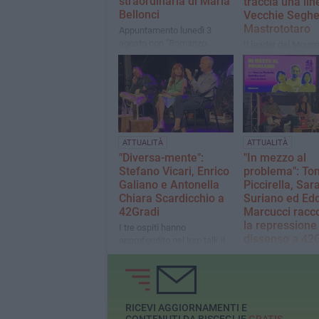
straordinaria di Maria
traccia una lin
Bellonci
Vecchie Seghe
Mastrototaro
Appuntamento lunedì 3
agosto con "Romanzo
Il leader del Movi
privato"
Stelle torna a Bisce
occasione della
presentazione del 
"Una nuova primav
ATTUALITÀ
ATTUALITÀ
"Diversa-mente":
"In mezzo al
Stefano Vicari, Enrico
problema": To
Galiano e Antonella
Piccirella, Sar
Chiara Scardicchio a
Suriano ed Edd
42Gradi
Marcucci racc
la repressione
​I tre ospiti hanno
dissenso a 42
approfondito nel loro talk il
valore della diversità
L'esperienza con la
rispetto alla "normalità" vista
Sumud Flotilla e la
come standard
criminalizzazione d
dissenso gli argom
toccati durante la 
RICEVI AGGIORNAMENTI E
CONTENUTI DA BISCEGLIE
GRATIS