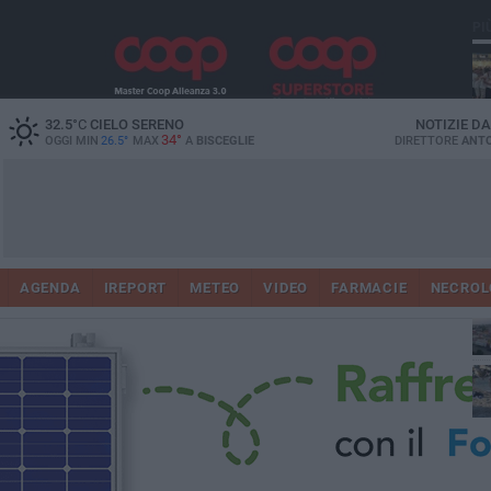
PI
Ro
32.5
°C
CIELO SERENO
NOTIZIE D
34°
OGGI MIN
26.5°
MAX
A
BISCEGLIE
DIRETTORE
ANTO
AGENDA
IREPORT
METEO
VIDEO
FARMACIE
NECROL
ab