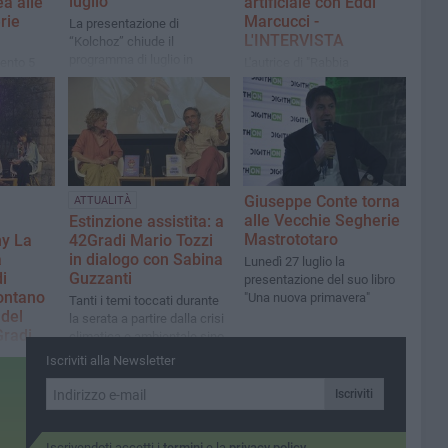
luglio
ea alle
artificiale con Eddi
rie
Marcucci -
La presentazione di
L'INTERVISTA
“Kolchoz” chiude il
programma di luglio in
mento 5
L'autrice di "Rabbia
libreria
glie in
proteggimi" è stata ospite
della rassegna 42Gradi
suo libro
presso le Vecchie Segherie
era"
Mastrototaro
Giuseppe Conte torna
ATTUALITÀ
alle Vecchie Segherie
Estinzione assistita: a
Mastrototaro
ny La
42Gradi Mario Tozzi
a
in dialogo con Sabina
Lunedì 27 luglio la
i
Guzzanti
presentazione del suo libro
ontano
"Una nuova primavera"
​Tanti i temi toccati durante
 del
la serata a partire dalla crisi
Gradi
climatica e ambientale sino
a questioni di attualità
 Global
Iscriviti alla Newsletter
el
Iscriviti
enti
serata
Iscrivendoti accetti i
termini
e la
privacy policy