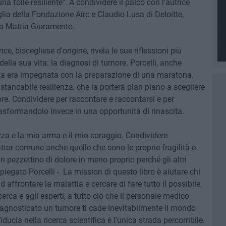
una folle resiliente". A condividere il palco con l'autrice
lia della Fondazione Airc e Claudio Lusa di Deloitte,
ta Mattia Giuramento.
e, biscegliese d'origine, rivela le sue riflessioni più
ella sua vita: la diagnosi di tumore. Porcelli, anche
ta era impegnata con la preparazione di una maratona.
nstancabile resilienza, che la porterà pian piano a scegliere
re. Condividere per raccontare e raccontarsi e per
trasformandolo invece in una opportunità di rinascita.
orza e la mia arma e il mio coraggio. Condividere
ttor comune anche quelle che sono le proprie fragilità e
n pezzettino di dolore in meno proprio perché gli altri
iegato Porcelli -. La mission di questo libro è aiutare chi
affrontare la malattia e cercare di fare tutto il possibile,
erca e agli esperti, a tutto ciò che il personale medico
iagnosticato un tumore ti cade inevitabilmente il mondo
ucia nella ricerca scientifica è l'unica strada percorribile.