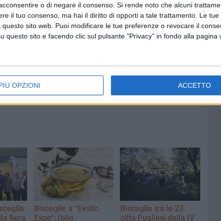
acconsentire o di negare il consenso.
Si rende noto che alcuni trattamen
e il tuo consenso, ma hai il diritto di opporti a tale trattamento. Le tue
 questo sito web. Puoi modificare le tue preferenze o revocare il conse
questo sito e facendo clic sul pulsante "Privacy" in fondo alla pagina
8 AGOSTO 2026
fioso
Latitanti del clan Capriati
asolare
arrestati, le parole del colonnello
Massimiliano Galasso
PIÙ OPZIONI
ACCETTO
sceglie
Bisceglie a “Evolio
Bisceglie tra le 23
lla fiera
Expo”: l’olio
città Pugliesi della IV