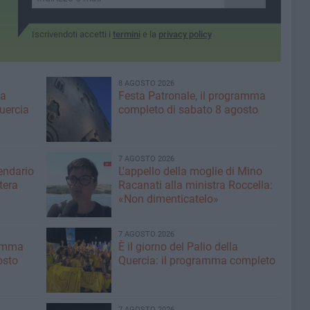
Iscrivendoti accetti i
termini
e la
privacy policy
8 AGOSTO 2026
ma
Festa Patronale, il programma
Quercia
completo di sabato 8 agosto
7 AGOSTO 2026
lendario
L'appello della moglie di Mino
tera
Racanati alla ministra Roccella:
«Non dimenticatelo»
7 AGOSTO 2026
ramma
È il giorno del Palio della
osto
Quercia: il programma completo
7 AGOSTO 2026