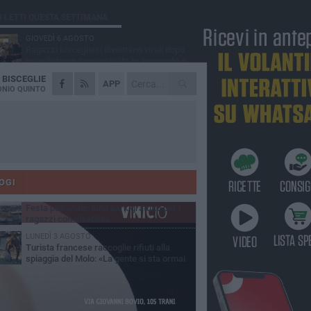
Ù LETTI QUESTA SETTIMANA
GIOVEDÌ 6 AGOSTO
Ragazzi biscegliesi diventano virali dopo
un'esibizione improvvisata in aeroporto a
ma-Fiumicino
A
BISCEGLIE
MARTEDÌ 4 AGOSTO
APP
Emergenza caldo, il Comune di Bisceglie
NIO QUINTO
attiva i "rifugi climatici"
MERCOLEDÌ 5 AGOSTO
Dramma alla spiaggia Bi-Marmi: un
anziano ha un malore e perde la vita
MARTEDÌ 4 AGOSTO
Due auto incendiate nella notte in via Dieta
delle Puglie
OGI
MERCOLEDÌ 5 AGOSTO
Festa patronale, luna park gratuito per i
ragazzi con disabilità
LUNEDÌ 3 AGOSTO
Turista francese raccoglie rifiuti alla
spiaggia del Molo: «La gente si sta ormai
ituando»