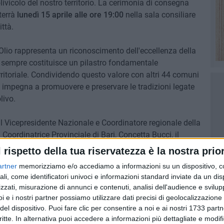
ivicolo del nostro territorio. La cerimonia di consegna
terrà
lunedì 15 aprile alle ore 19:00
nella sala consiliare
ttà.
ll'Olio rappresenta un riconoscimento dell'eccellenza della
a sempre costituisce un pilastro fondamentale
erritoriale. Condividendo questo valore con altri 44 comuni
 si impegna a promuovere e preservare le tradizioni legate
livo.
il Vicepresidente Nazionale e Coordinatore regionale della
a Coordinatrice Provinciale di Bari, Concetta Bucci, il
anni Sansonetti, oltre all'Assessore a Marketing Territoriale
l rispetto della tua riservatezza è la nostra prior
co di Bisceglie, Angelantonio Angarano.
artner
memorizziamo e/o accediamo a informazioni su un dispositivo, c
ali, come identificatori univoci e informazioni standard inviate da un di
'Associazione Nazionale Città dell'Olio, che offre al nostro
zzati, misurazione di annunci e contenuti, analisi dell'audience e svilupp
sibilità e l'attrattività turistica, nonché di consolidare la
i e i nostri partner possiamo utilizzare dati precisi di geolocalizzazione 
internazionale dell'olio extravergine di oliva di alta
del dispositivo. Puoi fare clic per consentire a noi e ai nostri 1733 partn
critte. In alternativa puoi accedere a informazioni più dettagliate e modif