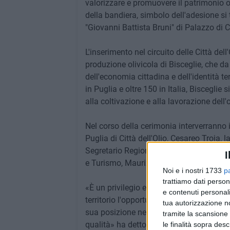
valorizzare e promuovere il patrimonio ol
della bandiera, simbolo dell'adesione si 
"Giovanni Battista Bruni" di Palazzo di Ci
L'inserimento nel circuito delle Città de
produzione olivicola di Bisceglie, che d
dell'economia cittadina e dell'identità t
in Puglia e oltre 150 in Italia, Bisceglie
alla coltivazione e alla lavorazione dell'o
Nel corso della cerimonia interverranno 
Puglia di Città dell'Olio, Cesareo Troia, l
Segretario Regionale Di Città dell'olio, V
I
e Turismo, Maurizio Di Pinto e al Sinda
Noi e i nostri 1733
p
trattiamo dati person
«È un privilegio e un onore far parte dell
e contenuti personali
territorio l'opportunità di accrescere la vi
tua autorizzazione no
sua posizione nel panorama nazionale ed 
tramite la scansione 
qualità» ha detto il primo cittadino.
le finalità sopra des