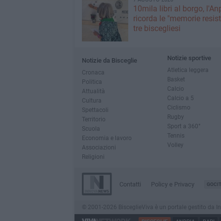
10mila libri al borgo, l'An
ricorda le "memorie resist
tre biscegliesi
Notizie sportive
Notizie da Bisceglie
Atletica leggera
Cronaca
Basket
Politica
Calcio
Attualità
Calcio a 5
Cultura
Ciclismo
Spettacoli
Rugby
Territorio
Sport a 360°
Scuola
Tennis
Economia e lavoro
Volley
Associazioni
Religioni
Contatti
Policy e Privacy
GOCI
© 2001-2026 BisceglieViva è un portale gestito da Inno