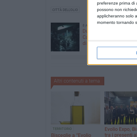
preferenze prima di 
possono non richieder
CITTÀ DELL'OLIO
applicheranno solo a
momento tornando su 
8 AGOSTO 2026
Due latitanti del clan ma
Capriati arrestati in un c
di Bisceglie
Altri contenuti a tema
Evolio Expo, Bi
TERRITORIO
tra i presenti a
Bisceglie a “Evolio