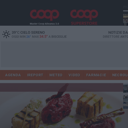
PI
Ro
39
°C
CIELO SERENO
NOTIZIE D
34.5°
OGGI MIN
26°
MAX
A
BISCEGLIE
DIRETTORE
ANTO
AGENDA
IREPORT
METEO
VIDEO
FARMACIE
NECROL
ab