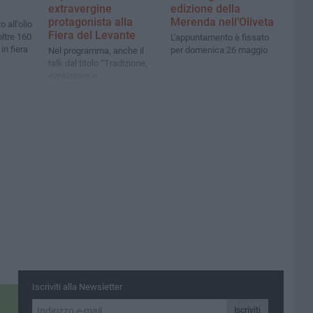
extravergine
edizione della
protagonista alla
Merenda nell’Oliveta
 all'olio
Fiera del Levante
oltre 160
L'appuntamento è fissato
in fiera
per domenica 26 maggio
Nel programma, anche il
talk dal titolo “Tradizione,
evoluzione e
internazionalizzazione. L’olio
di Bisceglie nei menu del
mondo”, in programma
giovedì 30 gennaio alle 10
Iscriviti alla Newsletter
Iscriviti