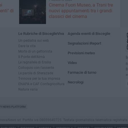
pi
Cinema Fuori Museo, a Trani tre
enti" di
nuovi appuntamenti tra i grandi
classici del cinema
Le Rubriche di BisceglieViva
Agenda eventi di Bisceglie
Un pediatra sul web
Segnalazioni iReport
Dare la vita
Morte di un gettonista
Previsioni meteo
Il Ponte dell'Almà
I
Le ragnatele di Ersilia
Video
R
Colloquio con l'assente
B
Farmacie di turno
Le parole di Sherazade
a
T-innova per la tua impresa
Necrologi
ENAPA e CAF Confagricoltura
Natura varia
TY NEWS PLATFORM
vaNews srl. Partita iva 08059640725. Testata giornalistica telematica registrata press