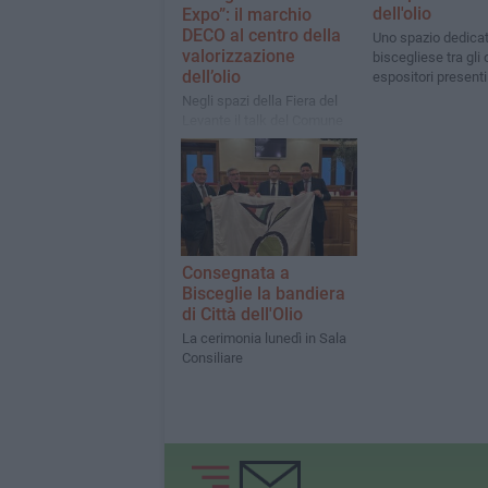
dell'olio
Expo”: il marchio
DECO al centro della
Uno spazio dedicato
valorizzazione
biscegliese tra gli 
dell’olio
espositori presenti 
Negli spazi della Fiera del
Levante il talk del Comune
di Bisceglie su identità
territoriale, filiere locali e
nuove prospettive di
sviluppo
Consegnata a
Bisceglie la bandiera
di Città dell'Olio
La cerimonia lunedì in Sala
Consiliare