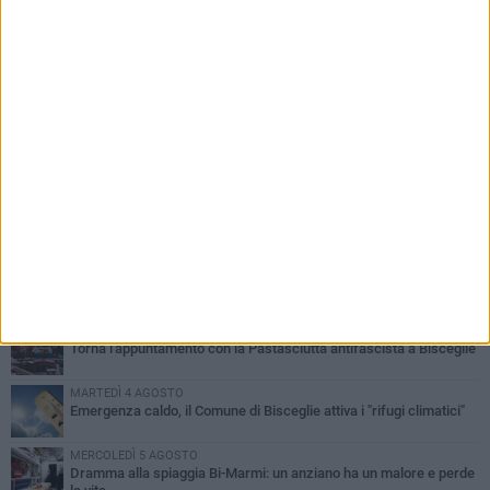
PIÙ LETTI QUESTA SETTIMANA
SABATO 1 AGOSTO
Contrasto allo spaccio di droga, due arresti dei carabinieri a
Bisceglie
VENERDÌ 31 LUGLIO
Torna l'appuntamento con la Pastasciutta antifascista a Bisceglie
MARTEDÌ 4 AGOSTO
Emergenza caldo, il Comune di Bisceglie attiva i "rifugi climatici"
MERCOLEDÌ 5 AGOSTO
Dramma alla spiaggia Bi-Marmi: un anziano ha un malore e perde