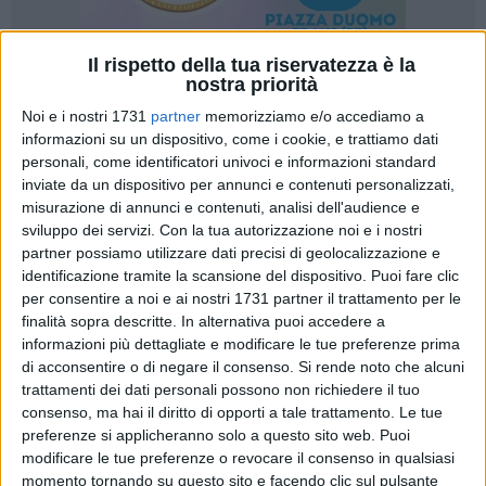
Il rispetto della tua riservatezza è la
nostra priorità
19
Noi e i nostri 1731
partner
memorizziamo e/o accediamo a
informazioni su un dispositivo, come i cookie, e trattiamo dati
personali, come identificatori univoci e informazioni standard
«Desidero esprimere il mio personale plauso e
inviate da un dispositivo per annunci e contenuti personalizzati,
ringraziamento a tutte le operatrici ed operatori dell'ospedale
misurazione di annunci e contenuti, analisi dell'audience e
sviluppo dei servizi.
Con la tua autorizzazione noi e i nostri
Vittorio Emanuele II di Bisceglie per la loro particolare
partner possiamo utilizzare dati precisi di geolocalizzazione e
attenzione verso i pazienti e l'abnegazione professionale che
identificazione tramite la scansione del dispositivo. Puoi fare clic
ogni giorno profondono con il loro impegno. Ritengo che
per consentire a noi e ai nostri 1731 partner il trattamento per le
questa struttura, alla luce della sua specificità, meriti il
finalità sopra descritte. In alternativa puoi accedere a
massimo dell'attenzione al fine di proseguire in questo trend
informazioni più dettagliate e modificare le tue preferenze prima
di crescita di estrema utilità verso i pazienti ed il territorio
di acconsentire o di negare il consenso.
Si rende noto che alcuni
cittadino e circostante». Così Ruggiero Mennea capogruppo
trattamenti dei dati personali possono non richiedere il tuo
consenso, ma hai il diritto di opporti a tale trattamento. Le tue
di Azione e vice commissario regionale a margine di una
preferenze si applicheranno solo a questo sito web. Puoi
visita all'interno del nosocomio biscegliese avvenuta nella
modificare le tue preferenze o revocare il consenso in qualsiasi
giornata di ieri, insieme al Segretario provinciale di Azione e
momento tornando su questo sito e facendo clic sul pulsante