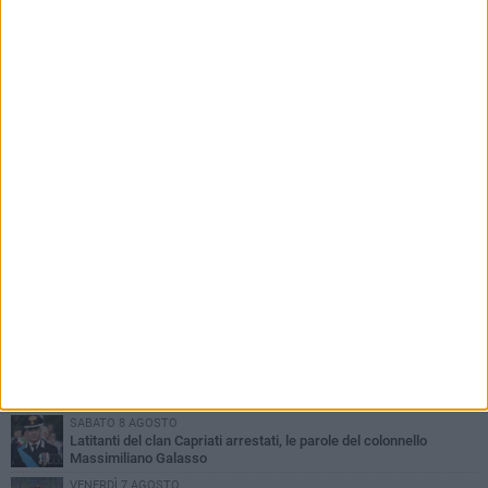
PIÙ LETTI QUESTA SETTIMANA
GIOVEDÌ 6 AGOSTO
Ragazzi biscegliesi diventano virali dopo un'esibizione
improvvisata in aeroporto a Roma-Fiumicino
MARTEDÌ 4 AGOSTO
Emergenza caldo, il Comune di Bisceglie attiva i "rifugi climatici"
MERCOLEDÌ 5 AGOSTO
Dramma alla spiaggia Bi-Marmi: un anziano ha un malore e perde
la vita
MARTEDÌ 4 AGOSTO
Due auto incendiate nella notte in via Dieta delle Puglie
SABATO 8 AGOSTO
Latitanti del clan Capriati arrestati, le parole del colonnello
Massimiliano Galasso
VENERDÌ 7 AGOSTO