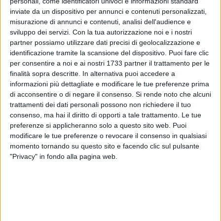
personali, come identificatori univoci e informazioni standard
inviate da un dispositivo per annunci e contenuti personalizzati,
misurazione di annunci e contenuti, analisi dell'audience e
sviluppo dei servizi.
Con la tua autorizzazione noi e i nostri
175
partner possiamo utilizzare dati precisi di geolocalizzazione e
identificazione tramite la scansione del dispositivo. Puoi fare clic
per consentire a noi e ai nostri 1733 partner il trattamento per le
È stato stroncato da un infarto fulminante. Un ambulante
finalità sopra descritte. In alternativa puoi accedere a
biscegliese ha perso la vita domenica 3 dicembre, durante il
informazioni più dettagliate e modificare le tue preferenze prima
di acconsentire o di negare il consenso.
Si rende noto che alcuni
mercato straordinario prenatalizio.
trattamenti dei dati personali possono non richiedere il tuo
Il fatto è accaduto intorno le ore 8:30, nel quartiere San
consenso, ma hai il diritto di opporti a tale trattamento. Le tue
Pietro.
preferenze si applicheranno solo a questo sito web. Puoi
Soccorso a seguito di un malore, il commerciante di abiti è
modificare le tue preferenze o revocare il consenso in qualsiasi
deceduto non appena raggiunto l'ospedale.
momento tornando su questo sito e facendo clic sul pulsante
"Privacy" in fondo alla pagina web.
Nonostante la tragedia, per tutta la mattinata il mercato è
proseguito come da programma.
9 AGOSTO 2026
Alicia Amoruso, nuove iniziative per ricordare
la 12enne biscegliese