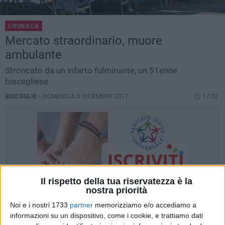
CRONACA
Mercato straordinario, muore
ambulante
Stroncato da un infarto fulminante, un 51enne
biscegliese
BISCEGLIE -
DOMENICA 3 DICEMBRE 2017
17.02
Il rispetto della tua riservatezza è la
nostra priorità
Noi e i nostri 1733
partner
memorizziamo e/o accediamo a
informazioni su un dispositivo, come i cookie, e trattiamo dati