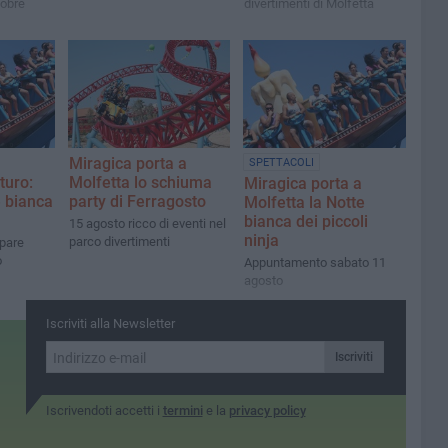
ttobre
divertimenti di Molfetta
Miragica porta a
SPETTACOLI
turo:
Molfetta lo schiuma
Miragica porta a
e bianca
party di Ferragosto
Molfetta la Notte
bianca dei piccoli
15 agosto ricco di eventi nel
ninja
parco divertimenti
pare
o
Appuntamento sabato 11
agosto
Iscriviti alla Newsletter
Iscriviti
Iscrivendoti accetti i
termini
e la
privacy policy