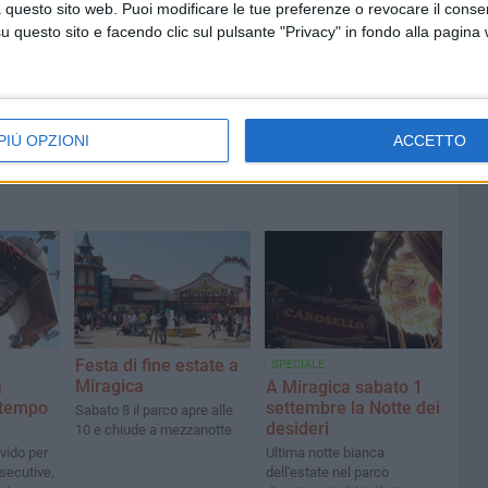
 questo sito web. Puoi modificare le tue preferenze o revocare il conse
 Mino
Festa patronale, il programma
questo sito e facendo clic sul pulsante "Privacy" in fondo alla pagina
ccella:
completo di venerdì 7 agosto
PIÙ OPZIONI
ACCETTO
Festa di fine estate a
SPECIALE
Miragica
a
A Miragica sabato 1
 tempo
settembre la Notte dei
Sabato 8 il parco apre alle
desideri
10 e chiude a mezzanotte
vido per
Ultima notte bianca
secutive,
dell'estate nel parco