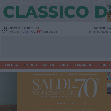
PI
33
°C
CIELO SERENO
NOTIZIE D
34°
OGGI MIN
25.5°
MAX
A
BISCEGLIE
DIRETTORE
ANTO
AGENDA
IREPORT
METEO
VIDEO
FARMACIE
NECROL