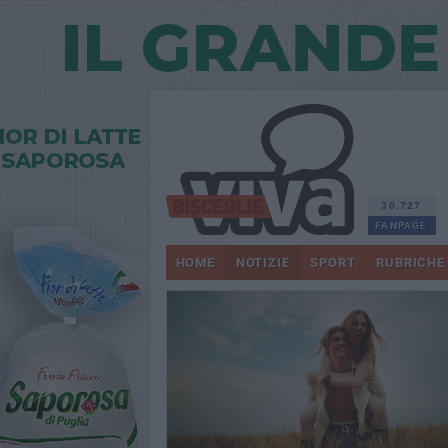
30.727
FANPAGE
HOME
NOTIZIE
SPORT
RUBRICHE