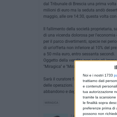
dal Tribunale di Brescia una prima volta 
milioni di euro ma la seduta andò desert
maggio, alle ore 14:30, questa volta con 
Il fallimento della società proprietaria, 
di una vicenda dolorosa per l'economia del
per il parco divertimenti, specie nei per
di un'offerta non inferiore al 10% del p
a 50 mila euro, entro sessanta secondi.
Oggetto della vendita non solo gli immob
"Miragica" e "Miragica terra dei giganti".
I
Noi e i nostri 1733
p
Sarà il curatore fallimentare, la dottore
trattiamo dati person
delle operazioni. Gli interessati potranno
e contenuti personali
abbandono e degrado.
tua autorizzazione no
tramite la scansione 
le finalità sopra des
MIRAGICA
preferenze prima di 
possono non richieder
7 AGOSTO 2026