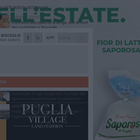
Ù LETTI QUESTA SETTIMANA
SABATO 1 AGOSTO
Contrasto allo spaccio di droga, due arresti
dei carabinieri a Bisceglie
A
BISCEGLIE
MARTEDÌ 4 AGOSTO
APP
Emergenza caldo, il Comune di Bisceglie
NIO QUINTO
attiva i "rifugi climatici"
MERCOLEDÌ 5 AGOSTO
Dramma alla spiaggia Bi-Marmi: un
anziano ha un malore e perde la vita
MARTEDÌ 4 AGOSTO
Due auto incendiate nella notte in via Dieta
delle Puglie
OGI
SABATO 1 AGOSTO
Arresti per droga, Angarano: «La lotta allo
spaccio è una priorità per la sicurezza»
MERCOLEDÌ 5 AGOSTO
Festa patronale, luna park gratuito per i
ragazzi con disabilità