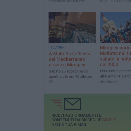
industriale di Molfetta
il 14, il 21 e il 28 o
Miragica porta
CULTURA
Molfetta nel fu
A Molfetta la "Festa
sabato la nott
del Mediterraneo"
del 2050
grazie a Miragica
Ecco come parteci
Sabato 25 agosto parco
all'evento nel parc
aperto dalle ore 10 alle ore
divertimenti
02
RICEVI AGGIORNAMENTI E
CONTENUTI DA BISCEGLIE
GRATIS
NELLA TUA E-MAIL