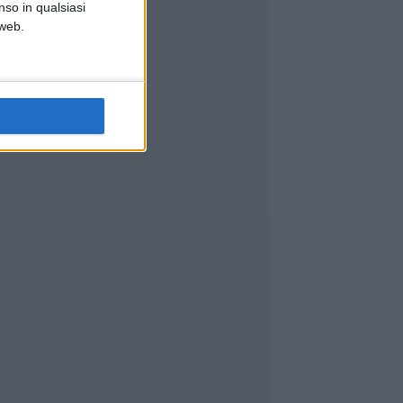
nso in qualsiasi
 web.