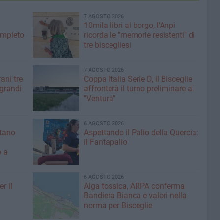
7 AGOSTO 2026
10mila libri al borgo, l'Anpi
ompleto
ricorda le "memorie resistenti" di
tre biscegliesi
7 AGOSTO 2026
ani tre
Coppa Italia Serie D, il Bisceglie
 grandi
affronterà il turno preliminare al
"Ventura"
6 AGOSTO 2026
ntano
Aspettando il Palio della Quercia:
il Fantapalio
o a
6 AGOSTO 2026
r il
Alga tossica, ARPA conferma
Bandiera Bianca e valori nella
norma per Bisceglie