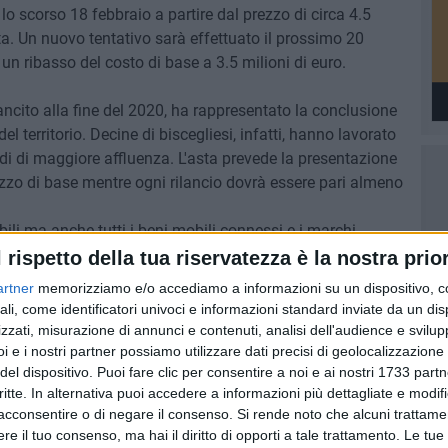
lo scorso 18 febbraio a partire dal prezzo di circa 4.5
a. Un nuovo tentativo sarà effettuato il prossimo 20
un ribasso del costo di base a 3.5 milioni di euro.
sancito alla fine del 2020, ha rappresentato la conclusione
 territorio. Decine di biscegliesi, infatti, hanno lavorato
iodi di maggiore affluenza. L'asta prevede la presentazione
rezzo di base mentre ogni rilancio dovrà essere pari almeno
ili ma anche tutti i beni mobili connessi e i marchi
l rispetto della tua riservatezza è la nostra prior
artner
memorizziamo e/o accediamo a informazioni su un dispositivo, c
ssa Barbara Bocchio, a presiedere il regolare svolgimento
ali, come identificatori univoci e informazioni standard inviate da un di
 anche vistare il sito, ormai in stato decadente e di forte
zzati, misurazione di annunci e contenuti, analisi dell'audience e svilupp
i e i nostri partner possiamo utilizzare dati precisi di geolocalizzazione 
del dispositivo. Puoi fare clic per consentire a noi e ai nostri 1733 partn
critte. In alternativa puoi accedere a informazioni più dettagliate e modif
acconsentire o di negare il consenso.
Si rende noto che alcuni trattamen
e il tuo consenso, ma hai il diritto di opporti a tale trattamento. Le tue
7 AGOSTO 2026