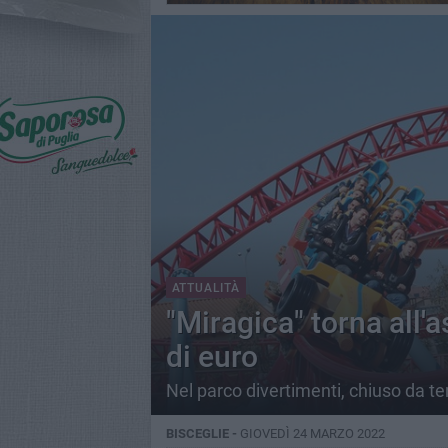
ATTUALITÀ
"Miragica" torna all'a
di euro
Nel parco divertimenti, chiuso da te
BISCEGLIE -
GIOVEDÌ 24 MARZO 2022