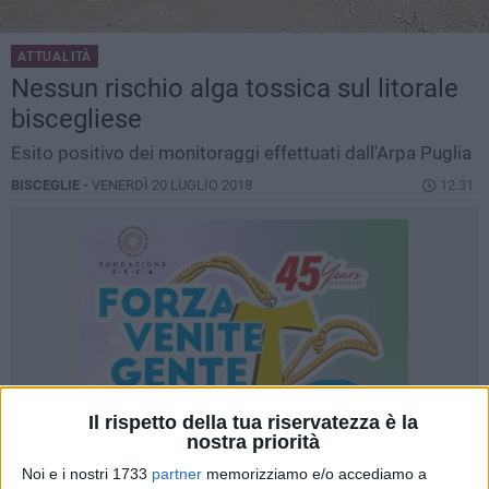
ATTUALITÀ
Nessun rischio alga tossica sul litorale
biscegliese
Esito positivo dei monitoraggi effettuati dall'Arpa Puglia
BISCEGLIE -
VENERDÌ 20 LUGLIO 2018
12.31
Il rispetto della tua riservatezza è la
nostra priorità
Noi e i nostri 1733
partner
memorizziamo e/o accediamo a