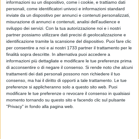
informazioni su un dispositivo, come i cookie, e trattiamo dati
personali, come identificatori univoci e informazioni standard
inviate da un dispositivo per annunci e contenuti personalizzati,
misurazione di annunci e contenuti, analisi dell'audience e
sviluppo dei servizi.
Con la tua autorizzazione noi e i nostri
partner possiamo utilizzare dati precisi di geolocalizzazione e
L'alga tossica resta alla larga dalle acque del litorale
identificazione tramite la scansione del dispositivo. Puoi fare clic
biscegliese. I dati relativi ai monitoraggi quindicinali
per consentire a noi e ai nostri 1733 partner il trattamento per le
effettuati dall'Arpa Puglia (l'agenzia regionale che si occupa
finalità sopra descritte. In alternativa puoi accedere a
della protezione ambientale del territorio e delle aree marine)
informazioni più dettagliate e modificare le tue preferenze prima
di acconsentire o di negare il consenso.
Si rende noto che alcuni
hanno confermato la totale assenza della famigerata
trattamenti dei dati personali possono non richiedere il tuo
Ostreopsis ovata
da Molfetta a Trani, compreso tutto lo
consenso, ma hai il diritto di opporti a tale trattamento. Le tue
specchio del lungomare biscegliese.
preferenze si applicheranno solo a questo sito web. Puoi
modificare le tue preferenze o revocare il consenso in qualsiasi
L'analisi, nel dettaglio, ha escluso la presenza dell'alga sia
momento tornando su questo sito e facendo clic sul pulsante
nelle acque di fondo che nelle acque verticali in colonna a
"Privacy" in fondo alla pagina web.
500 metri a sud rispetto allo scarico del depuratore: 0 cellule
al litro.
Il risultato, molto confortante, costituisce una ragione in più