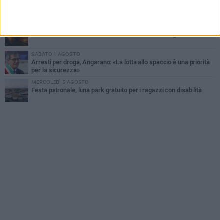
Dramma alla spiaggia Bi-Marmi: un anziano ha un malore e perde
la vita
MARTEDÌ 4 AGOSTO
Due auto incendiate nella notte in via Dieta delle Puglie
SABATO 1 AGOSTO
Arresti per droga, Angarano: «La lotta allo spaccio è una priorità
per la sicurezza»
MERCOLEDÌ 5 AGOSTO
Festa patronale, luna park gratuito per i ragazzi con disabilità