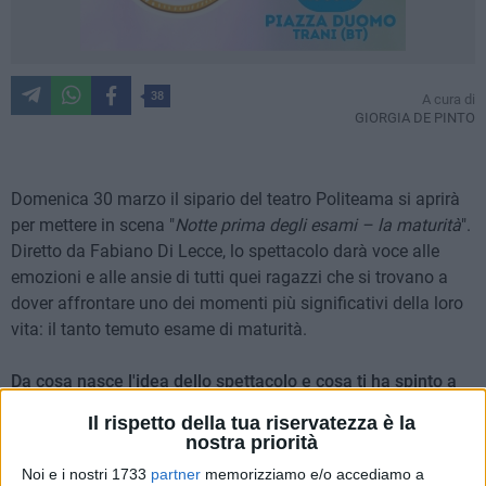
38
A cura di
GIORGIA DE PINTO
Domenica 30 marzo il sipario del teatro Politeama si aprirà
per mettere in scena "
Notte prima degli esami – la maturità
".
Diretto da Fabiano Di Lecce, lo spettacolo darà voce alle
emozioni e alle ansie di tutti quei ragazzi che si trovano a
dover affrontare uno dei momenti più significativi della loro
vita: il tanto temuto esame di maturità.
Da cosa nasce l'idea dello spettacolo e cosa ti ha spinto a
scegliere proprio "Notte prima degli esami", rispetto ad
Il rispetto della tua riservatezza è la
altre storie?
nostra priorità
‹‹Il cast dello spettacolo è composto da un gruppo di giovani
Noi e i nostri 1733
partner
memorizziamo e/o accediamo a
attori, particolarmente adatto per età e caratteristiche dei