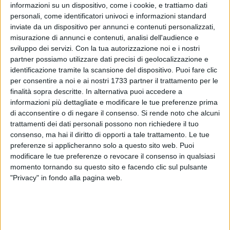
informazioni su un dispositivo, come i cookie, e trattiamo dati
personaggi, a raccontare un momento così importante nella
personali, come identificatori univoci e informazioni standard
vita di ogni ragazzo, rivolgendosi a più generazioni
. È una
inviate da un dispositivo per annunci e contenuti personalizzati,
rivisitazione del film ed è riscritto anche attraverso
misurazione di annunci e contenuti, analisi dell'audience e
l'inserimento di canzoni che rendono la rappresentazione
sviluppo dei servizi.
Con la tua autorizzazione noi e i nostri
partner possiamo utilizzare dati precisi di geolocalizzazione e
un'opera musicale
››.
identificazione tramite la scansione del dispositivo. Puoi fare clic
per consentire a noi e ai nostri 1733 partner il trattamento per le
La scelta delle parti assegnate agli attori è avvenuta in
finalità sopra descritte. In alternativa puoi accedere a
modo casuale o in relazione alle loro personalità?
informazioni più dettagliate e modificare le tue preferenze prima
‹‹
La scelta delle parti non è stata casuale, ma tenendo conto
di acconsentire o di negare il consenso.
Si rende noto che alcuni
di cosa ciascuno di loro potesse fare all'interno dello
trattamenti dei dati personali possono non richiedere il tuo
spettacolo. Alcuni attori si sono ritrovati perfettamente nel
consenso, ma hai il diritto di opporti a tale trattamento. Le tue
preferenze si applicheranno solo a questo sito web. Puoi
proprio ruolo, altri hanno dovuto mettersi alla prova, uscendo
modificare le tue preferenze o revocare il consenso in qualsiasi
dalla loro comfort zone
››.
momento tornando su questo sito e facendo clic sul pulsante
"Privacy" in fondo alla pagina web.
Da regista, con quale aggettivo descriverebbe lo
spettacolo?
‹‹
Sorprendente… ma c'è anche molta nostalgia. Si è puntato
molto sulla scelta delle canzoni.
››.