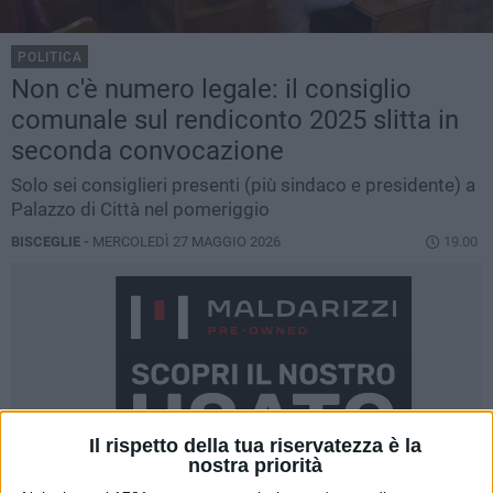
POLITICA
Non c'è numero legale: il consiglio
comunale sul rendiconto 2025 slitta in
seconda convocazione
Solo sei consiglieri presenti (più sindaco e presidente) a
Palazzo di Città nel pomeriggio
BISCEGLIE -
MERCOLEDÌ 27 MAGGIO 2026
19.00
Il rispetto della tua riservatezza è la
nostra priorità