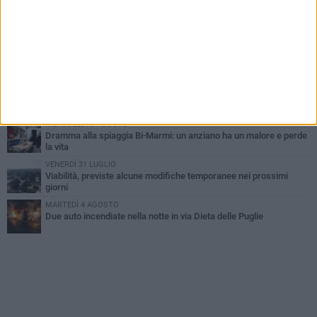
SABATO 1 AGOSTO
Contrasto allo spaccio di droga, due arresti dei carabinieri a
Bisceglie
VENERDÌ 31 LUGLIO
Torna l'appuntamento con la Pastasciutta antifascista a Bisceglie
MARTEDÌ 4 AGOSTO
Emergenza caldo, il Comune di Bisceglie attiva i "rifugi climatici"
MERCOLEDÌ 5 AGOSTO
Dramma alla spiaggia Bi-Marmi: un anziano ha un malore e perde
la vita
VENERDÌ 31 LUGLIO
Viabilità, previste alcune modifiche temporanee nei prossimi
giorni
MARTEDÌ 4 AGOSTO
Due auto incendiate nella notte in via Dieta delle Puglie