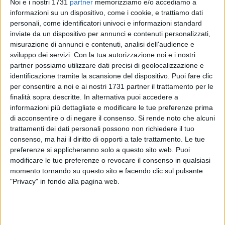
Noi e i nostri 1731
partner
memorizziamo e/o accediamo a
informazioni su un dispositivo, come i cookie, e trattiamo dati
personali, come identificatori univoci e informazioni standard
inviate da un dispositivo per annunci e contenuti personalizzati,
misurazione di annunci e contenuti, analisi dell'audience e
sviluppo dei servizi.
Con la tua autorizzazione noi e i nostri
partner possiamo utilizzare dati precisi di geolocalizzazione e
identificazione tramite la scansione del dispositivo. Puoi fare clic
La discussione sul rendiconto 2025 è slittata in seconda
per consentire a noi e ai nostri 1731 partner il trattamento per le
finalità sopra descritte. In alternativa puoi accedere a
convocazione per l'assenza del numero legale in consiglio
informazioni più dettagliate e modificare le tue preferenze prima
comunale nel pomeriggio di mercoledì 27 maggio. La
di acconsentire o di negare il consenso.
Si rende noto che alcuni
massima assise tornerà ad aggiornarsi giovedì 28, dalle ore
trattamenti dei dati personali possono non richiedere il tuo
16, per l'approvazione del bilancio consuntivo e i restanti
consenso, ma hai il diritto di opporti a tale trattamento. Le tue
punti all'ordine del giorno (sei debiti fuori bilancio).
preferenze si applicheranno solo a questo sito web. Puoi
modificare le tue preferenze o revocare il consenso in qualsiasi
Sono stati solo 8 i presenti in aula a Palazzo San Domenico
momento tornando su questo sito e facendo clic sul pulsante
"Privacy" in fondo alla pagina web.
intorno alle 15:30, due dei quali il presidente del consiglio
Vittorio Fata e il sindaco Angelantonio Angarano. Gli altri
consiglieri: Giuseppe Torchetti e Claudio Lorusso tra i banchi
della maggioranza, Francesco Spina, Gianni Casella, Giorgia