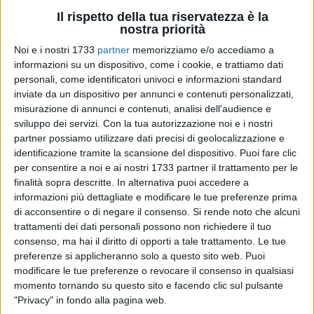
Il rispetto della tua riservatezza è la
nostra priorità
Noi e i nostri 1733
partner
memorizziamo e/o accediamo a
informazioni su un dispositivo, come i cookie, e trattiamo dati
15
personali, come identificatori univoci e informazioni standard
inviate da un dispositivo per annunci e contenuti personalizzati,
misurazione di annunci e contenuti, analisi dell'audience e
sviluppo dei servizi.
Con la tua autorizzazione noi e i nostri
I consiglieri regionali Domenico De Santis e Giovanni
partner possiamo utilizzare dati precisi di geolocalizzazione e
Vurchio, unitamente all'Assessore Debora Ciliento, hanno
identificazione tramite la scansione del dispositivo. Puoi fare clic
depositato una richiesta formale di audizione in
per consentire a noi e ai nostri 1733 partner il trattamento per le
Commissione Sanità dell'Assessore competente, al fine di
finalità sopra descritte. In alternativa puoi accedere a
informazioni più dettagliate e modificare le tue preferenze prima
affrontare con urgenza lo stato delle procedure
di acconsentire o di negare il consenso.
Si rende noto che alcuni
amministrative relative alla realizzazione del nuovo
trattamenti dei dati personali possono non richiedere il tuo
ospedale di Andria e Bisceglie.
consenso, ma hai il diritto di opporti a tale trattamento. Le tue
preferenze si applicheranno solo a questo sito web. Puoi
Alla luce delle recenti interlocuzioni
modificare le tue preferenze o revocare il consenso in qualsiasi
istituzionali intercorse in queste ore sul tema
momento tornando su questo sito e facendo clic sul pulsante
e del rinnovato confronto tra gli enti coinvolti,
"Privacy" in fondo alla pagina web.
riteniamo indispensabile la costituzione di