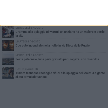
GIOVEDÌ 6 AGOSTO
Ragazzi biscegliesi diventano virali dopo un'esibizione
improvvisata in aeroporto a Roma-Fiumicino
MARTEDÌ 4 AGOSTO
Emergenza caldo, il Comune di Bisceglie attiva i "rifugi climatici"
MERCOLEDÌ 5 AGOSTO
Dramma alla spiaggia Bi-Marmi: un anziano ha un malore e perde
la vita
MARTEDÌ 4 AGOSTO
Due auto incendiate nella notte in via Dieta delle Puglie
MERCOLEDÌ 5 AGOSTO
Festa patronale, luna park gratuito per i ragazzi con disabilità
LUNEDÌ 3 AGOSTO
Turista francese raccoglie rifiuti alla spiaggia del Molo: «La gente
si sta ormai abituando»