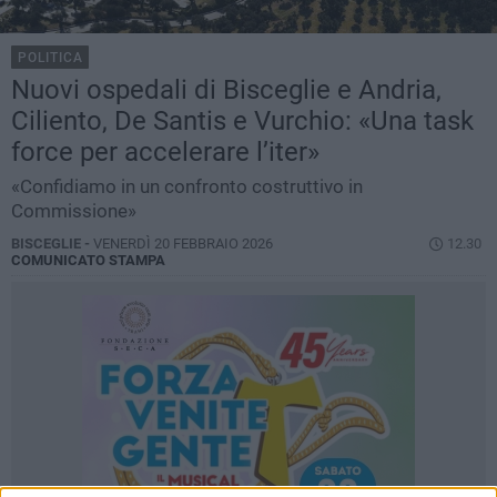
POLITICA
Nuovi ospedali di Bisceglie e Andria,
Ciliento, De Santis e Vurchio: «Una task
force per accelerare l’iter»
«Confidiamo in un confronto costruttivo in
Commissione»
BISCEGLIE -
VENERDÌ 20 FEBBRAIO 2026
12.30
COMUNICATO STAMPA