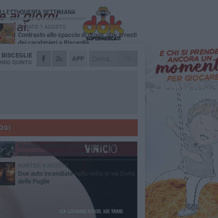
Ù LETTI QUESTA SETTIMANA
SABATO 1 AGOSTO
Contrasto allo spaccio di droga, due arresti
dei carabinieri a Bisceglie
A
BISCEGLIE
VENERDÌ 31 LUGLIO
APP
Torna l'appuntamento con la Pastasciutta
NIO QUINTO
antifascista a Bisceglie
MARTEDÌ 4 AGOSTO
Emergenza caldo, il Comune di Bisceglie
attiva i "rifugi climatici"
MERCOLEDÌ 5 AGOSTO
Dramma alla spiaggia Bi-Marmi: un
anziano ha un malore e perde la vita
OGI
VENERDÌ 31 LUGLIO
Viabilità, previste alcune modifiche
temporanee nei prossimi giorni
MARTEDÌ 4 AGOSTO
Due auto incendiate nella notte in via Dieta
delle Puglie