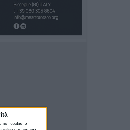
ità
ome i cookie, e
spositivo per annunci