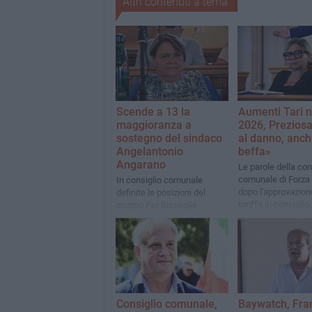
Altri contenuti a tema
Scende a 13 la
Aumenti Tari n
maggioranza a
2026, Preziosa
sostegno del sindaco
al danno, anch
Angelantonio
beffa»
Angarano
Le parole della con
comunale di Forza I
In consiglio comunale
dopo l'approvazion
definite le posizioni del
tariffe in consiglio
gruppo Per Bisceglie,
comunale
ufficialmente diviso:
Torchetti e Mazzilli passano
all'opposizione, non Cosmai
(come già comunicato) e la
neo-consigliera Gentile
Consiglio comunale,
Baywatch, Fra