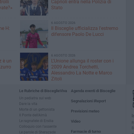
rolli
Caprioli entra nella Polizia di
ivate?»
Stato
6 AGOSTO 2026
ne H:
Il Bisceglie ufficializza l'estremo
difensore Paolo De Lucci
6 AGOSTO 2026
z è un
L'Unione allunga il roster con i
zurro
2009 Andrea Torchetti,
Alessandro La Notte e Marco
Zitoli
Le Rubriche di BisceglieViva
Agenda eventi di Bisceglie
Un pediatra sul web
Segnalazioni iReport
Dare la vita
Morte di un gettonista
Previsioni meteo
Il Ponte dell'Almà
I
Le ragnatele di Ersilia
Video
R
Colloquio con l'assente
B
Farmacie di turno
Le parole di Sherazade
a