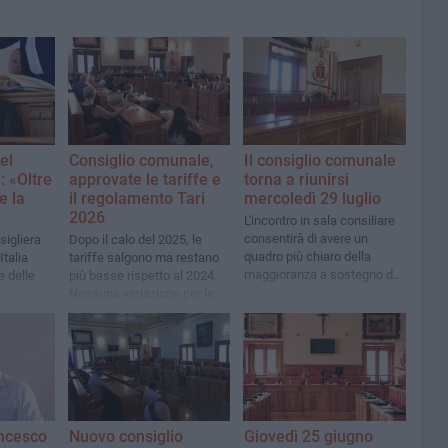
el
Consiglio comunale,
Il consiglio comunale
: «Oltre
approvate le tariffe e
torna a riunirsi
e la
il regolamento Tari
mercoledì 29 luglio
2026
L'incontro in sala consiliare
consentirà di avere un
sigliera
Dopo il calo del 2025, le
quadro più chiaro della
talia
tariffe salgono ma restano
maggioranza a sostegno di
e delle
più basse rispetto al 2024.
Angarano. Giovedì
Nessuna variazione per le
l'eventuale seconda
attività economiche
convocazione
ncesco
Nuovo consiglio
Giovedì 25 giugno