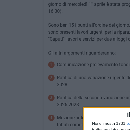
giorno di mercoledì 1° aprile è stata p
16:30).
Sono ben 15 i punti all'ordine del giorno,
sono presenti lavori urgenti per la ripar
"Caputi", lavori e servizi per due alloggi
Gli altri argomenti riguarderanno:
Comunicazione prelevamento fondi d
Ratifica di una variazione urgente de
2028
Ratifica della seconda variazione urg
2026-2028
I
Mozione: introduzione di una defin
Noi e i nostri 1731
p
tributi comunali
trattiamo dati person