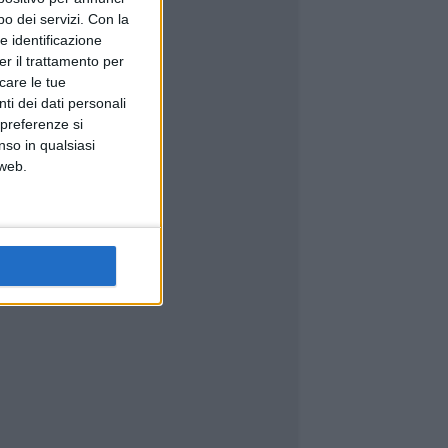
o dei servizi.
Con la
e identificazione
er il trattamento per
icare le tue
ti dei dati personali
 preferenze si
nso in qualsiasi
 web.