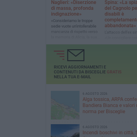
Naglieri: «Diserzione
Spina: «La spi
di massa, profonda
del Cagnolo pe
indignazione»
disabili è
completament
«Consideriamo le troppe
abbandonata»
sedie vuote un'intollerabile
mancanza di rispetto verso
L'attacco dell'ex s
la memoria di Alicia, la sua
«Un consigliere c
famiglia e l'intera comunità»
non viene in consig
attacca sui social t
che chiedono il ris
della legge e delle
più fragili»
RICEVI AGGIORNAMENTI E
CONTENUTI DA BISCEGLIE
GRATIS
NELLA TUA E-MAIL
6 AGOSTO 2026
Alga tossica, ARPA conf
Bandiera Bianca e valori 
norma per Bisceglie
6 AGOSTO 2026
Incendi boschivi in città,