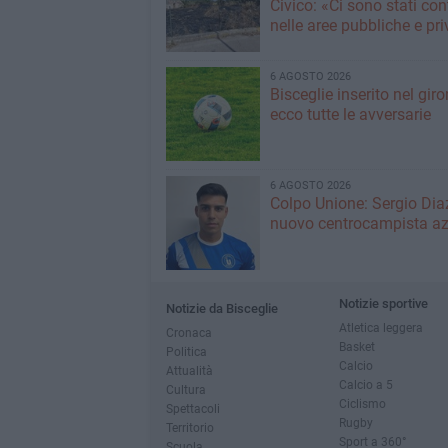
Civico: «Ci sono stati cont
nelle aree pubbliche e pr
6 AGOSTO 2026
Bisceglie inserito nel giro
ecco tutte le avversarie
6 AGOSTO 2026
Colpo Unione: Sergio Dia
nuovo centrocampista az
Notizie sportive
Notizie da Bisceglie
Atletica leggera
Cronaca
Basket
Politica
Calcio
Attualità
Calcio a 5
Cultura
Ciclismo
Spettacoli
Rugby
Territorio
Sport a 360°
Scuola