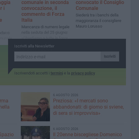
aggia
comunale in seconda
convocato il Consiglio
r i
convocazione, il
Comunale
commento di Forza
Siederà tra i banchi della
e
Italia
maggioranza il consigliere
Mauro Lorusso
Mancanza di numero legale
nella seduta del 25 giugno:
indaco:
«Chiediamo a tutte le forze
omunale
consiliari senso di
lio, ma
Iscriviti alla Newsletter
responsabilità e presenza»
utti quelli
petto
Iscriviti
 persone
Iscrivendoti accetti i
termini
e la
privacy policy
6 AGOSTO 2026
erma
Preziosa: «I mercati sono
nella
abbandonati: di giorno si sviene,
di sera si improvvisa»
6 AGOSTO 2026
 Spazio
Il 20enne biscegliese Domenico