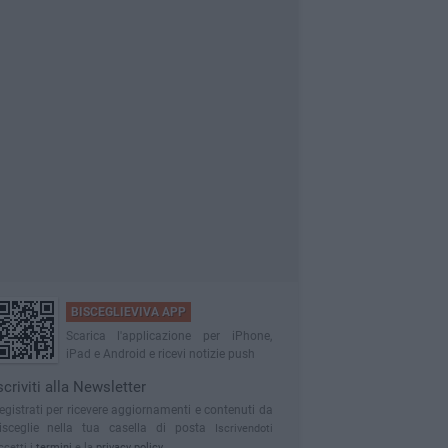
BISCEGLIEVIVA APP
Scarica l'applicazione per iPhone,
iPad e Android e ricevi notizie push
scriviti alla Newsletter
egistrati per ricevere aggiornamenti e contenuti da
isceglie nella tua casella di posta
Iscrivendoti
ccetti i
termini
e la
privacy policy