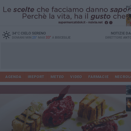
PI
34
°C
CIELO SERENO
NOTIZIE D
33°
DOMANI MIN
25°
MAX
A
BISCEGLIE
DIRETTORE
ANTO
AGENDA
IREPORT
METEO
VIDEO
FARMACIE
NECROL