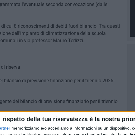
rogrammata l'eventuale seconda convocazione (dalle
 di cui 8 riconoscimenti di debiti fuori bilancio. Tra questi
azione dell'impianto di climatizzazione della scuola
 comunali in via professor Mauro Terlizzi.
i riserva
l bilancio di previsione finanziario per il triennio 2026-
ente del bilancio di previsione finanziario per il triennio
l rispetto della tua riservatezza è la nostra prior
izione agevolata (chiamata anche "rottamazione") dei
artner
memorizziamo e/o accediamo a informazioni su un dispositivo, c
ali, come identificatori univoci e informazioni standard inviate da un di