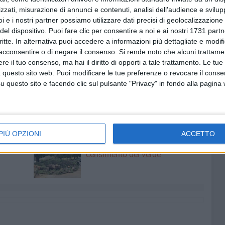
zzati, misurazione di annunci e contenuti, analisi dell'audience e svilupp
nsenso
i e i nostri partner possiamo utilizzare dati precisi di geolocalizzazione 
del dispositivo. Puoi fare clic per consentire a noi e ai nostri 1731 partn
mpartecipazione del Comune di Bisceglie al costo delle
critte. In alternativa puoi accedere a informazioni più dettagliate e modif
ore di persone anziane e disabili
acconsentire o di negare il consenso.
Si rende noto che alcuni trattamen
e il tuo consenso, ma hai il diritto di opporti a tale trattamento. Le tue
sione di contributi economici a favore di cittadini e
 questo sito web. Puoi modificare le tue preferenze o revocare il conse
ficoltà socio-economica.
questo sito e facendo clic sul pulsante "Privacy" in fondo alla pagina
CEGLIE
PIÙ OPZIONI
ACCETTO
6 AGOSTO 2026
Quercia:
Bisceglie, continua l'iter per il
censimento del verde