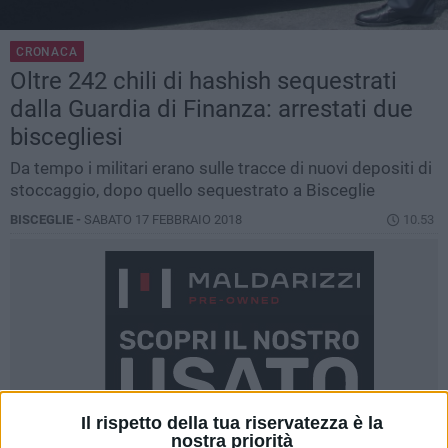
CRONACA
Oltre 242 chili di hashish sequestrati
dalla Guardia di Finanza: arrestati due
biscegliesi
Da tempo i militari erano sulle tracce di nuovi depositi di
stoccaggio, dopo quello sequestrato a Bisceglie
BISCEGLIE -
SABATO 17 FEBBRAIO 2018
10.53
Il rispetto della tua riservatezza è la
nostra priorità