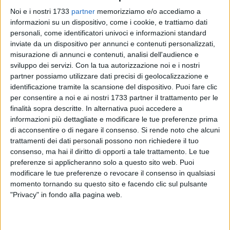
Noi e i nostri 1733
partner
memorizziamo e/o accediamo a
informazioni su un dispositivo, come i cookie, e trattiamo dati
personali, come identificatori univoci e informazioni standard
inviate da un dispositivo per annunci e contenuti personalizzati,
45
misurazione di annunci e contenuti, analisi dell'audience e
sviluppo dei servizi.
Con la tua autorizzazione noi e i nostri
partner possiamo utilizzare dati precisi di geolocalizzazione e
identificazione tramite la scansione del dispositivo. Puoi fare clic
Stavano caricando oltre 2 quintali di hashish su tre diverse
per consentire a noi e ai nostri 1733 partner il trattamento per le
automobili, mentre sono stati bloccati nei pressi di un
finalità sopra descritte. In alternativa puoi accedere a
capannone della zona industriale di Barletta.
informazioni più dettagliate e modificare le tue preferenze prima
Tre gli uomini a cui la Guardia di Finanza ha messo le
di acconsentire o di negare il consenso.
Si rende noto che alcuni
manette. Tra loro un pluripregiudicato evaso dalla
trattamenti dei dati personali possono non richiedere il tuo
sorveglianza speciale. Due i biscegliesi.
consenso, ma hai il diritto di opporti a tale trattamento. Le tue
I militari, da tempo sulle tracce di depositi di stoccaggio
preferenze si applicheranno solo a questo sito web. Puoi
modificare le tue preferenze o revocare il consenso in qualsiasi
dello stupefacente sequestrato il mese scorso a Bisceglie,
momento tornando su questo sito e facendo clic sul pulsante
hanno fatto irruzione in un capannone nella zona industriale
"Privacy" in fondo alla pagina web.
di Barletta, sorprendendo tre persone - un 37enne e un
45enne biscegliesi e un 42enne di Bari.