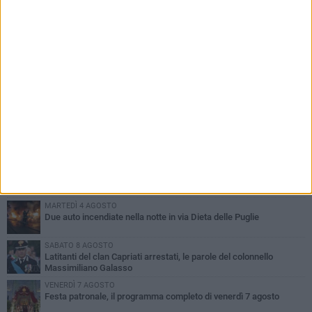
PIÙ LETTI QUESTA SETTIMANA
GIOVEDÌ 6 AGOSTO
Ragazzi biscegliesi diventano virali dopo un'esibizione
improvvisata in aeroporto a Roma-Fiumicino
MARTEDÌ 4 AGOSTO
Emergenza caldo, il Comune di Bisceglie attiva i "rifugi climatici"
MERCOLEDÌ 5 AGOSTO
Dramma alla spiaggia Bi-Marmi: un anziano ha un malore e perde
la vita
MARTEDÌ 4 AGOSTO
Due auto incendiate nella notte in via Dieta delle Puglie
SABATO 8 AGOSTO
Latitanti del clan Capriati arrestati, le parole del colonnello
Massimiliano Galasso
VENERDÌ 7 AGOSTO
Festa patronale, il programma completo di venerdì 7 agosto