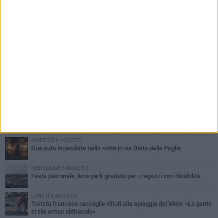
PIÙ LETTI QUESTA SETTIMANA
GIOVEDÌ 6 AGOSTO
Ragazzi biscegliesi diventano virali dopo un'esibizione
improvvisata in aeroporto a Roma-Fiumicino
MARTEDÌ 4 AGOSTO
Emergenza caldo, il Comune di Bisceglie attiva i "rifugi climatici"
MERCOLEDÌ 5 AGOSTO
Dramma alla spiaggia Bi-Marmi: un anziano ha un malore e perde
la vita
MARTEDÌ 4 AGOSTO
Due auto incendiate nella notte in via Dieta delle Puglie
MERCOLEDÌ 5 AGOSTO
Festa patronale, luna park gratuito per i ragazzi con disabilità
LUNEDÌ 3 AGOSTO
Turista francese raccoglie rifiuti alla spiaggia del Molo: «La gente
si sta ormai abituando»