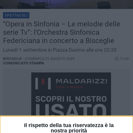
SPETTACOLI
“Opera in Sinfonia – Le melodie delle
serie Tv”: l'Orchestra Sinfonica
Federiciana in concerto a Bisceglie
Lunedì 1 settembre in Piazza Duomo alle ore 20:30
BISCEGLIE -
DOMENICA 31 AGOSTO 2025
10.40
COMUNICATO STAMPA
Il rispetto della tua riservatezza è la
nostra priorità