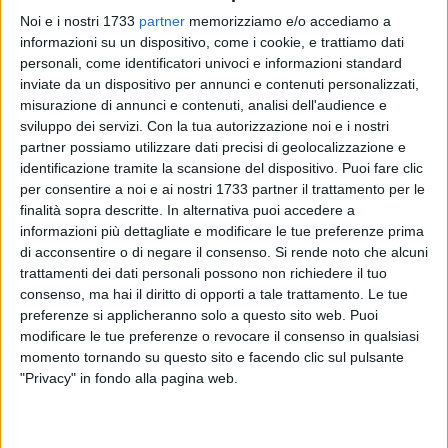
Noi e i nostri 1733
partner
memorizziamo e/o accediamo a
informazioni su un dispositivo, come i cookie, e trattiamo dati
personali, come identificatori univoci e informazioni standard
inviate da un dispositivo per annunci e contenuti personalizzati,
87
misurazione di annunci e contenuti, analisi dell'audience e
sviluppo dei servizi.
Con la tua autorizzazione noi e i nostri
partner possiamo utilizzare dati precisi di geolocalizzazione e
Prosegue la stagione concertistica dell'Orchestra Sinfonica
identificazione tramite la scansione del dispositivo. Puoi fare clic
per consentire a noi e ai nostri 1733 partner il trattamento per le
Federiciana con un appuntamento di grande fascino che
finalità sopra descritte. In alternativa puoi accedere a
unisce eleganza e intensità musicale. Lunedì 1 settembre
informazioni più dettagliate e modificare le tue preferenze prima
2025, alle ore 20.30, la suggestiva cornice di Piazza Duomo
di acconsentire o di negare il consenso.
Si rende noto che alcuni
a Bisceglie ospiterà "Opera in Sinfonia – Le melodie delle
trattamenti dei dati personali possono non richiedere il tuo
serie Tv", un concerto che fa parte del cartellone "Estate in
consenso, ma hai il diritto di opporti a tale trattamento. Le tue
Blu 2025" promosso dal Comune di Bisceglie.
preferenze si applicheranno solo a questo sito web. Puoi
modificare le tue preferenze o revocare il consenso in qualsiasi
momento tornando su questo sito e facendo clic sul pulsante
Protagonista della serata sarà il quartetto Note di Puglia,
"Privacy" in fondo alla pagina web.
ospite dell'orchestra, che interpreterà le celebri melodie tratte
dalla serie televisiva Bridgerton e altre colonnesonore che
hanno conquistato il pubblico internazionale. L'esecuzione