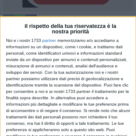
51
A cura di
Il rispetto della tua riservatezza è la
CINZIA MONTEDORO
nostra priorità
Noi e i nostri 1733
partner
memorizziamo e/o accediamo a
informazioni su un dispositivo, come i cookie, e trattiamo dati
Illustre personalità distintesi nell'ambito cultuale, artistico e
personali, come identificatori univoci e informazioni standard
dello spettacolo saranno premiate venerdì 14 giugno durante
inviate da un dispositivo per annunci e contenuti personalizzati,
la cerimonia di consegna del premio internazionale dedicato
misurazione di annunci e contenuti, analisi dell'audience e
sviluppo dei servizi.
Con la tua autorizzazione noi e i nostri
alla memoria del flautista biscegliese
Sergio Nigri
. La
partner possiamo utilizzare dati precisi di geolocalizzazione e
manifestazione si svolgerà nell'auditorium della società
identificazione tramite la scansione del dispositivo. Puoi fare clic
operaia di mutuo soccorso "Roma Intangibile" di via
per consentire a noi e ai nostri 1733 partner il trattamento per le
Giovanni Bovio, 53, alle ore 18:30.
finalità sopra descritte. In alternativa puoi accedere a
informazioni più dettagliate e modificare le tue preferenze prima
L'evento è organizzato dalla sezione biscegliese
di acconsentire o di negare il consenso.
Si rende noto che alcuni
dell'Archeoclub d'Italia onlus, guidata dal professor
Luigi
trattamenti dei dati personali possono non richiedere il tuo
consenso, ma hai il diritto di opporti a tale trattamento. Le tue
Palmiotti
che da 37 anni promuove la custodia del
preferenze si applicheranno solo a questo sito web. Puoi
Patrimonio cittadino, valorizzandolo, attraverso