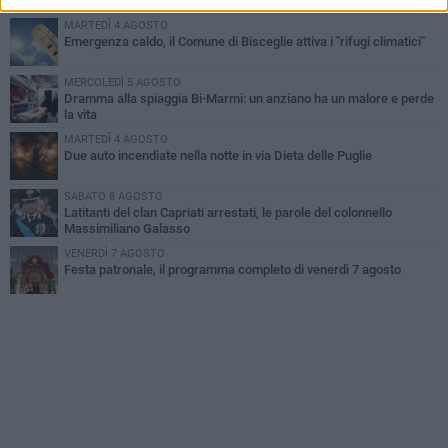
improvvisata in aeroporto a Roma-Fiumicino
MARTEDÌ 4 AGOSTO
Emergenza caldo, il Comune di Bisceglie attiva i "rifugi climatici"
MERCOLEDÌ 5 AGOSTO
Dramma alla spiaggia Bi-Marmi: un anziano ha un malore e perde
la vita
MARTEDÌ 4 AGOSTO
Due auto incendiate nella notte in via Dieta delle Puglie
SABATO 8 AGOSTO
Latitanti del clan Capriati arrestati, le parole del colonnello
Massimiliano Galasso
VENERDÌ 7 AGOSTO
Festa patronale, il programma completo di venerdì 7 agosto