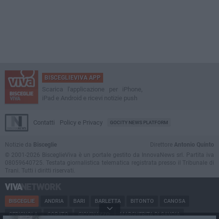
BISCEGLIEVIVA APP
Scarica l'applicazione per iPhone,
iPad e Android e ricevi notizie push
Contatti
Policy e Privacy
GOCITY NEWS PLATFORM
Notizie da
Bisceglie
Direttore
Antonio Quinto
© 2001-2026 BisceglieViva è un portale gestito da InnovaNews srl. Partita iva
08059640725. Testata giornalistica telematica registrata presso il Tribunale di
Trani. Tutti i diritti riservati.
BISCEGLIE
ANDRIA
BARI
BARLETTA
BITONTO
CANOSA
CERIGNOLA
CORATO
GIOVINAZZO
MARGHERITA DI SAVOIA