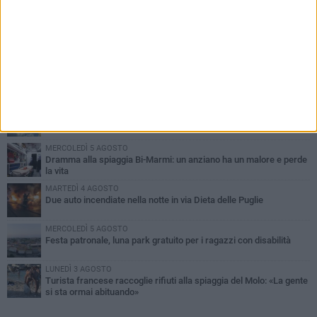
PIÙ LETTI QUESTA SETTIMANA
GIOVEDÌ 6 AGOSTO
Ragazzi biscegliesi diventano virali dopo un'esibizione
improvvisata in aeroporto a Roma-Fiumicino
MARTEDÌ 4 AGOSTO
Emergenza caldo, il Comune di Bisceglie attiva i "rifugi climatici"
MERCOLEDÌ 5 AGOSTO
Dramma alla spiaggia Bi-Marmi: un anziano ha un malore e perde
la vita
MARTEDÌ 4 AGOSTO
Due auto incendiate nella notte in via Dieta delle Puglie
MERCOLEDÌ 5 AGOSTO
Festa patronale, luna park gratuito per i ragazzi con disabilità
LUNEDÌ 3 AGOSTO
Turista francese raccoglie rifiuti alla spiaggia del Molo: «La gente
si sta ormai abituando»