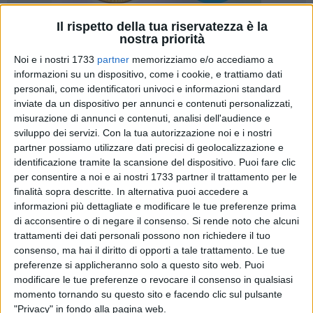
Il rispetto della tua riservatezza è la
nostra priorità
27
Noi e i nostri 1733
partner
memorizziamo e/o accediamo a
informazioni su un dispositivo, come i cookie, e trattiamo dati
personali, come identificatori univoci e informazioni standard
inviate da un dispositivo per annunci e contenuti personalizzati,
Il Circolo dei Lettori – Presidio del Libro di Bisceglie
misurazione di annunci e contenuti, analisi dell'audience e
prosegue nelle attività seguendo il filo rosso della relazione
sviluppo dei servizi.
Con la tua autorizzazione noi e i nostri
tra arte e benessere e tra le diverse forme di arte e cultura,
partner possiamo utilizzare dati precisi di geolocalizzazione e
finalizzate all'ampliamento delle conoscenze attraverso
identificazione tramite la scansione del dispositivo. Puoi fare clic
per consentire a noi e ai nostri 1733 partner il trattamento per le
l'approccio creativo e partecipato. L'obbiettivo perseguito è il
finalità sopra descritte. In alternativa puoi accedere a
coinvolgimento più largo possibile nella fruizione, nella
informazioni più dettagliate e modificare le tue preferenze prima
conoscenza e nell'accesso a servizi, beni ed eventi artistici e
di acconsentire o di negare il consenso.
Si rende noto che alcuni
culturali, nonchè valorizzando in modo significativo le
trattamenti dei dati personali possono non richiedere il tuo
risorse gestite direttamente dal Presidio.
consenso, ma hai il diritto di opporti a tale trattamento. Le tue
preferenze si applicheranno solo a questo sito web. Puoi
Dopo l'esordio coinvolgente e significativo delle due giornate
modificare le tue preferenze o revocare il consenso in qualsiasi
momento tornando su questo sito e facendo clic sul pulsante
GEP di poesia e musica svolte nella cornice esclusiva del
"Privacy" in fondo alla pagina web.