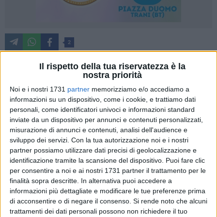
2
Il rispetto della tua riservatezza è la
nostra priorità
Venerdì 12 luglio, presso l'hotel Salsello, in un clima di
Noi e i nostri 1731
partner
memorizziamo e/o accediamo a
armoniosa amicizia, per il Rotary Club di Bisceglie si è tenuta
informazioni su un dispositivo, come i cookie, e trattiamo dati
la tradizionale cerimonia del "Passaggio del Martelletto" da
personali, come identificatori univoci e informazioni standard
Giuseppe Cortese
a
Tatiana Dell'Olio
.
inviate da un dispositivo per annunci e contenuti personalizzati,
misurazione di annunci e contenuti, analisi dell'audience e
All'evento hanno partecipato il Sindaco Angelantonio
sviluppo dei servizi.
Con la tua autorizzazione noi e i nostri
Angarano, le autorità rotariane, tra cui l'assistente del
partner possiamo utilizzare dati precisi di geolocalizzazione e
identificazione tramite la scansione del dispositivo. Puoi fare clic
Governatore 2023/2024 Sassanelli,
Massimo Cassanelli
, e il
per consentire a noi e ai nostri 1731 partner il trattamento per le
neo eletto
Maurizio Quinto
, assistente del governatore
finalità sopra descritte. In alternativa puoi accedere a
2024/2025 Pignataro; i PDG
Luca Gallo
e
Sergio Sernia
,
informazioni più dettagliate e modificare le tue preferenze prima
l'amica del club
Anna Palombella
, il socio onorario
Riccardo
di acconsentire o di negare il consenso.
Si rende noto che alcuni
Mancini
. Erano presenti i presidenti delle associazioni locali
trattamenti dei dati personali possono non richiedere il tuo