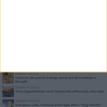
PIÙ LETTI QUESTA SETTIMANA
SABATO 1 AGOSTO
Contrasto allo spaccio di droga, due arresti dei carabinieri a
Bisceglie
VENERDÌ 31 LUGLIO
Torna l'appuntamento con la Pastasciutta antifascista a Bisceglie
MARTEDÌ 4 AGOSTO
Emergenza caldo, il Comune di Bisceglie attiva i "rifugi climatici"