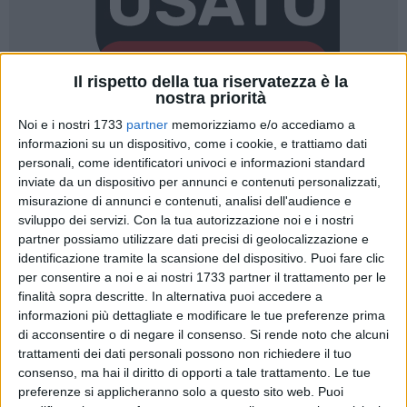
Il rispetto della tua riservatezza è la
nostra priorità
Noi e i nostri 1733
partner
memorizziamo e/o accediamo a
informazioni su un dispositivo, come i cookie, e trattiamo dati
personali, come identificatori univoci e informazioni standard
inviate da un dispositivo per annunci e contenuti personalizzati,
misurazione di annunci e contenuti, analisi dell'audience e
Il Partito Democratico non fa più parte della maggioranza di
sviluppo dei servizi.
Con la tua autorizzazione noi e i nostri
governo guidata dal sindaco Angelantonio Angarano. Lo ha
partner possiamo utilizzare dati precisi di geolocalizzazione e
identificazione tramite la scansione del dispositivo. Puoi fare clic
annunciato lo stesso partito in una nota nel pomeriggio di
per consentire a noi e ai nostri 1733 partner il trattamento per le
giovedì 23 aprile: «L'assessore
Maurizio Di Pinto
, a cui va il
finalità sopra descritte. In alternativa puoi accedere a
ringraziamento dell'intera comunità dem per aver lavorato
informazioni più dettagliate e modificare le tue preferenze prima
con passione e dedizione, ha immediatamente rassegnato le
di acconsentire o di negare il consenso.
Si rende noto che alcuni
proprie dimissioni. La decisione di uscire dalla maggioranza
trattamenti dei dati personali possono non richiedere il tuo
consiliare che sostiene l'attuale amministrazione è una
consenso, ma hai il diritto di opporti a tale trattamento. Le tue
scelta maturata al termine di un percorso politico e
preferenze si applicheranno solo a questo sito web. Puoi