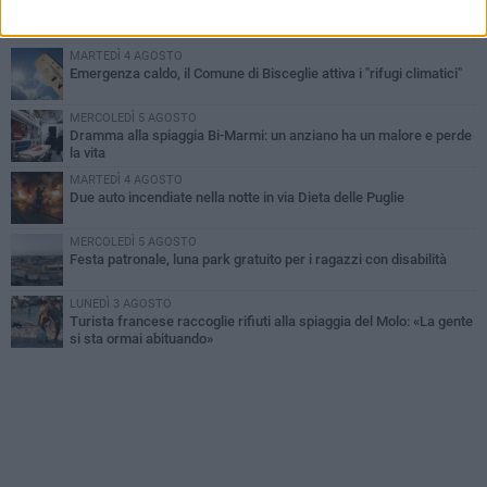
Ragazzi biscegliesi diventano virali dopo un'esibizione
improvvisata in aeroporto a Roma-Fiumicino
MARTEDÌ 4 AGOSTO
Emergenza caldo, il Comune di Bisceglie attiva i "rifugi climatici"
MERCOLEDÌ 5 AGOSTO
Dramma alla spiaggia Bi-Marmi: un anziano ha un malore e perde
la vita
MARTEDÌ 4 AGOSTO
Due auto incendiate nella notte in via Dieta delle Puglie
MERCOLEDÌ 5 AGOSTO
Festa patronale, luna park gratuito per i ragazzi con disabilità
LUNEDÌ 3 AGOSTO
Turista francese raccoglie rifiuti alla spiaggia del Molo: «La gente
si sta ormai abituando»