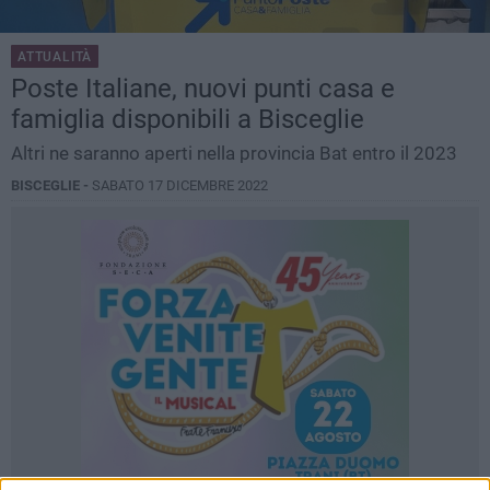
ATTUALITÀ
Poste Italiane, nuovi punti casa e
famiglia disponibili a Bisceglie
Altri ne saranno aperti nella provincia Bat entro il 2023
BISCEGLIE -
SABATO 17 DICEMBRE 2022