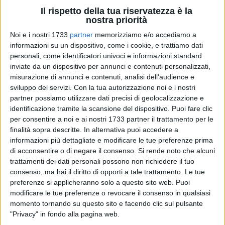
Il rispetto della tua riservatezza è la
nostra priorità
30
Noi e i nostri 1733
partner
memorizziamo e/o accediamo a
informazioni su un dispositivo, come i cookie, e trattiamo dati
personali, come identificatori univoci e informazioni standard
Un nuovo spazio nel quale i cittadini potranno trovare tutta
inviate da un dispositivo per annunci e contenuti personalizzati,
l'offerta di prodotti e servizi dedicati alla casa e alla
misurazione di annunci e contenuti, analisi dell'audience e
famiglia: è ora disponibile negli uffici postali Bisceglie
sviluppo dei servizi.
Con la tua autorizzazione noi e i nostri
Centro (via Gramsci) e Bisceglie 1 (via Carrara Reddito) il
partner possiamo utilizzare dati precisi di geolocalizzazione e
identificazione tramite la scansione del dispositivo. Puoi fare clic
punto poste casa & famiglia
, pensato per semplificare e
per consentire a noi e ai nostri 1733 partner il trattamento per le
valorizzare la relazione col cliente.
finalità sopra descritte. In alternativa puoi accedere a
informazioni più dettagliate e modificare le tue preferenze prima
Èpossibile richiedere tutti i prodotti più "tradizionali" di Poste
di acconsentire o di negare il consenso.
Si rende noto che alcuni
Italiane: il libretto di risparmio postale, una forma semplice e
trattamenti dei dati personali possono non richiedere il tuo
sicura di risparmio, senza costi di apertura, gestione o
consenso, ma hai il diritto di opporti a tale trattamento. Le tue
chiusura e con versamenti e prelevamenti gratuiti in
preferenze si applicheranno solo a questo sito web. Puoi
modificare le tue preferenze o revocare il consenso in qualsiasi
qualsiasi Ufficio postale d'Italia oppure il buono fruttifero
momento tornando su questo sito e facendo clic sul pulsante
postale, con tassazione agevolata sugli interessi maturati al
"Privacy" in fondo alla pagina web.
12.50% e la garanzia di poter riavere indietro l'intero capitale