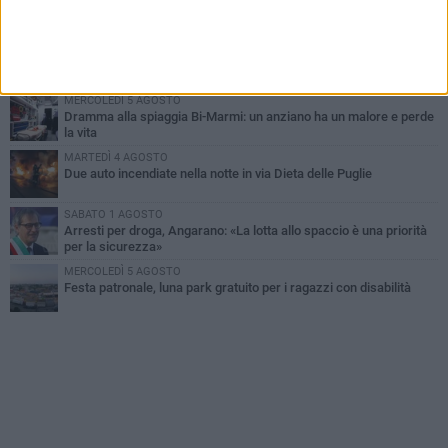
Contrasto allo spaccio di droga, due arresti dei carabinieri a
Bisceglie
MARTEDÌ 4 AGOSTO
Emergenza caldo, il Comune di Bisceglie attiva i "rifugi climatici"
MERCOLEDÌ 5 AGOSTO
Dramma alla spiaggia Bi-Marmi: un anziano ha un malore e perde
la vita
MARTEDÌ 4 AGOSTO
Due auto incendiate nella notte in via Dieta delle Puglie
SABATO 1 AGOSTO
Arresti per droga, Angarano: «La lotta allo spaccio è una priorità
per la sicurezza»
MERCOLEDÌ 5 AGOSTO
Festa patronale, luna park gratuito per i ragazzi con disabilità