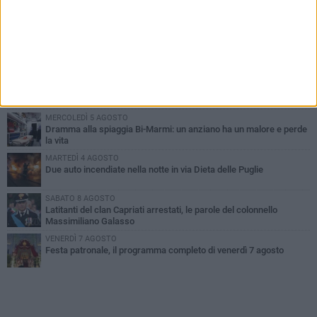
PIÙ LETTI QUESTA SETTIMANA
GIOVEDÌ 6 AGOSTO
Ragazzi biscegliesi diventano virali dopo un'esibizione
improvvisata in aeroporto a Roma-Fiumicino
MARTEDÌ 4 AGOSTO
Emergenza caldo, il Comune di Bisceglie attiva i "rifugi climatici"
MERCOLEDÌ 5 AGOSTO
Dramma alla spiaggia Bi-Marmi: un anziano ha un malore e perde
la vita
MARTEDÌ 4 AGOSTO
Due auto incendiate nella notte in via Dieta delle Puglie
SABATO 8 AGOSTO
Latitanti del clan Capriati arrestati, le parole del colonnello
Massimiliano Galasso
VENERDÌ 7 AGOSTO
Festa patronale, il programma completo di venerdì 7 agosto