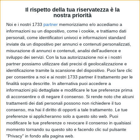
Il rispetto della tua riservatezza è la
nostra priorità
Noi e i nostri 1733
partner
memorizziamo e/o accediamo a
216
A cura di
informazioni su un dispositivo, come i cookie, e trattiamo dati
SERENA FERRARA
personali, come identificatori univoci e informazioni standard
inviate da un dispositivo per annunci e contenuti personalizzati,
misurazione di annunci e contenuti, analisi dell'audience e
sviluppo dei servizi.
Con la tua autorizzazione noi e i nostri
Una tavolata lunga decine e decine di metri che a serpentone
partner possiamo utilizzare dati precisi di geolocalizzazione e
si snodava per tutte le Vecchie Segherie Mastrototaro, da
identificazione tramite la scansione del dispositivo. Puoi fare clic
quattro anni sede del pranzo di Natale del coordinamento
per consentire a noi e ai nostri 1733 partner il trattamento per le
Caritas Bisceglie.
finalità sopra descritte. In alternativa puoi accedere a
La location messa a disposizione della famiglia
informazioni più dettagliate e modificare le tue preferenze prima
Mastrototaro, per trasformare l'anniversario triste della
di acconsentire o di negare il consenso.
Si rende noto che alcuni
trattamenti dei dati personali possono non richiedere il tuo
scomparsa di Mimì Mastrototaro in un momento di gioia
consenso, ma hai il diritto di opporti a tale trattamento. Le tue
condivisa e dono, ancora una volta ha fatto da scenario
preferenze si applicheranno solo a questo sito web. Puoi
spettacolare all'evento che volontari sempre più giovani
modificare le tue preferenze o revocare il consenso in qualsiasi
animano con solerzia, volontà e spirito solidale.
momento tornando su questo sito e facendo clic sul pulsante
Una macchina solidale ben rodata, che sempre più consensi
"Privacy" in fondo alla pagina web.