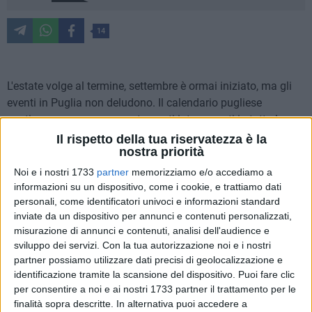
14
L'estate volge al termine, settembre è ormai iniziato, ma gli
eventi in Puglia non deludono. Il calendario pugliese
continua a proporre appuntamenti interessanti in tutta la
regione. Ecco alcune idee su come trascorrere al meglio il
Il rispetto della tua riservatezza è la
nostra priorità
weekend:
Noi e i nostri 1733
partner
memorizziamo e/o accediamo a
TRANI
informazioni su un dispositivo, come i cookie, e trattiamo dati
personali, come identificatori univoci e informazioni standard
Buona Puglia Food Festival
inviate da un dispositivo per annunci e contenuti personalizzati,
Dal 5 al 7 settembre 2025, la suggestiva cornice del
misurazione di annunci e contenuti, analisi dell'audience e
Monastero di Colonna a Trani ospiterà la 27esima edizione
sviluppo dei servizi.
Con la tua autorizzazione noi e i nostri
del Buona Puglia Food Festival, un grande evento che
partner possiamo utilizzare dati precisi di geolocalizzazione e
celebra le eccellenze enogastronomiche della Puglia.
identificazione tramite la scansione del dispositivo. Puoi fare clic
per consentire a noi e ai nostri 1733 partner il trattamento per le
finalità sopra descritte. In alternativa puoi accedere a
BARLETTA