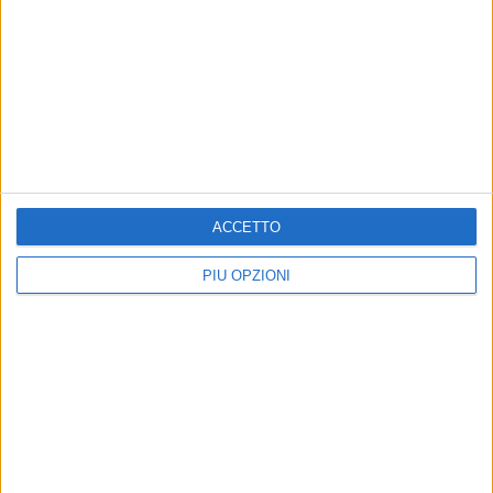
ACCETTO
PIÙ OPZIONI
Altri contenuti a tema