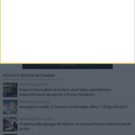
PIÙ LETTI QUESTA SETTIMANA
GIOVEDÌ 6 AGOSTO
Ragazzi biscegliesi diventano virali dopo un'esibizione
improvvisata in aeroporto a Roma-Fiumicino
MARTEDÌ 4 AGOSTO
Emergenza caldo, il Comune di Bisceglie attiva i "rifugi climatici"
MERCOLEDÌ 5 AGOSTO
Dramma alla spiaggia Bi-Marmi: un anziano ha un malore e perde
la vita