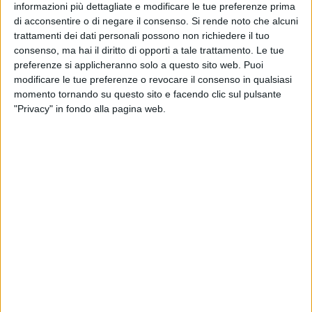
informazioni più dettagliate e modificare le tue preferenze prima
Disfida di Barletta
di acconsentire o di negare il consenso.
Si rende noto che alcuni
Torna la Disfida di Barletta, il grande evento storico che ogni
trattamenti dei dati personali possono non richiedere il tuo
anno celebra l'epico scontro cavalleresco del 1503 tra tredici
consenso, ma hai il diritto di opporti a tale trattamento. Le tue
preferenze si applicheranno solo a questo sito web. Puoi
cavalieri italiani e altrettanti francesi.
modificare le tue preferenze o revocare il consenso in qualsiasi
momento tornando su questo sito e facendo clic sul pulsante
Tessiture Festival
"Privacy" in fondo alla pagina web.
Il 6 settembre ci sarà la seconda giornata del festival
Tessiture, un omaggio alla etteratura indipendente che
animerà i giardini De Nittis – a due passi dalla Stazione –
con incontri, presentazioni e dibattiti.
MOLFETTA
Festa Patronale
A Molfetta, il 7 e 8 settembre si celebra la tradizionale festa
patronale in onore della Madonna dei Martiri.
CORATO
Note d'oro