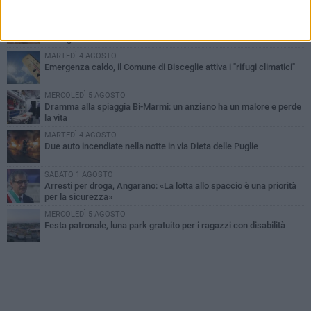
SABATO 1 AGOSTO
Contrasto allo spaccio di droga, due arresti dei carabinieri a
Bisceglie
MARTEDÌ 4 AGOSTO
Emergenza caldo, il Comune di Bisceglie attiva i "rifugi climatici"
MERCOLEDÌ 5 AGOSTO
Dramma alla spiaggia Bi-Marmi: un anziano ha un malore e perde
la vita
MARTEDÌ 4 AGOSTO
Due auto incendiate nella notte in via Dieta delle Puglie
SABATO 1 AGOSTO
Arresti per droga, Angarano: «La lotta allo spaccio è una priorità
per la sicurezza»
MERCOLEDÌ 5 AGOSTO
Festa patronale, luna park gratuito per i ragazzi con disabilità