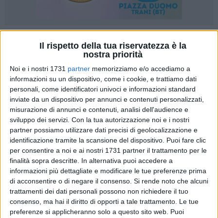
12
Il rispetto della tua riservatezza è la
nostra priorità
Noi e i nostri 1731
partner
memorizziamo e/o accediamo a
La Sezione Protezione Civile della Regione Puglia ha
informazioni su un dispositivo, come i cookie, e trattiamo dati
diramato, con il messaggio dell'11 settembre 2025, lo stato
personali, come identificatori univoci e informazioni standard
inviate da un dispositivo per annunci e contenuti personalizzati,
di allerta meteo gialla sul settore della Puglia centrale
misurazione di annunci e contenuti, analisi dell'audience e
Adriatica, in cui è compresa Bisceglie,
dalle ore 14.00 dell'11
sviluppo dei servizi.
Con la tua autorizzazione noi e i nostri
settembre e per le successive 6 ore.
Su tutto il territorio
partner possiamo utilizzare dati precisi di geolocalizzazione e
regionale sono previste precipitazioni isolate, anche a
identificazione tramite la scansione del dispositivo. Puoi fare clic
carattere di rovescio o temporale, con quantitativi cumulati
per consentire a noi e ai nostri 1731 partner il trattamento per le
da deboli a puntualmente moderati. I fenomeni potrebbero
finalità sopra descritte. In alternativa puoi accedere a
essere accompagnati da frequente attività elettrica,
informazioni più dettagliate e modificare le tue preferenze prima
di acconsentire o di negare il consenso.
Si rende noto che alcuni
grandinate e forti raffiche di vento.
trattamenti dei dati personali possono non richiedere il tuo
consenso, ma hai il diritto di opporti a tale trattamento. Le tue
Si raccomanda di osservare le buone norme
preferenze si applicheranno solo a questo sito web. Puoi