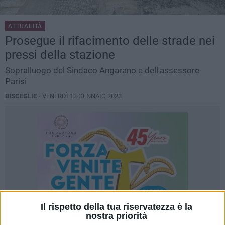
ATTUALITÀ
Prosegue il rifacimento delle strade nei
pressi della stazione
Sopralluogo del Sindaco Angarano e dell'assessore
Parisi
BISCEGLIE -
VENERDÌ 13 GENNAIO 2023
Il rispetto della tua riservatezza è la
nostra priorità