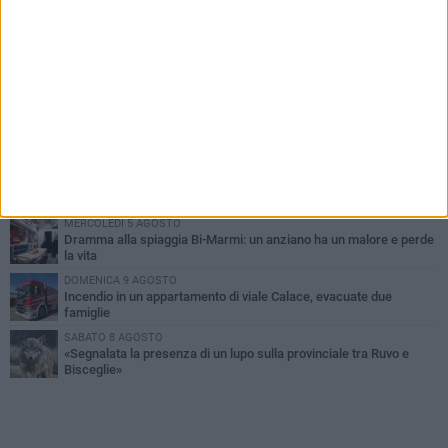
PIÙ LETTI QUESTA SETTIMANA
GIOVEDÌ 6 AGOSTO
Ragazzi biscegliesi diventano virali dopo un'esibizione
improvvisata in aeroporto a Roma-Fiumicino
MARTEDÌ 4 AGOSTO
Emergenza caldo, il Comune di Bisceglie attiva i "rifugi climatici"
SABATO 8 AGOSTO
Festa Patronale, il programma completo di sabato 8 agosto
MERCOLEDÌ 5 AGOSTO
Dramma alla spiaggia Bi-Marmi: un anziano ha un malore e perde
la vita
DOMENICA 9 AGOSTO
Incendio in un appartamento di viale Calace, evacuate due
famiglie
SABATO 8 AGOSTO
«Segnalata la presenza di un lupo sulla provinciale tra Ruvo e
Bisceglie»