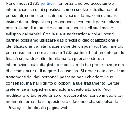
Noi e i nostri 1733
partner
memorizziamo e/o accediamo a
informazioni su un dispositivo, come i cookie, e trattiamo dati
personali, come identificatori univoci e informazioni standard
3
inviate da un dispositivo per annunci e contenuti personalizzati,
misurazione di annunci e contenuti, analisi dell'audience e
sviluppo dei servizi.
Con la tua autorizzazione noi e i nostri
partner possiamo utilizzare dati precisi di geolocalizzazione e
«Continua il piano rifacimento delle nostre strade. In questi
identificazione tramite la scansione del dispositivo. Puoi fare clic
giorni stiamo mettendo mano a un intero quartiere nei pressi
per consentire a noi e ai nostri 1733 partner il trattamento per le
della stazione ferroviaria: via Pastrengo, via Montebello, via
finalità sopra descritte. In alternativa puoi accedere a
Goito, via Pisacane, via Nicotera, via Varese, via Monte
informazioni più dettagliate e modificare le tue preferenze prima
Zebio». Lo ha annunciato il Sindaco di Bisceglie
di acconsentire o di negare il consenso.
Si rende noto che alcuni
trattamenti dei dati personali possono non richiedere il tuo
Angelantonio Angarano, che ha effettuato recentemente un
consenso, ma hai il diritto di opporti a tale trattamento. Le tue
sopralluogo con l'assessore Natale Parisi.
preferenze si applicheranno solo a questo sito web. Puoi
modificare le tue preferenze o revocare il consenso in qualsiasi
«Anche qui, come tutte le zone che stiamo risistemando, non
momento tornando su questo sito e facendo clic sul pulsante
si interveniva da tempo immemore. Lo avevamo detto e lo
"Privacy" in fondo alla pagina web.
stiamo facendo. Non è certo una impresa semplice ma,
come potete constatare, aumenta sempre più il numero di
strade urbane ed extraurbane che stiamo rifacendo