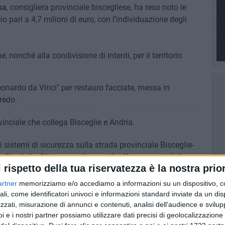
sa
, consigliera provinciale biscegliese, ha reso noto le
io pari a 4,7 milioni di euro, con l'individuazione degli
, nonché alla condivisione di intenti, per il territorio
Leonardo da Vinci" per restauro facciate, messa in
rredo.
inciale che collega Bisceglie e Andria.
i sistemi di sicurezza sulla strada provinciale Bisceglie-
 Stradelle. Oltre a quest'opera, il rafforzamento della
l rispetto della tua riservatezza è la nostra prior
artner
memorizziamo e/o accediamo a informazioni su un dispositivo, c
vinciali per individuare chi è causa di reati contro
ali, come identificatori univoci e informazioni standard inviate da un di
zzati, misurazione di annunci e contenuti, analisi dell'audience e svilupp
i e i nostri partner possiamo utilizzare dati precisi di geolocalizzazione 