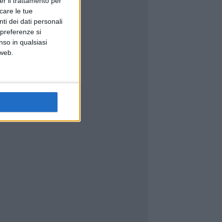
er il trattamento per
icare le tue
ti dei dati personali
 preferenze si
nso in qualsiasi
 web.