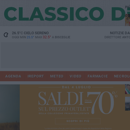
PI
26.5
°C
CIELO SERENO
NOTIZIE D
32.5°
OGGI MIN
25.5°
MAX
A
BISCEGLIE
DIRETTORE
ANTO
AGENDA
IREPORT
METEO
VIDEO
FARMACIE
NECROL