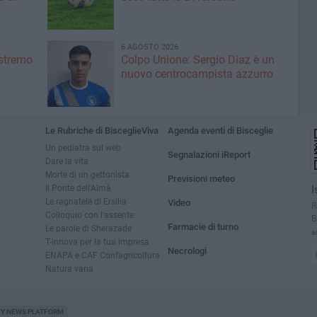
6 AGOSTO 2026
'estremo
Colpo Unione: Sergio Diaz è un
nuovo centrocampista azzurro
Le Rubriche di BisceglieViva
Agenda eventi di Bisceglie
Un pediatra sul web
Segnalazioni iReport
Dare la vita
Morte di un gettonista
Previsioni meteo
Il Ponte dell'Almà
I
Le ragnatele di Ersilia
Video
R
Colloquio con l'assente
B
Farmacie di turno
Le parole di Sherazade
a
T-innova per la tua impresa
Necrologi
ENAPA e CAF Confagricoltura
Natura varia
TY NEWS PLATFORM