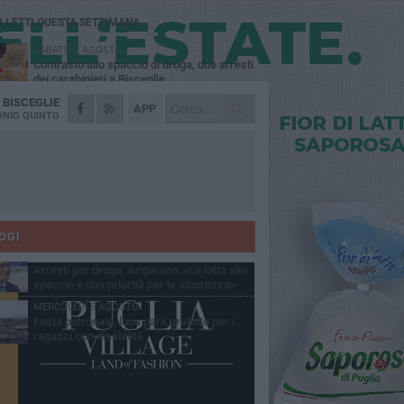
Ù LETTI QUESTA SETTIMANA
SABATO 1 AGOSTO
Contrasto allo spaccio di droga, due arresti
dei carabinieri a Bisceglie
A
BISCEGLIE
MARTEDÌ 4 AGOSTO
APP
Emergenza caldo, il Comune di Bisceglie
NIO QUINTO
attiva i "rifugi climatici"
MERCOLEDÌ 5 AGOSTO
Dramma alla spiaggia Bi-Marmi: un
anziano ha un malore e perde la vita
MARTEDÌ 4 AGOSTO
Due auto incendiate nella notte in via Dieta
delle Puglie
OGI
SABATO 1 AGOSTO
Arresti per droga, Angarano: «La lotta allo
spaccio è una priorità per la sicurezza»
MERCOLEDÌ 5 AGOSTO
Festa patronale, luna park gratuito per i
ragazzi con disabilità