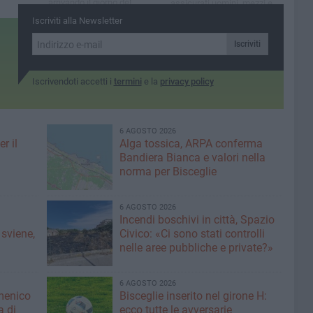
arrivando il giorno del
assicurati uomini, mezzi e
giudizio per una gestione
pere
strumenti adeguati alle
Iscriviti alla Newsletter
quasi fallimentare dei fondi
zza
esigenze di ogni provincia»
europei»
Iscriviti
Iscrivendoti accetti i
termini
e la
privacy policy
6 AGOSTO 2026
r il
Alga tossica, ARPA conferma
Bandiera Bianca e valori nella
norma per Bisceglie
6 AGOSTO 2026
Incendi boschivi in città, Spazio
 sviene,
Civico: «Ci sono stati controlli
nelle aree pubbliche e private?»
6 AGOSTO 2026
menico
Bisceglie inserito nel girone H:
a di
ecco tutte le avversarie