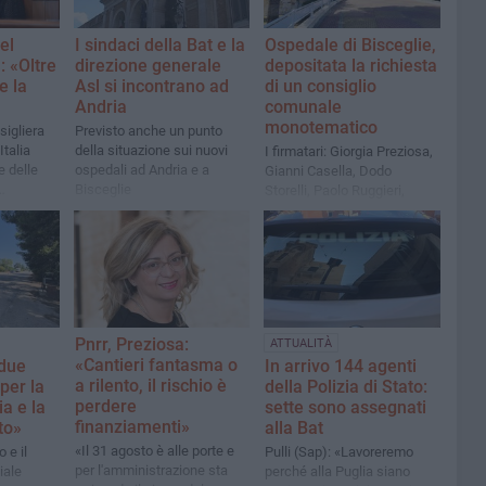
el
I sindaci della Bat e la
Ospedale di Bisceglie,
: «Oltre
direzione generale
depositata la richiesta
e la
Asl si incontrano ad
di un consiglio
Andria
comunale
monotematico
sigliera
Previsto anche un punto
talia
della situazione sui nuovi
I firmatari: Giorgia Preziosa,
e delle
ospedali ad Andria e a
Gianni Casella, Dodo
Bisceglie
Storelli, Paolo Ruggieri,
Francesco Spina e Mimmo
Spina
Pnrr, Preziosa:
ATTUALITÀ
«Cantieri fantasma o
 due
In arrivo 144 agenti
a rilento, il rischio è
 per la
della Polizia di Stato:
perdere
a e la
sette sono assegnati
finanziamenti»
to»
alla Bat
«Il 31 agosto è alle porte e
 e il
Pulli (Sap): «Lavoreremo
per l'amministrazione sta
iale
perché alla Puglia siano