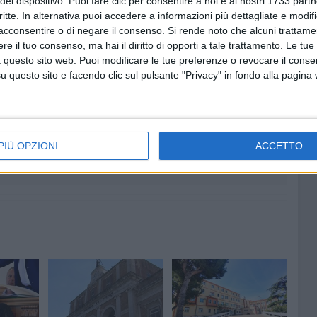
del dispositivo. Puoi fare clic per consentire a noi e ai nostri 1733 partn
eali ed effettive dopo l'approvazione del bilancio con il
critte. In alternativa puoi accedere a informazioni più dettagliate e modif
ineato Preziosa, elencando gli interventi di cui anche la
acconsentire o di negare il consenso.
Si rende noto che alcuni trattamen
i.
e il tuo consenso, ma hai il diritto di opporti a tale trattamento. Le tue
 questo sito web. Puoi modificare le tue preferenze o revocare il conse
INCIALE BISCEGLIE-ANDRIA
STRADA PROVINCIALE BISCEGLIE-CORATO
questo sito e facendo clic sul pulsante "Privacy" in fondo alla pagina
6 AGOSTO 2026
ntano
Aspettando il Palio della Quercia:
il Fantapalio
PIÙ OPZIONI
ACCETTO
o a