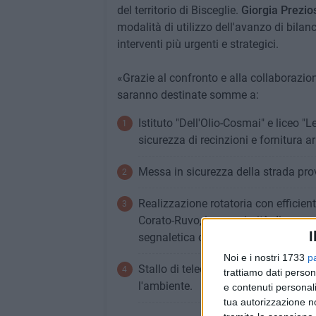
del territorio di Bisceglie.
Giorgia Prezio
modalità di utilizzo dell'avanzo di bilanc
interventi più urgenti e strategici.
«Grazie al confronto e alla collaborazione
saranno destinate somme a:
Istituto "Dell'Olio-Cosmai" e liceo "
sicurezza di recinzioni e fornitura a
Messa in sicurezza della strada prov
Realizzazione rotatoria con efficient
Corato-Ruvo, in prossimità di carrara
I
segnaletica orizzontale e verticale.
Noi e i nostri 1733
p
Stallo di telecamere sulle strade pro
trattiamo dati person
l'ambiente.
e contenuti personali
tua autorizzazione no