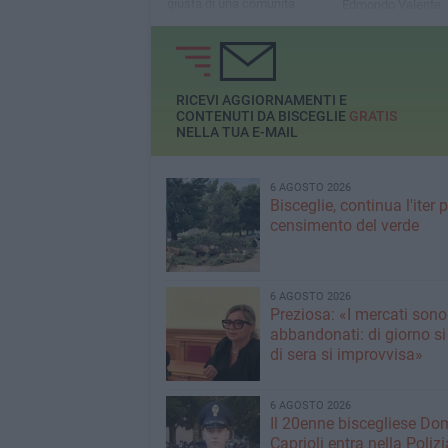
giusta di una comunità
Edmondo Valente
stanca di promesse e di
intervengono su o
tagli»
pubbliche e sicure
RICEVI AGGIORNAMENTI E
CONTENUTI DA BISCEGLIE
GRATIS
NELLA TUA E-MAIL
6 AGOSTO 2026
Bisceglie, continua l'iter pe
censimento del verde
6 AGOSTO 2026
Preziosa: «I mercati sono
abbandonati: di giorno si
di sera si improvvisa»
6 AGOSTO 2026
Il 20enne biscegliese Do
Caprioli entra nella Polizi