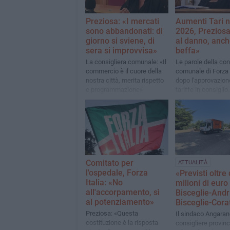
Preziosa: «I mercati
Aumenti Tari n
sono abbandonati: di
2026, Preziosa
giorno si sviene, di
al danno, anch
sera si improvvisa»
beffa»
La consigliera comunale: «Il
Le parole della con
commercio è il cuore della
comunale di Forza I
nostra città, merita rispetto
dopo l'approvazion
e programmazione»
tariffe in consiglio
comunale
Comitato per
ATTUALITÀ
l'ospedale, Forza
«Previsti oltre
Italia: «No
milioni di euro
all'accorpamento, sì
Bisceglie-Andri
al potenziamento»
Bisceglie-Cora
Preziosa: «Questa
Il sindaco Angarano
costituzione è la risposta
consigliere provinc