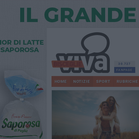
30.727
FANPAGE
HOME
NOTIZIE
SPORT
RUBRICHE