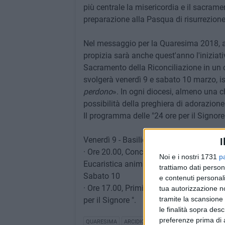
più centrale la misericordia e il sacrame
preparazione alla Pasqua di risurrezione
Nel messaggio per la Quaresima 2018, a
propizia sarà anche quest'anno l'iniziativa
Sacramento della Riconciliazione in un 
svolgerà venerdì 9 e sabato 10 marzo, is
perdono
». In ogni diocesi, almeno una c
possibilità della preghiera di adorazion
Il programma delle "24 ore per il Signore"
Venerdì 9 - Basilica Concattedrale di Bis
I
· Ore 20.00, Concelebrazione eucaristic
Noi e i nostri 1731
p
Eucaristica animata dalle Comunità Parr
trattiamo dati person
Sabato 10
e contenuti personali
· Ore 17.00, Primi Vespri della quarta d
tua autorizzazione no
tramite la scansione 
per il Signore ".
le finalità sopra des
preferenze prima di 
QUARESIMA
ARCIDIOCESI TRANI- BARLETTA-BISCEG