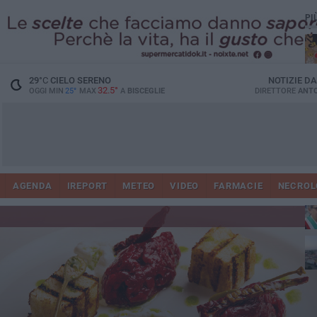
PI
29
°C
CIELO SERENO
NOTIZIE D
32.5°
OGGI MIN
25°
MAX
A
BISCEGLIE
DIRETTORE
ANTO
AGENDA
IREPORT
METEO
VIDEO
FARMACIE
NECROL