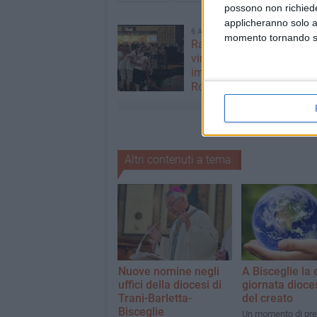
possono non richieder
applicheranno solo a
6 AGOSTO 2026
momento tornando su 
Ragazzi biscegliesi dive
virali dopo un'esibizione
improvvisata in aeroport
Roma-Fiumicino
Altri contenuti a tema
Nuove nomine negli
A Bisceglie la
uffici della diocesi di
giornata dioc
Trani-Barletta-
del creato
Bisceglie
Un momento di pre