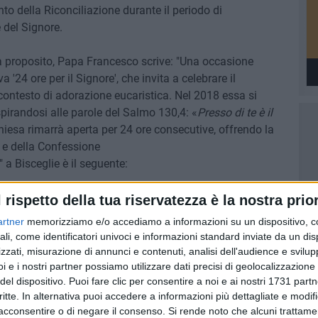
nto della Riconciliazione durante il periodo di
 del Signore.
 proposito, Papa Francesco scrive: "Una occasione
 '24 ore per il Signore', che invita a celebrare il
contesto di adorazione eucaristica. Nel 2018 essa si
pirandosi alle parole del Salmo 130,4: «
Presso di te è il
hiesa rimarrà aperta per 24 ore consecutive, offrendo la
e e della Confessione
 a Bisceglie è il seguente:
ceglie
l rispetto della tua riservatezza è la nostra prior
a cittadina - Esposizione SS.mo Sacramento - Adorazione
artner
memorizziamo e/o accediamo a informazioni su un dispositivo, c
occhiali.
ali, come identificatori univoci e informazioni standard inviate da un di
zzati, misurazione di annunci e contenuti, analisi dell'audience e svilupp
omenica di Quaresima. Conclusione dell'iniziativa "24 ore
i e i nostri partner possiamo utilizzare dati precisi di geolocalizzazione 
del dispositivo. Puoi fare clic per consentire a noi e ai nostri 1731 partn
critte. In alternativa puoi accedere a informazioni più dettagliate e modif
acconsentire o di negare il consenso.
Si rende noto che alcuni trattamen
LIE