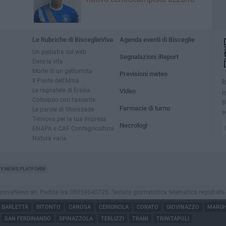
Le Rubriche di BisceglieViva
Agenda eventi di Bisceglie
Un pediatra sul web
Segnalazioni iReport
Dare la vita
Morte di un gettonista
Previsioni meteo
Il Ponte dell'Almà
I
Le ragnatele di Ersilia
Video
R
Colloquio con l'assente
B
Farmacie di turno
Le parole di Sherazade
a
T-innova per la tua impresa
Necrologi
ENAPA e CAF Confagricoltura
Natura varia
TY NEWS PLATFORM
vaNews srl. Partita iva 08059640725. Testata giornalistica telematica registrata press
BARLETTA
BITONTO
CANOSA
CERIGNOLA
CORATO
GIOVINAZZO
MARGHE
SAN FERDINANDO
SPINAZZOLA
TERLIZZI
TRANI
TRINITAPOLI