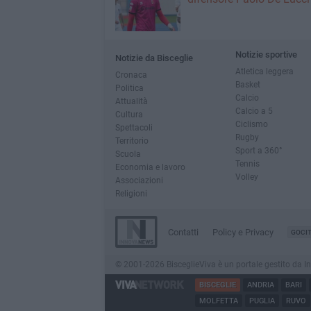
Notizie sportive
Notizie da Bisceglie
Atletica leggera
Cronaca
Basket
Politica
Calcio
Attualità
Calcio a 5
Cultura
Ciclismo
Spettacoli
Rugby
Territorio
Sport a 360°
Scuola
Tennis
Economia e lavoro
Volley
Associazioni
Religioni
Contatti
Policy e Privacy
GOCI
© 2001-2026 BisceglieViva è un portale gestito da Inno
BISCEGLIE
ANDRIA
BARI
MOLFETTA
PUGLIA
RUVO