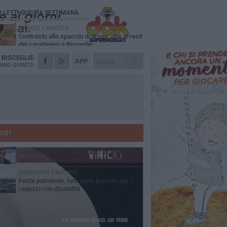
Ù LETTI QUESTA SETTIMANA
SABATO 1 AGOSTO
Contrasto allo spaccio di droga, due arresti
dei carabinieri a Bisceglie
A
BISCEGLIE
MARTEDÌ 4 AGOSTO
APP
Emergenza caldo, il Comune di Bisceglie
NIO QUINTO
attiva i "rifugi climatici"
MERCOLEDÌ 5 AGOSTO
Dramma alla spiaggia Bi-Marmi: un
anziano ha un malore e perde la vita
MARTEDÌ 4 AGOSTO
Due auto incendiate nella notte in via Dieta
delle Puglie
OGI
SABATO 1 AGOSTO
Arresti per droga, Angarano: «La lotta allo
spaccio è una priorità per la sicurezza»
MERCOLEDÌ 5 AGOSTO
Festa patronale, luna park gratuito per i
ragazzi con disabilità