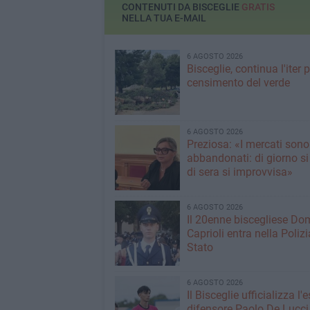
CONTENUTI DA BISCEGLIE
GRATIS
NELLA TUA E-MAIL
6 AGOSTO 2026
Bisceglie, continua l'iter pe
censimento del verde
6 AGOSTO 2026
Preziosa: «I mercati sono
abbandonati: di giorno si
di sera si improvvisa»
6 AGOSTO 2026
Il 20enne biscegliese Do
Caprioli entra nella Polizi
Stato
6 AGOSTO 2026
Il Bisceglie ufficializza l
difensore Paolo De Lucci