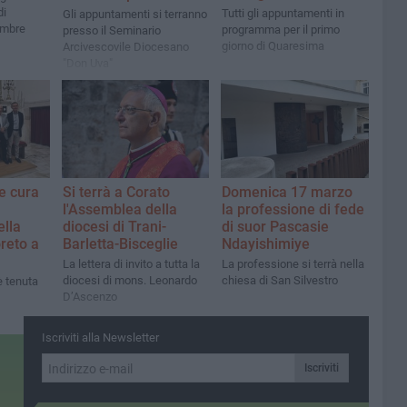
di
Tutti gli appuntamenti in
Gli appuntamenti si terranno
embre
programma per il primo
presso il Seminario
giorno di Quaresima
Arcivescovile Diocesano
"Don Uva"
e cura
Si terrà a Corato
Domenica 17 marzo
l'Assemblea della
la professione di fede
ella
diocesi di Trani-
di suor Pascasie
reto a
Barletta-Bisceglie
Ndayishimiye
La lettera di invito a tutta la
La professione si terrà nella
diocesi di mons. Leonardo
chiesa di San Silvestro
è tenuta
D’Ascenzo
Iscriviti alla Newsletter
Iscriviti