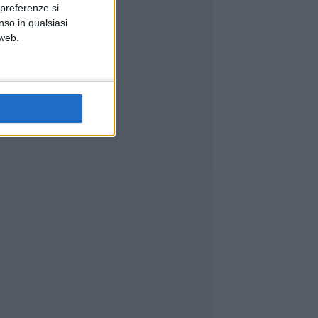
 preferenze si
nso in qualsiasi
 web.