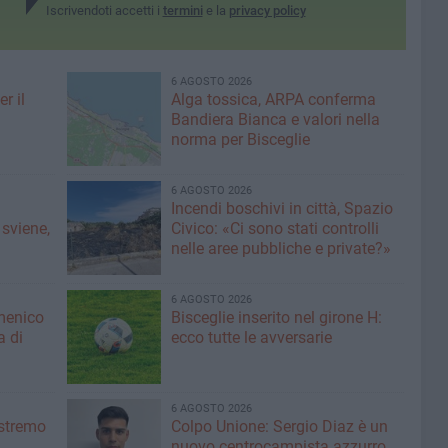
Iscrivendoti accetti i
termini
e la
privacy policy
6 AGOSTO 2026
r il
Alga tossica, ARPA conferma
Bandiera Bianca e valori nella
norma per Bisceglie
6 AGOSTO 2026
Incendi boschivi in città, Spazio
 sviene,
Civico: «Ci sono stati controlli
nelle aree pubbliche e private?»
6 AGOSTO 2026
menico
Bisceglie inserito nel girone H:
a di
ecco tutte le avversarie
6 AGOSTO 2026
'estremo
Colpo Unione: Sergio Diaz è un
nuovo centrocampista azzurro