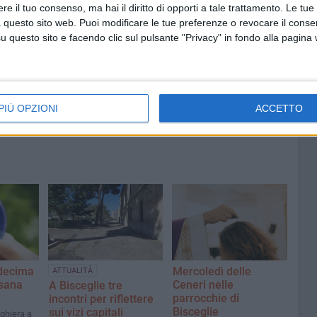
e il tuo consenso, ma hai il diritto di opporti a tale trattamento. Le tue
 questo sito web. Puoi modificare le tue preferenze o revocare il conse
6 AGOSTO 2026
questo sito e facendo clic sul pulsante "Privacy" in fondo alla pagina
ntano
Aspettando il Palio della Quercia:
il Fantapalio
o a
PIÙ OPZIONI
ACCETTO
 decima
Mercoledì delle
ATTUALITÀ
esana
Ceneri nelle
A Bisceglie tre
parrocchie di
incontri per riflettere
Bisceglie
sui vizi capitali ​
ghiera a