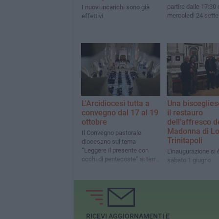
partire dalle 17:30 
I nuovi incarichi sono già
mercoledì 24 sett
effettivi
L'Arcidiocesi tutta a
Una bisceglies
convegno dal 17 al 19
il restauro
ottobre
dell’affresco d
Madonna di Lo
Il Convegno pastorale
Trinitapoli
diocesano sul tema
“Leggere il presente con
L'inaugurazione si 
occhi di pentecoste” si terrà
sabato 1 giugno
a Trani
RICEVI AGGIORNAMENTI E