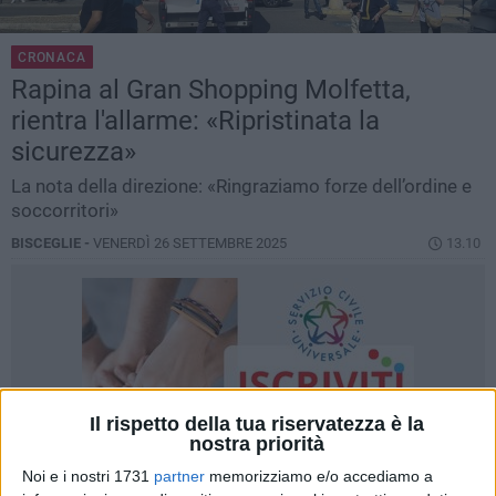
CRONACA
Rapina al Gran Shopping Molfetta,
rientra l'allarme: «Ripristinata la
sicurezza»
La nota della direzione: «Ringraziamo forze dell’ordine e
soccorritori»
BISCEGLIE -
VENERDÌ 26 SETTEMBRE 2025
13.10
Il rispetto della tua riservatezza è la
nostra priorità
Noi e i nostri 1731
partner
memorizziamo e/o accediamo a