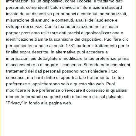
informazioni su un dispositivo, come i cookie, e trattiamo dati
personali, come identificatori univoci e informazioni standard
inviate da un dispositivo per annunci e contenuti personalizzati,
misurazione di annunci e contenuti, analisi dell'audience e
sviluppo dei servizi.
Con la tua autorizzazione noi e i nostri
130
partner possiamo utilizzare dati precisi di geolocalizzazione e
identificazione tramite la scansione del dispositivo. Puoi fare clic
per consentire a noi e ai nostri 1731 partner il trattamento per le
finalità sopra descritte. In alternativa puoi accedere a
Arriva anche la comunicazione della direzione del
Gran
informazioni più dettagliate e modificare le tue preferenze prima
Shopping Molfetta
in merito a quanto accaduto questa
di acconsentire o di negare il consenso.
Si rende noto che alcuni
mattina, con una tentata rapina a mano armata che ha
trattamenti dei dati personali possono non richiedere il tuo
creato panico tra tutti i presenti. A seguire, la nota che
consenso, ma hai il diritto di opporti a tale trattamento. Le tue
riportiamo integralmente:
preferenze si applicheranno solo a questo sito web. Puoi
modificare le tue preferenze o revocare il consenso in qualsiasi
"In riferimento al grave episodio accaduto questa mattina
momento tornando su questo sito e facendo clic sul pulsante
"Privacy" in fondo alla pagina web.
all'interno del centro commerciale, la direzione del Gran
Shopping Molfetta comunica che la sicurezza all'interno del
centro commerciale è stata ripristinata grazie al lavoro in
cooperazione tra le forze dell'ordine e il servizio di sicurezza
interno. Le autorità stanno svolgendo il proprio lavoro con la