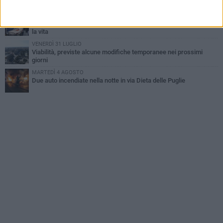
MERCOLEDÌ 5 AGOSTO
Dramma alla spiaggia Bi-Marmi: un anziano ha un malore e perde
la vita
VENERDÌ 31 LUGLIO
Viabilità, previste alcune modifiche temporanee nei prossimi
giorni
MARTEDÌ 4 AGOSTO
Due auto incendiate nella notte in via Dieta delle Puglie